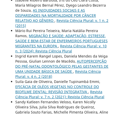
Isabelle Ribeiro Barbosa, Iris do Céu Clara Costa,
María Milagros Bernal Pérez, Dyego Leandro Bezerra
de Souza,
AS INIQUIDADES SOCIAIS E AS
DISPARIDADES NA MORTALIDADE POR CÂNCER
RELATIVO AO GÊNERO
,
Revista Ciência Plural: v. 1 n. 2
(2015)
Mário Rui Pereira Teixeira, Maria Natália Pereira
Ramos,
MIGRAÇÃO E SAÚDE: ADAPTAÇÃO, ESTRESSE,
SAÚDE E BEM-ESTAR DE ENFERMEIROS PORTUGUESES
MIGRANTES NA EUROPA
,
Revista Ciência Plural: v. 10
n. 3 (2024): Revista Ciência Plural
Ingrid Karem Rangel Lopes, Daniela Mendes da Veiga
Pessoa, Giulian Lennon de Macêdo,
AUTOPERCEPÇÃO
DO PRÉ-NATAL ODONTOLÓGICO PELAS GESTANTES DE
UMA UNIDADE BÁSICA DE SAÚDE
,
Revista Ciência
Plural: v. 4 n. 2 (2018)
Suila Gaia de Oliveira, Danielle Tupinambá Emmi,
EFICÁCIA DE OLÉOS VEGETAIS NO CONTROLE DO
BIOFILME DENTAL: REVISÃO INTEGRATIVA
,
Revista
Ciência Plural: v. 7 n. 2 (2021): Revista Ciência Plural
Sandy Katleen Fernandes Veloso, Karen Nicolly
Oliveira Silva, Julia Silva Rodrigues de Queiroz,
Gabriela Souto Farias, Michelle Pimenta Oliveira, Aline