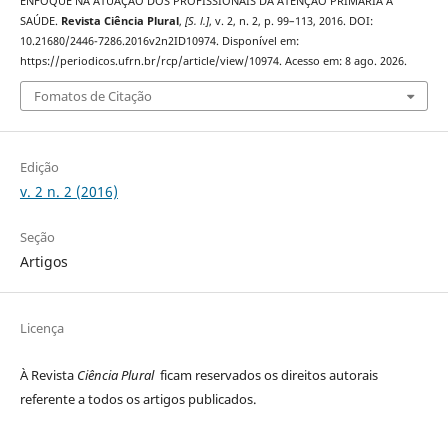
ENFOQUE NA ATUAÇÃO DOS PROFISSIONAIS DA ATENÇÃO PRIMÁRIA À
SAÚDE.
Revista Ciência Plural
,
[S. l.]
, v. 2, n. 2, p. 99–113, 2016. DOI:
10.21680/2446-7286.2016v2n2ID10974. Disponível em:
https://periodicos.ufrn.br/rcp/article/view/10974. Acesso em: 8 ago. 2026.
Fomatos de Citação
Edição
v. 2 n. 2 (2016)
Seção
Artigos
Licença
À Revista
Ciência Plural
ficam reservados os direitos autorais
referente a todos os artigos publicados.