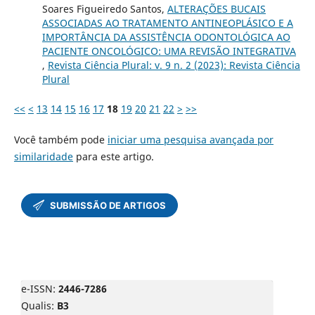
Soares Figueiredo Santos,
ALTERAÇÕES BUCAIS
ASSOCIADAS AO TRATAMENTO ANTINEOPLÁSICO E A
IMPORTÂNCIA DA ASSISTÊNCIA ODONTOLÓGICA AO
PACIENTE ONCOLÓGICO: UMA REVISÃO INTEGRATIVA
,
Revista Ciência Plural: v. 9 n. 2 (2023): Revista Ciência
Plural
<<
<
13
14
15
16
17
18
19
20
21
22
>
>>
Você também pode
iniciar uma pesquisa avançada por
similaridade
para este artigo.
e-ISSN:
2446-7286
Qualis:
B3