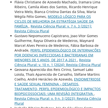
Flávia Christiane de Azevedo Machado, Iramara Lima
Ribeiro, Camila Alves dos Santos, Ricardo Henrique
Vieira Melo, Bianca Cristina Dantas da Silva, Maria
Wégila Félix Gomes,
MODELO LÓGICO PARA OS
CICLOS DE MELHORIA DA ESTRATÉGIA SAÚDE DA
FAMÍLIA
,
Revista Ciência Plural: v. 7 n. 3 (2021):
Revista Ciência Plural
Gustavo Nepomuceno Capistrano, Joao Vitor Gomes
Guilherme, Raysa Oliveira de Medeiros, Maynard
Marcel Alves Pereira de Medeiros, Fábia Barbosa de
Andrade,
PERFIL EPIDEMIOLÓGICO DE INTERNAÇÕES
POR DOENÇAS INFECCIOSAS E BACTERIANAS EM
MENORES DE 5 ANOS, DE 2017 A 2021
,
Revista
Ciência Plural: v. 10 n. 1 (2024): Revista Ciência Plural
Geovana Aparecida dos Reis Cirino, Samuel Lako
Loiola, Thaís Aparecida de Carvalho, Stéfane Martins
Coelho, André Herácleo de Azevedo,
ENDOMETRIOSE
E SAÚDE SEXUAL FEMININA – DESAFIOS,
TRATAMENTO, PERFIL EPIDEMIOLÓGICO E IMPACTOS
BIOPSICOSSOCIAIS: UMA REVISÃO INTEGRATIVA
,
Revista Ciência Plural: v. 9 n. 3 (2023): Revista Ciência
Plural