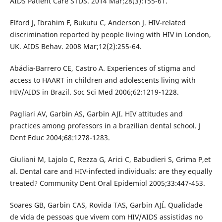
AIDS Patient Care STDS. 2014 Mar;28(3):155-61.
Elford J, Ibrahim F, Bukutu C, Anderson J. HIV-related
discrimination reported by people living with HIV in London,
UK. AIDS Behav. 2008 Mar;12(2):255-64.
Abádia-Barrero CE, Castro A. Experiences of stigma and
access to HAART in children and adolescents living with
HIV/AIDS in Brazil. Soc Sci Med 2006;62:1219-1228.
Pagliari AV, Garbin AS, Garbin AJI. HIV attitudes and
practices among professors in a brazilian dental school. J
Dent Educ 2004;68:1278-1283.
Giuliani M, Lajolo C, Rezza G, Arici C, Babudieri S, Grima P,et
al. Dental care and HIV-infected individuals: are they equally
treated? Community Dent Oral Epidemiol 2005;33:447-453.
Soares GB, Garbin CAS, Rovida TAS, Garbin AJÍ. Qualidade
de vida de pessoas que vivem com HIV/AIDS assistidas no