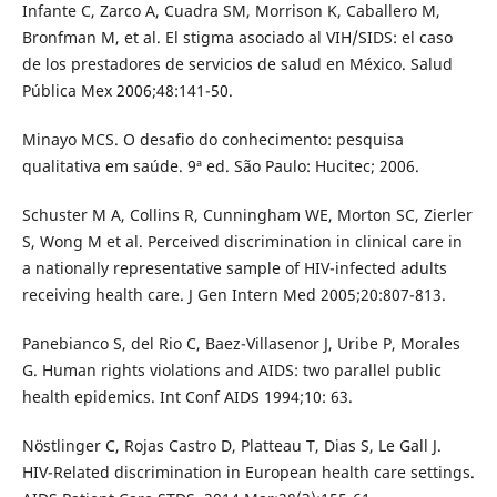
Infante C, Zarco A, Cuadra SM, Morrison K, Caballero M,
Bronfman M, et al. El stigma asociado al VIH/SIDS: el caso
de los prestadores de servicios de salud en México. Salud
Pública Mex 2006;48:141-50.
Minayo MCS. O desafio do conhecimento: pesquisa
qualitativa em saúde. 9ª ed. São Paulo: Hucitec; 2006.
Schuster M A, Collins R, Cunningham WE, Morton SC, Zierler
S, Wong M et al. Perceived discrimination in clinical care in
a nationally representative sample of HIV-infected adults
receiving health care. J Gen Intern Med 2005;20:807-813.
Panebianco S, del Rio C, Baez-Villasenor J, Uribe P, Morales
G. Human rights violations and AIDS: two parallel public
health epidemics. Int Conf AIDS 1994;10: 63.
Nöstlinger C, Rojas Castro D, Platteau T, Dias S, Le Gall J.
HIV-Related discrimination in European health care settings.