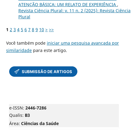
ATENÇÃO BÁSICA: UM RELATO DE EXPERIÊNCIA
,
Revista Ciência Plural: v. 11 n. 2 (2025): Revista Ciência
Plural
1
2
3
4
5
6
7
8
9
10
>
>>
Você também pode
iniciar uma pesquisa avançada por
similaridade
para este artigo.
e-ISSN:
2446-7286
Qualis:
B3
Área:
Ciências da Saúde