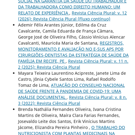
SOCIAL NA GARANTIA DA SAÚDE DO TRABALHADOR E
DA TRABALHADORA COMO DIREITO HUMANO: UM
RELATO DE EXPERIÊNCIA
,
Revista Ciência Plural: v. 12
(2026): Revista Ciência Plural (Fluxo contínuo)
Ademir Félix Arantes Júnior, Edilma da Cruz
Cavalcante, Camila Eduarda de França Câmara,
George José de Oliveira Filho, Cássio Vinícius Alencar
Cavalcanti, Mauricéa Maria de Santana,
REGISTROS,
MONITORAMENTO E AVALIAÇÃO NO E-SUS APS POR
CIRURGIÕES-DENTISTAS DA ESTRATÉGIA DE SAÚDE DA
FAMÍLIA EM RECIFE, PE
,
Revista Ciência Plural: v. 11 n.
2 (2025): Revista Ciência Plural
Mayara Teixeira Laurentino Acipreste, Janete Lima de
Castro, Jônia Cybele Santos Lima, Rafael Rodolfo
Tomaz de Lima,
ATUAÇÃO DO CONSELHO NACIONAL
DE SAÚDE FRENTE À PANDEMIA DE COVID-19: UMA
ANÁLISE DOCUMENTAL
,
Revista Ciência Plural: v. 8 n.
3 (2022): Revista Ciência Plural
Brenda Nathália Fernandes Oliveira, Ivana Cristina
Martins de Oliveira, Maíra Clara Farias Fernandes,
Josevaldo Leite dos Santos, Erik Vinícius Martins
Jácome, Elizandra Pereira Pinheiro ,
O TRABALHO DO
NUTRICIONISTA COM PLANTAS MEDICINAIS NA