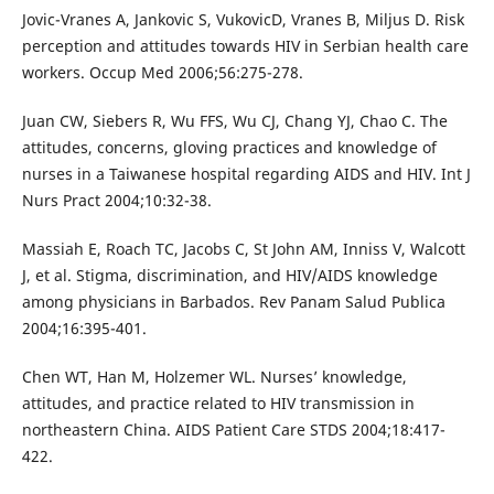
Jovic-Vranes A, Jankovic S, VukovicD, Vranes B, Miljus D. Risk
perception and attitudes towards HIV in Serbian health care
workers. Occup Med 2006;56:275-278.
Juan CW, Siebers R, Wu FFS, Wu CJ, Chang YJ, Chao C. The
attitudes, concerns, gloving practices and knowledge of
nurses in a Taiwanese hospital regarding AIDS and HIV. Int J
Nurs Pract 2004;10:32-38.
Massiah E, Roach TC, Jacobs C, St John AM, Inniss V, Walcott
J, et al. Stigma, discrimination, and HIV/AIDS knowledge
among physicians in Barbados. Rev Panam Salud Publica
2004;16:395-401.
Chen WT, Han M, Holzemer WL. Nurses’ knowledge,
attitudes, and practice related to HIV transmission in
northeastern China. AIDS Patient Care STDS 2004;18:417-
422.