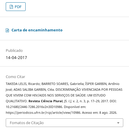
PDF
Carta de encaminhamento
Publicado
14-04-2017
Como Citar
TAKEDA LELIS, Ricardo; BARRETO SOARES, Gabriella; ÍSPER GARBIN, Artênio
José; ADAS SALIBA GARBIN, Cléa. DISCRIMINAÇÃO VIVENCIADA POR PESSOAS
QUE VIVEM COM HIV/AIDS NOS SERVIÇOS DE SAÚDE: UM ESTUDO
QUALITATIVO.
Revista Ciência Plural
,
[S. l.]
, v. 2, n. 3, p. 17–29, 2017. DOI:
10.21680/2446-7286.2016v2n3ID10986. Disponível em:
https://periodicos.ufrn.br/rcp/article/view/10986. Acesso em: 8 ago. 2026.
Fomatos de Citação