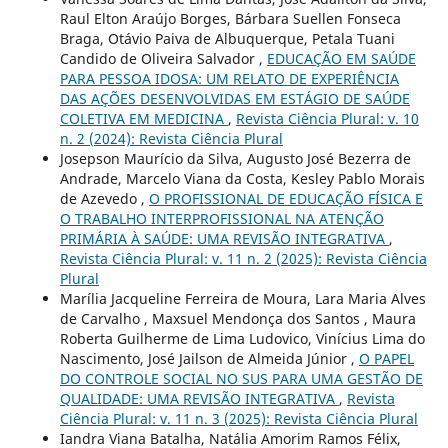
Raul Elton Araújo Borges, Bárbara Suellen Fonseca
Braga, Otávio Paiva de Albuquerque, Petala Tuani
Candido de Oliveira Salvador ,
EDUCAÇÃO EM SAÚDE
PARA PESSOA IDOSA: UM RELATO DE EXPERIÊNCIA
DAS AÇÕES DESENVOLVIDAS EM ESTÁGIO DE SAÚDE
COLETIVA EM MEDICINA
,
Revista Ciência Plural: v. 10
n. 2 (2024): Revista Ciência Plural
Josepson Maurício da Silva, Augusto José Bezerra de
Andrade, Marcelo Viana da Costa, Kesley Pablo Morais
de Azevedo ,
O PROFISSIONAL DE EDUCAÇÃO FÍSICA E
O TRABALHO INTERPROFISSIONAL NA ATENÇÃO
PRIMÁRIA À SAÚDE: UMA REVISÃO INTEGRATIVA
,
Revista Ciência Plural: v. 11 n. 2 (2025): Revista Ciência
Plural
Marília Jacqueline Ferreira de Moura, Lara Maria Alves
de Carvalho , Maxsuel Mendonça dos Santos , Maura
Roberta Guilherme de Lima Ludovico, Vinícius Lima do
Nascimento, José Jailson de Almeida Júnior ,
O PAPEL
DO CONTROLE SOCIAL NO SUS PARA UMA GESTÃO DE
QUALIDADE: UMA REVISÃO INTEGRATIVA
,
Revista
Ciência Plural: v. 11 n. 3 (2025): Revista Ciência Plural
Iandra Viana Batalha, Natália Amorim Ramos Félix,