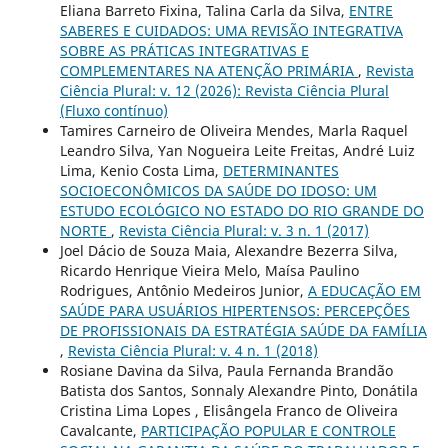
Eliana Barreto Fixina, Talina Carla da Silva,
ENTRE
SABERES E CUIDADOS: UMA REVISÃO INTEGRATIVA
SOBRE AS PRÁTICAS INTEGRATIVAS E
COMPLEMENTARES NA ATENÇÃO PRIMÁRIA
,
Revista
Ciência Plural: v. 12 (2026): Revista Ciência Plural
(Fluxo contínuo)
Tamires Carneiro de Oliveira Mendes, Marla Raquel
Leandro Silva, Yan Nogueira Leite Freitas, André Luiz
Lima, Kenio Costa Lima,
DETERMINANTES
SOCIOECONÔMICOS DA SAÚDE DO IDOSO: UM
ESTUDO ECOLÓGICO NO ESTADO DO RIO GRANDE DO
NORTE
,
Revista Ciência Plural: v. 3 n. 1 (2017)
Joel Dácio de Souza Maia, Alexandre Bezerra Silva,
Ricardo Henrique Vieira Melo, Maísa Paulino
Rodrigues, Antônio Medeiros Junior,
A EDUCAÇÃO EM
SAÚDE PARA USUÁRIOS HIPERTENSOS: PERCEPÇÕES
DE PROFISSIONAIS DA ESTRATÉGIA SAÚDE DA FAMÍLIA
,
Revista Ciência Plural: v. 4 n. 1 (2018)
Rosiane Davina da Silva, Paula Fernanda Brandão
Batista dos Santos, Sonnaly Alexandre Pinto, Donátila
Cristina Lima Lopes , Elisângela Franco de Oliveira
Cavalcante,
PARTICIPAÇÃO POPULAR E CONTROLE