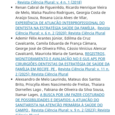
,
Revista Ciência Plural: v. 4 n. 1 (2018)
Renan Cabral de Figueirêdo, Ricardo Henrique Vieira
de Melo, Maísa Paulino Rodrigues, Georgia Costa de
Araújo Souza, Rosana Lúcia Alves de Vilar,
EXPERIÊNCIA DE ATUAÇÃO INTERPROFISSIONAL DO
DENTISTA NA ESTRATÉGIA SAÚDE DA FAMÍLIA
,
Revista
Ciência Plural: v. 6 n. 2 (2020): Revista Ciência Plural
Ademir Félix Arantes Júnior, Edilma da Cruz
Cavalcante, Camila Eduarda de França Câmara,
George José de Oliveira Filho, Cássio Vinícius Alencar
Cavalcanti, Mauricéa Maria de Santana,
REGISTROS,
MONITORAMENTO E AVALIAÇÃO NO E-SUS APS POR
CIRURGIÕES-DENTISTAS DA ESTRATÉGIA DE SAÚDE DA
FAMÍLIA EM RECIFE, PE
,
Revista Ciência Plural: v. 11 n.
2 (2025): Revista Ciência Plural
Alexsandro de Melo Laurindo, Mateus dos Santos
Brito, Priscylla Alves Nascimento de Freitas, Thaiara
Dornelles Lago , Fabiana de Oliveira da Silva Sousa,
Itamar Lages,
A BUSCA POR UM FAZER COSTURADO
DE POSSIBILIDADES E DESAFIOS: A ATUAÇÃO DO
SANITARISTA NA ATENÇÃO PRIMÁRIA À SAÚDE DO
CAMPO
,
Revista Ciência Plural: v. 9 n. 2 (2023): Revista