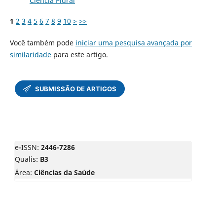
Ciência Plural
1
2
3
4
5
6
7
8
9
10
>
>>
Você também pode
iniciar uma pesquisa avançada por
similaridade
para este artigo.
e-ISSN:
2446-7286
Qualis:
B3
Área:
Ciências da Saúde