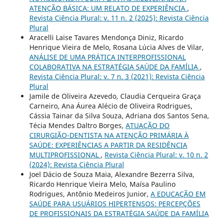
ATENÇÃO BÁSICA: UM RELATO DE EXPERIÊNCIA
,
Revista Ciência Plural: v. 11 n. 2 (2025): Revista Ciência
Plural
Aracelli Laise Tavares Mendonça Diniz, Ricardo
Henrique Vieira de Melo, Rosana Lúcia Alves de Vilar,
ANÁLISE DE UMA PRÁTICA INTERPROFISSIONAL
COLABORATIVA NA ESTRATÉGIA SAÚDE DA FAMÍLIA
,
Revista Ciência Plural: v. 7 n. 3 (2021): Revista Ciência
Plural
Jamile de Oliveira Azevedo, Claudia Cerqueira Graça
Carneiro, Ana Áurea Alécio de Oliveira Rodrigues,
Cássia Tainar da Silva Souza, Adriana dos Santos Sena,
Técia Mendes Daltro Borges,
ATUAÇÃO DO
CIRURGIÃO-DENTISTA NA ATENÇÃO PRIMÁRIA À
SAÚDE: EXPERIÊNCIAS A PARTIR DA RESIDÊNCIA
MULTIPROFISSIONAL
,
Revista Ciência Plural: v. 10 n. 2
(2024): Revista Ciência Plural
Joel Dácio de Souza Maia, Alexandre Bezerra Silva,
Ricardo Henrique Vieira Melo, Maísa Paulino
Rodrigues, Antônio Medeiros Junior,
A EDUCAÇÃO EM
SAÚDE PARA USUÁRIOS HIPERTENSOS: PERCEPÇÕES
DE PROFISSIONAIS DA ESTRATÉGIA SAÚDE DA FAMÍLIA