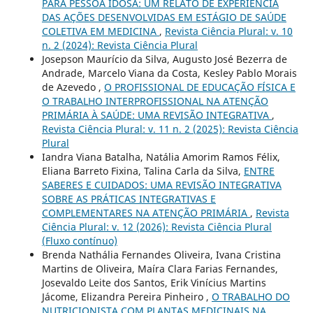
PARA PESSOA IDOSA: UM RELATO DE EXPERIÊNCIA
DAS AÇÕES DESENVOLVIDAS EM ESTÁGIO DE SAÚDE
COLETIVA EM MEDICINA
,
Revista Ciência Plural: v. 10
n. 2 (2024): Revista Ciência Plural
Josepson Maurício da Silva, Augusto José Bezerra de
Andrade, Marcelo Viana da Costa, Kesley Pablo Morais
de Azevedo ,
O PROFISSIONAL DE EDUCAÇÃO FÍSICA E
O TRABALHO INTERPROFISSIONAL NA ATENÇÃO
PRIMÁRIA À SAÚDE: UMA REVISÃO INTEGRATIVA
,
Revista Ciência Plural: v. 11 n. 2 (2025): Revista Ciência
Plural
Iandra Viana Batalha, Natália Amorim Ramos Félix,
Eliana Barreto Fixina, Talina Carla da Silva,
ENTRE
SABERES E CUIDADOS: UMA REVISÃO INTEGRATIVA
SOBRE AS PRÁTICAS INTEGRATIVAS E
COMPLEMENTARES NA ATENÇÃO PRIMÁRIA
,
Revista
Ciência Plural: v. 12 (2026): Revista Ciência Plural
(Fluxo contínuo)
Brenda Nathália Fernandes Oliveira, Ivana Cristina
Martins de Oliveira, Maíra Clara Farias Fernandes,
Josevaldo Leite dos Santos, Erik Vinícius Martins
Jácome, Elizandra Pereira Pinheiro ,
O TRABALHO DO
NUTRICIONISTA COM PLANTAS MEDICINAIS NA