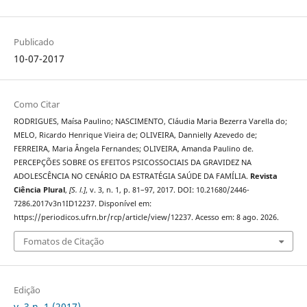
Publicado
10-07-2017
Como Citar
RODRIGUES, Maísa Paulino; NASCIMENTO, Cláudia Maria Bezerra Varella do;
MELO, Ricardo Henrique Vieira de; OLIVEIRA, Dannielly Azevedo de;
FERREIRA, Maria Ângela Fernandes; OLIVEIRA, Amanda Paulino de.
PERCEPÇÕES SOBRE OS EFEITOS PSICOSSOCIAIS DA GRAVIDEZ NA
ADOLESCÊNCIA NO CENÁRIO DA ESTRATÉGIA SAÚDE DA FAMÍLIA.
Revista
Ciência Plural
,
[S. l.]
, v. 3, n. 1, p. 81–97, 2017. DOI: 10.21680/2446-
7286.2017v3n1ID12237. Disponível em:
https://periodicos.ufrn.br/rcp/article/view/12237. Acesso em: 8 ago. 2026.
Fomatos de Citação
Edição
v. 3 n. 1 (2017)