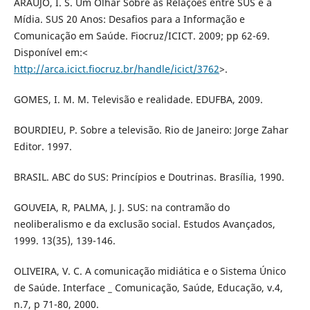
ARAÚJO, I. S. Um Olhar Sobre as Relações entre SUS e a
Mídia. SUS 20 Anos: Desafios para a Informação e
Comunicação em Saúde. Fiocruz/ICICT. 2009; pp 62-69.
Disponível em:<
http://arca.icict.fiocruz.br/handle/icict/3762
>.
GOMES, I. M. M. Televisão e realidade. EDUFBA, 2009.
BOURDIEU, P. Sobre a televisão. Rio de Janeiro: Jorge Zahar
Editor. 1997.
BRASIL. ABC do SUS: Princípios e Doutrinas. Brasília, 1990.
GOUVEIA, R, PALMA, J. J. SUS: na contramão do
neoliberalismo e da exclusão social. Estudos Avançados,
1999. 13(35), 139-146.
OLIVEIRA, V. C. A comunicação midiática e o Sistema Único
de Saúde. Interface _ Comunicação, Saúde, Educação, v.4,
n.7, p 71-80, 2000.