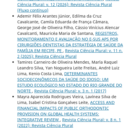
Ciência Plural: v. 12 (2026): Revista Ciência Plural
(Fluxo contínuo)
Ademir Félix Arantes Júnior, Edilma da Cruz
Cavalcante, Camila Eduarda de França Câmara,
George José de Oliveira Filho, Cássio Vinícius Alencar
Cavalcanti, Mauricéa Maria de Santana,
REGISTROS,
MONITORAMENTO E AVALIAÇÃO NO E-SUS APS POR
CIRURGIÕES-DENTISTAS DA ESTRATÉGIA DE SAÚDE DA
FAMÍLIA EM RECIFE, PE
,
Revista Ciência Plural: v. 11 n.
2 (2025): Revista Ciência Plural
Tamires Carneiro de Oliveira Mendes, Marla Raquel
Leandro Silva, Yan Nogueira Leite Freitas, André Luiz
Lima, Kenio Costa Lima,
DETERMINANTES
SOCIOECONÔMICOS DA SAÚDE DO IDOSO: UM
ESTUDO ECOLÓGICO NO ESTADO DO RIO GRANDE DO
NORTE
,
Revista Ciência Plural: v. 3 n. 1 (2017)
Mayra Aparecida Rodrigues Vieira, Lavínea Silva de
Lima, Isabel Cristina Gonçalves Leite,
ACCESS AND
FINANCIAL IMPACTS OF PUBLIC ORTHODONTIC
PROVISION ON GLOBAL HEALTH SYSTEMS:
INTEGRATIVE REVIEW
,
Revista Ciência Plural: v. 8 n. 1
(2022): Revista Ciência Plural