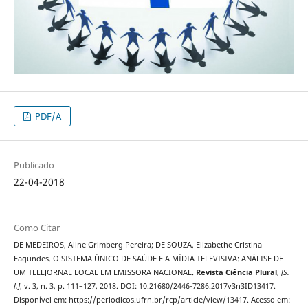
PDF/A
Publicado
22-04-2018
Como Citar
DE MEDEIROS, Aline Grimberg Pereira; DE SOUZA, Elizabethe Cristina
Fagundes. O SISTEMA ÚNICO DE SAÚDE E A MÍDIA TELEVISIVA: ANÁLISE DE
UM TELEJORNAL LOCAL EM EMISSORA NACIONAL.
Revista Ciência Plural
,
[S.
l.]
, v. 3, n. 3, p. 111–127, 2018. DOI: 10.21680/2446-7286.2017v3n3ID13417.
Disponível em: https://periodicos.ufrn.br/rcp/article/view/13417. Acesso em: