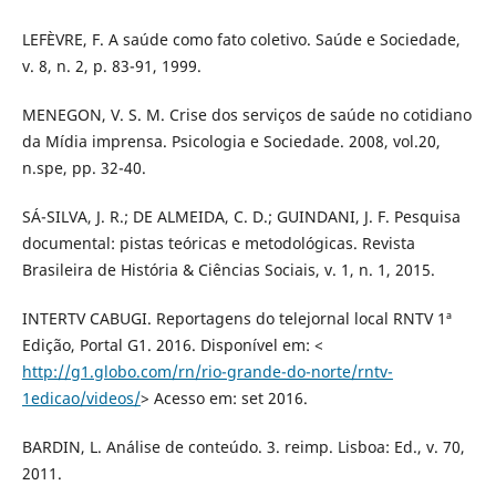
LEFÈVRE, F. A saúde como fato coletivo. Saúde e Sociedade,
v. 8, n. 2, p. 83-91, 1999.
MENEGON, V. S. M. Crise dos serviços de saúde no cotidiano
da Mídia imprensa. Psicologia e Sociedade. 2008, vol.20,
n.spe, pp. 32-40.
SÁ-SILVA, J. R.; DE ALMEIDA, C. D.; GUINDANI, J. F. Pesquisa
documental: pistas teóricas e metodológicas. Revista
Brasileira de História & Ciências Sociais, v. 1, n. 1, 2015.
INTERTV CABUGI. Reportagens do telejornal local RNTV 1ª
Edição, Portal G1. 2016. Disponível em: <
http://g1.globo.com/rn/rio-grande-do-norte/rntv-
1edicao/videos/
> Acesso em: set 2016.
BARDIN, L. Análise de conteúdo. 3. reimp. Lisboa: Ed., v. 70,
2011.