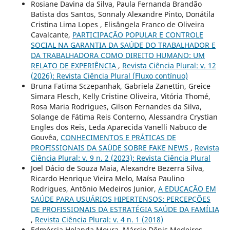
Rosiane Davina da Silva, Paula Fernanda Brandão
Batista dos Santos, Sonnaly Alexandre Pinto, Donátila
Cristina Lima Lopes , Elisângela Franco de Oliveira
Cavalcante,
PARTICIPAÇÃO POPULAR E CONTROLE
SOCIAL NA GARANTIA DA SAÚDE DO TRABALHADOR E
DA TRABALHADORA COMO DIREITO HUMANO: UM
RELATO DE EXPERIÊNCIA
,
Revista Ciência Plural: v. 12
(2026): Revista Ciência Plural (Fluxo contínuo)
Bruna Fatima Sczepanhak, Gabriela Zanettin, Greice
Simara Flesch, Kelly Cristine Oliveira, Vitória Thomé,
Rosa Maria Rodrigues, Gilson Fernandes da Silva,
Solange de Fátima Reis Conterno, Alessandra Crystian
Engles dos Reis, Leda Aparecida Vanelli Nabuco de
Gouvêa,
CONHECIMENTOS E PRÁTICAS DE
PROFISSIONAIS DA SAÚDE SOBRE FAKE NEWS
,
Revista
Ciência Plural: v. 9 n. 2 (2023): Revista Ciência Plural
Joel Dácio de Souza Maia, Alexandre Bezerra Silva,
Ricardo Henrique Vieira Melo, Maísa Paulino
Rodrigues, Antônio Medeiros Junior,
A EDUCAÇÃO EM
SAÚDE PARA USUÁRIOS HIPERTENSOS: PERCEPÇÕES
DE PROFISSIONAIS DA ESTRATÉGIA SAÚDE DA FAMÍLIA
,
Revista Ciência Plural: v. 4 n. 1 (2018)
Edmércia Holanda Moura, Márcio Dênis Medeiros