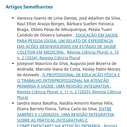
Artigos Semelhantes
Vanessa Soares de Lima Dantas, José Adailton da Silva,
Raul Elton Araújo Borges, Bárbara Suellen Fonseca
Braga, Otávio Paiva de Albuquerque, Petala Tuani
Candido de Oliveira Salvador ,
EDUCAÇÃO EM SAÚDE
PARA PESSOA IDOSA: UM RELATO DE EXPERIÊNCIA
DAS AÇÕES DESENVOLVIDAS EM ESTÁGIO DE SAÚDE
COLETIVA EM MEDICINA
,
Revista Ciência Plural: v. 10
n. 2 (2024): Revista Ciência Plural
Josepson Maurício da Silva, Augusto José Bezerra de
Andrade, Marcelo Viana da Costa, Kesley Pablo Morais
de Azevedo ,
O PROFISSIONAL DE EDUCAÇÃO FÍSICA E
O TRABALHO INTERPROFISSIONAL NA ATENÇÃO
PRIMÁRIA À SAÚDE: UMA REVISÃO INTEGRATIVA
,
Revista Ciência Plural: v. 11 n. 2 (2025): Revista Ciência
Plural
Iandra Viana Batalha, Natália Amorim Ramos Félix,
Eliana Barreto Fixina, Talina Carla da Silva,
ENTRE
SABERES E CUIDADOS: UMA REVISÃO INTEGRATIVA
SOBRE AS PRÁTICAS INTEGRATIVAS E
COMPLEMENTARES NA ATENÇÃO PRIMÁRIA
,
Revista