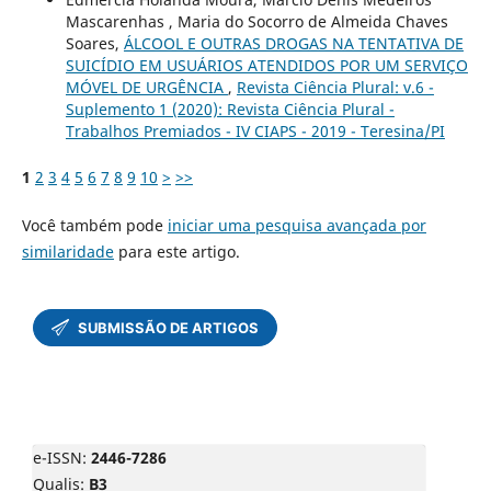
Mascarenhas , Maria do Socorro de Almeida Chaves
Soares,
ÁLCOOL E OUTRAS DROGAS NA TENTATIVA DE
SUICÍDIO EM USUÁRIOS ATENDIDOS POR UM SERVIÇO
MÓVEL DE URGÊNCIA
,
Revista Ciência Plural: v.6 -
Suplemento 1 (2020): Revista Ciência Plural -
Trabalhos Premiados - IV CIAPS - 2019 - Teresina/PI
1
2
3
4
5
6
7
8
9
10
>
>>
Você também pode
iniciar uma pesquisa avançada por
similaridade
para este artigo.
e-ISSN:
2446-7286
Qualis:
B3