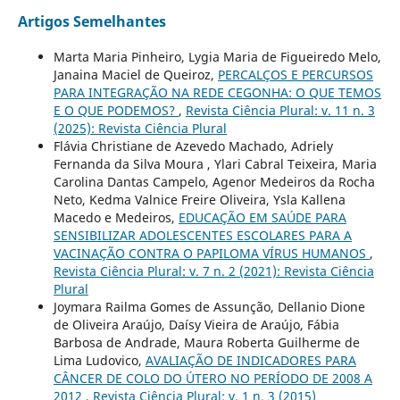
Artigos Semelhantes
Marta Maria Pinheiro, Lygia Maria de Figueiredo Melo,
Janaina Maciel de Queiroz,
PERCALÇOS E PERCURSOS
PARA INTEGRAÇÃO NA REDE CEGONHA: O QUE TEMOS
E O QUE PODEMOS?
,
Revista Ciência Plural: v. 11 n. 3
(2025): Revista Ciência Plural
Flávia Christiane de Azevedo Machado, Adriely
Fernanda da Silva Moura , Ylari Cabral Teixeira, Maria
Carolina Dantas Campelo, Agenor Medeiros da Rocha
Neto, Kedma Valnice Freire Oliveira, Ysla Kallena
Macedo e Medeiros,
EDUCAÇÃO EM SAÚDE PARA
SENSIBILIZAR ADOLESCENTES ESCOLARES PARA A
VACINAÇÃO CONTRA O PAPILOMA VÍRUS HUMANOS
,
Revista Ciência Plural: v. 7 n. 2 (2021): Revista Ciência
Plural
Joymara Railma Gomes de Assunção, Dellanio Dione
de Oliveira Araújo, Daísy Vieira de Araújo, Fábia
Barbosa de Andrade, Maura Roberta Guilherme de
Lima Ludovico,
AVALIAÇÃO DE INDICADORES PARA
CÂNCER DE COLO DO ÚTERO NO PERÍODO DE 2008 A
2012
,
Revista Ciência Plural: v. 1 n. 3 (2015)