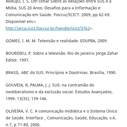
ARAÚJO, I. S. Um Olhar Sobre as Relações entre SUS e a
Mídia. SUS 20 Anos: Desafios para a Informação e
Comunicação em Saúde. Fiocruz/ICICT. 2009; pp 62-69.
Disponível em:<
http://arca.icict.fiocruz.br/handle/icict/3762
>.
GOMES, I. M. M. Televisão e realidade. EDUFBA, 2009.
BOURDIEU, P. Sobre a televisão. Rio de Janeiro: Jorge Zahar
Editor. 1997.
BRASIL. ABC do SUS: Princípios e Doutrinas. Brasília, 1990.
GOUVEIA, R, PALMA, J. J. SUS: na contramão do
neoliberalismo e da exclusão social. Estudos Avançados,
1999. 13(35), 139-146.
OLIVEIRA, V. C. A comunicação midiática e o Sistema Único
de Saúde. Interface _ Comunicação, Saúde, Educação, v.4,
n.7, p 71-80, 2000.