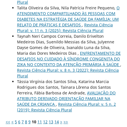
Plural
Talita Oliveira da Silva, Nila Patrícia Freire Pequeno,
O
ATENDIMENTO COMPARTILHADO ÀS PESSOAS COM
DIABETES NA ESTRATÉGIA DE SAÚDE DA FAMÍLIA: UM
RELATO DE PRÁTICAS E DESAFIOS
,
Revista Ciência
Plural: v. 11 n. 3 (2025): Revista Ciência Plural
Taynah Neri Campos Correia, Danilo Erivelton
Medeiros Dias, Suenildo Messias da Silva, Julyenne
Dayse Gomes de Oliveira, Ivanaldo Luna da Silva,
Maria das Dores Medeiros Dias ,
ENFRENTAMENTO DE
DESAFIOS NO CUIDADO À SÍNDROME CONGENITA DO
ZIKA NO CONTEXTO DA ATENÇÃO PRIMÁRIA À SAÚDE
,
Revista Ciência Plural: v. 8 n. 3 (2022): Revista Ciência
Plural
Tássia Virgínia dos Santos Silva, Katarina Marcia
Rodrigues dos Santos, Tainara Lôrena dos Santos
Ferreira, Fábia Barbosa de Andrade,
AVALIAÇÃO DO
ATRIBUTO DERIVADO ORIENTAÇÃO FAMILIAR NA
SAÚDE DA CRIANÇA
,
Revista Ciência Plural: v. 5 n. 2
(2019): Revista Ciência Plural
<<
<
5
6
7
8
9
10
11
12
13
14
>
>>