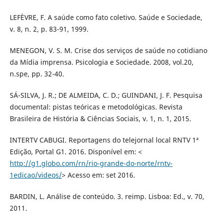
LEFÈVRE, F. A saúde como fato coletivo. Saúde e Sociedade,
v. 8, n. 2, p. 83-91, 1999.
MENEGON, V. S. M. Crise dos serviços de saúde no cotidiano
da Mídia imprensa. Psicologia e Sociedade. 2008, vol.20,
n.spe, pp. 32-40.
SÁ-SILVA, J. R.; DE ALMEIDA, C. D.; GUINDANI, J. F. Pesquisa
documental: pistas teóricas e metodológicas. Revista
Brasileira de História & Ciências Sociais, v. 1, n. 1, 2015.
INTERTV CABUGI. Reportagens do telejornal local RNTV 1ª
Edição, Portal G1. 2016. Disponível em: <
http://g1.globo.com/rn/rio-grande-do-norte/rntv-
1edicao/videos/
> Acesso em: set 2016.
BARDIN, L. Análise de conteúdo. 3. reimp. Lisboa: Ed., v. 70,
2011.