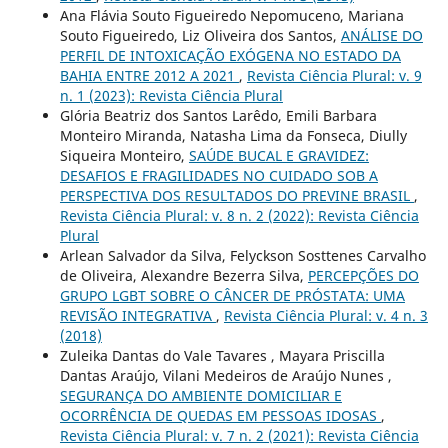
Ana Flávia Souto Figueiredo Nepomuceno, Mariana
Souto Figueiredo, Liz Oliveira dos Santos,
ANÁLISE DO
PERFIL DE INTOXICAÇÃO EXÓGENA NO ESTADO DA
BAHIA ENTRE 2012 A 2021
,
Revista Ciência Plural: v. 9
n. 1 (2023): Revista Ciência Plural
Glória Beatriz dos Santos Larêdo, Emili Barbara
Monteiro Miranda, Natasha Lima da Fonseca, Diully
Siqueira Monteiro,
SAÚDE BUCAL E GRAVIDEZ:
DESAFIOS E FRAGILIDADES NO CUIDADO SOB A
PERSPECTIVA DOS RESULTADOS DO PREVINE BRASIL
,
Revista Ciência Plural: v. 8 n. 2 (2022): Revista Ciência
Plural
Arlean Salvador da Silva, Felyckson Sosttenes Carvalho
de Oliveira, Alexandre Bezerra Silva,
PERCEPÇÕES DO
GRUPO LGBT SOBRE O CÂNCER DE PRÓSTATA: UMA
REVISÃO INTEGRATIVA
,
Revista Ciência Plural: v. 4 n. 3
(2018)
Zuleika Dantas do Vale Tavares , Mayara Priscilla
Dantas Araújo, Vilani Medeiros de Araújo Nunes ,
SEGURANÇA DO AMBIENTE DOMICILIAR E
OCORRÊNCIA DE QUEDAS EM PESSOAS IDOSAS
,
Revista Ciência Plural: v. 7 n. 2 (2021): Revista Ciência