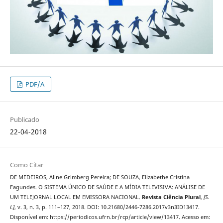
PDF/A
Publicado
22-04-2018
Como Citar
DE MEDEIROS, Aline Grimberg Pereira; DE SOUZA, Elizabethe Cristina
Fagundes. O SISTEMA ÚNICO DE SAÚDE E A MÍDIA TELEVISIVA: ANÁLISE DE
UM TELEJORNAL LOCAL EM EMISSORA NACIONAL.
Revista Ciência Plural
,
[S.
l.]
, v. 3, n. 3, p. 111–127, 2018. DOI: 10.21680/2446-7286.2017v3n3ID13417.
Disponível em: https://periodicos.ufrn.br/rcp/article/view/13417. Acesso em: