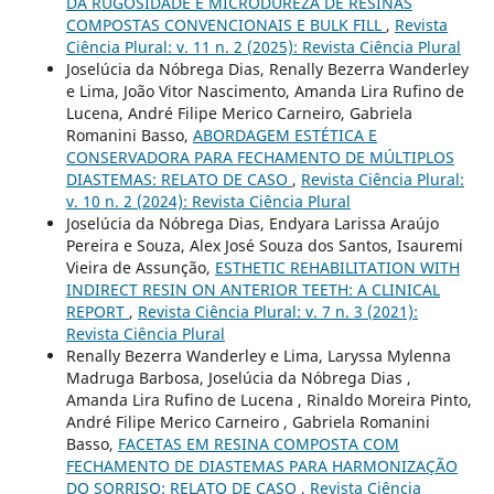
DA RUGOSIDADE E MICRODUREZA DE RESINAS
COMPOSTAS CONVENCIONAIS E BULK FILL
,
Revista
Ciência Plural: v. 11 n. 2 (2025): Revista Ciência Plural
Joselúcia da Nóbrega Dias, Renally Bezerra Wanderley
e Lima, João Vitor Nascimento, Amanda Lira Rufino de
Lucena, André Filipe Merico Carneiro, Gabriela
Romanini Basso,
ABORDAGEM ESTÉTICA E
CONSERVADORA PARA FECHAMENTO DE MÚLTIPLOS
DIASTEMAS: RELATO DE CASO
,
Revista Ciência Plural:
v. 10 n. 2 (2024): Revista Ciência Plural
Joselúcia da Nóbrega Dias, Endyara Larissa Araújo
Pereira e Souza, Alex José Souza dos Santos, Isauremi
Vieira de Assunção,
ESTHETIC REHABILITATION WITH
INDIRECT RESIN ON ANTERIOR TEETH: A CLINICAL
REPORT
,
Revista Ciência Plural: v. 7 n. 3 (2021):
Revista Ciência Plural
Renally Bezerra Wanderley e Lima, Laryssa Mylenna
Madruga Barbosa, Joselúcia da Nóbrega Dias ,
Amanda Lira Rufino de Lucena , Rinaldo Moreira Pinto,
André Filipe Merico Carneiro , Gabriela Romanini
Basso,
FACETAS EM RESINA COMPOSTA COM
FECHAMENTO DE DIASTEMAS PARA HARMONIZAÇÃO
DO SORRISO: RELATO DE CASO
,
Revista Ciência