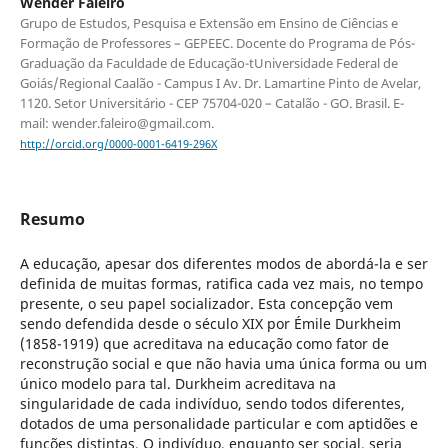
Wender Faleiro
Grupo de Estudos, Pesquisa e Extensão em Ensino de Ciências e
Formação de Professores – GEPEEC. Docente do Programa de Pós-
Graduação da Faculdade de Educação-tUniversidade Federal de
Goiás/Regional Caalão - Campus I Av. Dr. Lamartine Pinto de Avelar,
1120. Setor Universitário - CEP 75704-020 – Catalão - GO. Brasil. E-
mail: wender.faleiro@gmail.com.
http://orcid.org/0000-0001-6419-296X
Resumo
A educação, apesar dos diferentes modos de abordá-la e ser
definida de muitas formas, ratifica cada vez mais, no tempo
presente, o seu papel socializador. Esta concepção vem
sendo defendida desde o século XIX por Émile Durkheim
(1858-1919) que acreditava na educação como fator de
reconstrução social e que não havia uma única forma ou um
único modelo para tal. Durkheim acreditava na
singularidade de cada indivíduo, sendo todos diferentes,
dotados de uma personalidade particular e com aptidões e
funções distintas. O indivíduo, enquanto ser social, seria