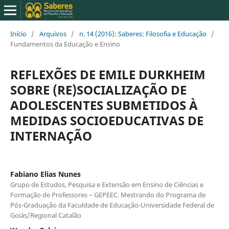
Início
/
Arquivos
/
n. 14 (2016): Saberes: Filosofia e Educação
/
Fundamentos da Educação e Ensino
REFLEXÕES DE EMILE DURKHEIM
SOBRE (RE)SOCIALIZAÇÃO DE
ADOLESCENTES SUBMETIDOS À
MEDIDAS SOCIOEDUCATIVAS DE
INTERNAÇÃO
Fabiano Elias Nunes
Grupo de Estudos, Pesquisa e Extensão em Ensino de Ciências e
Formação de Professores – GEPEEC. Mestrando do Programa de
Pós-Graduação da Faculdade de Educação-Universidade Federal de
Goiás/Regional Catalão