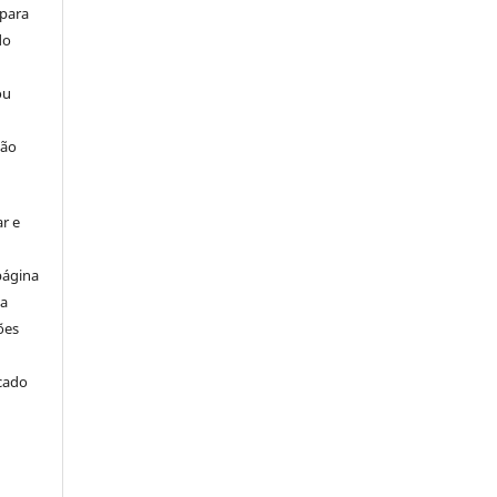
 para
do
ou
ção
r e
página
ta
ões
icado