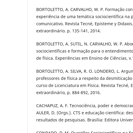
BORTOLETTO, A. CARVALHO, W. P. Formação cont
experiência de uma temática sociocientífica na 
comunicativo. Revista Tecné, Episteme y Didaxi
extraordinário. p. 135-141, 2014.
BORTOLETTO, A. SUTIL, N. CARVALHO, W. P. Ab
sociocientíficas e formação para o entendiment
de física. Experiências em Ensino de Ciências, v.1
BORTOLETTO, A. SILVA, R. O. LONDERO, L. Argu
professores de física a respeito da desmiticação
curso de Licenciatura em Física. Revista Tecné, E
extraordinário, p. 884-892, 2016.
CACHAPUZ, A. F. Tecnociência, poder e democraci
AULER, D. (Orgs.). CTS e educação científica: des
resultados de pesquisas. Brasília: Editora Univer
CONRADO, D. M. Questões Sociocientíficas na E