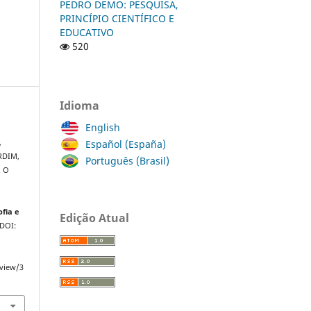
PEDRO DEMO: PESQUISA,
PRINCÍPIO CIENTÍFICO E
EDUCATIVO
520
Idioma
English
Español (España)
,
ARDIM,
Português (Brasil)
. O
ofia e
Edição Atual
 DOI:
/view/3