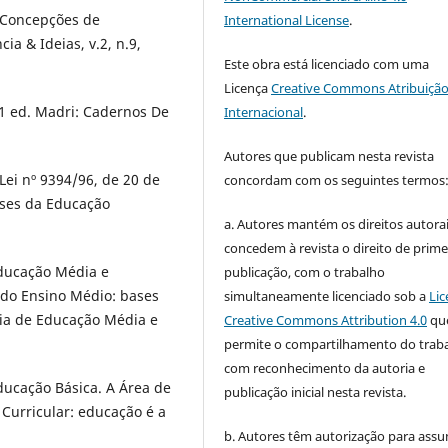
? Concepções de
International License
.
ia & Ideias, v.2, n.9,
Este obra está licenciado com uma
Licença
Creative Commons Atribuição
 1 ed. Madri: Cadernos De
Internacional
.
Autores que publicam nesta revista
Lei nº 9394/96, de 20 de
concordam com os seguintes termos
ases da Educação
a. Autores mantém os direitos autorai
concedem à revista o direito de prime
Educação Média e
publicação, com o trabalho
 do Ensino Médio: bases
simultaneamente licenciado sob a
Lic
aria de Educação Média e
Creative Commons Attribution 4.0
qu
permite o compartilhamento do trab
com reconhecimento da autoria e
ducação Básica. A Área de
publicação inicial nesta revista.
Curricular: educação é a
b. Autores têm autorização para assu