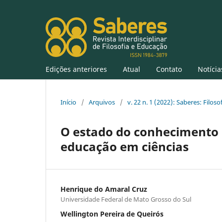
Edições anteriores
Atual
Contato
Notícia
Início
/
Arquivos
/
v. 22 n. 1 (2022): Saberes: Filos
O estado do conhecimento s
educação em ciências
Henrique do Amaral Cruz
Universidade Federal de Mato Grosso do Sul
Wellington Pereira de Queirós