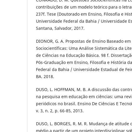
contribuições de um modelo teórico para o letram
237f. Tese (Doutorado em Ensino, Filosofia e Hist
Universidade Federal da Bahia / Universidade Es
Santana, Salvador, 2017.
DIONOR, G. A. Propostas de Ensino Baseado em
Sociocientíficas: Uma Análise Sistemática da Lit
de Ciências na Educação Básica. 98 f. Disserta
Pós-Graduação em Ensino, Filosofia e História d
Federal da Bahia / Universidade Estadual de Fei
BA. 2018.
DUSO, L. HOFFMAN, M. B. A discussão das controv
na pesquisa em educação em ciências: uma revis
periódicos no brasil. Ensino De Ciências E Tecno
v. 3, n. 2, p. 66-85, 2013.
DUSO, L. BORGES, R. M. R. Mudança de atitude 
médio a partir de um projeto interdisciplinar so