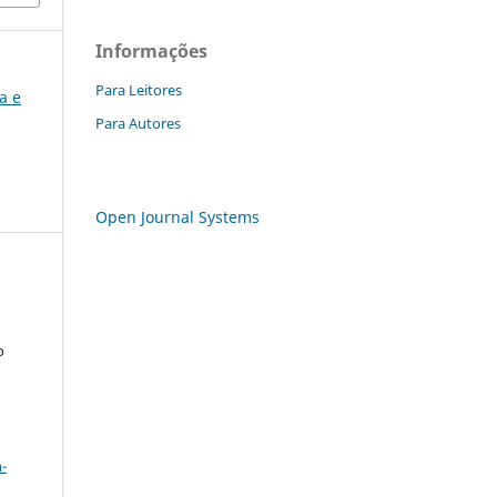
Informações
Para Leitores
ia e
Para Autores
Open Journal Systems
o
a
-