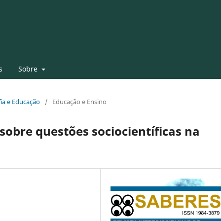
s
Sobre
ofia e Educação
/
Educação e Ensino
obre questões sociocientíficas na