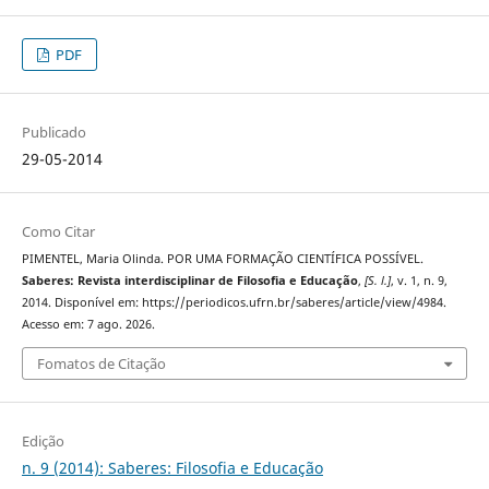
PDF
Publicado
29-05-2014
Como Citar
PIMENTEL, Maria Olinda. POR UMA FORMAÇÃO CIENTÍFICA POSSÍVEL.
Saberes: Revista interdisciplinar de Filosofia e Educação
,
[S. l.]
, v. 1, n. 9,
2014. Disponível em: https://periodicos.ufrn.br/saberes/article/view/4984.
Acesso em: 7 ago. 2026.
Fomatos de Citação
Edição
n. 9 (2014): Saberes: Filosofia e Educação