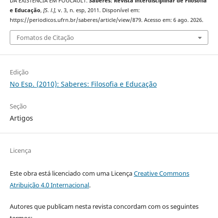
DA EXISTÊNCIA EM FOUCAULT.
Saberes: Revista interdisciplinar de Filosofia
e Educação
,
[S. l.]
, v. 3, n. esp, 2011. Disponível em:
https://periodicos.ufrn.br/saberes/article/view/879. Acesso em: 6 ago. 2026.
Fomatos de Citação
Edição
No Esp. (2010): Saberes: Filosofia e Educação
Seção
Artigos
Licença
Este obra está licenciado com uma Licença
Creative Commons
Atribuição 4.0 Internacional
.
Autores que publicam nesta revista concordam com os seguintes
termos: