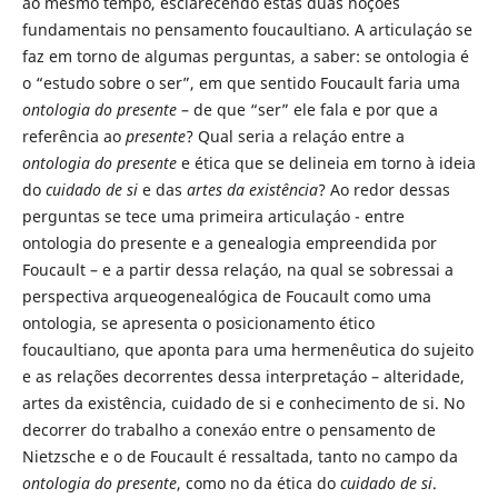
ao mesmo tempo, esclarecendo estas duas noções
fundamentais no pensamento foucaultiano. A articulaçáo se
faz em torno de algumas perguntas, a saber: se ontologia é
o “estudo sobre o ser”, em que sentido Foucault faria uma
ontologia do presente
– de que “ser” ele fala e por que a
referência ao
presente
? Qual seria a relaçáo entre a
ontologia do presente
e ética que se delineia em torno à ideia
do
cuidado de si
e das
artes da existência
? Ao redor dessas
perguntas se tece uma primeira articulaçáo - entre
ontologia do presente e a genealogia empreendida por
Foucault – e a partir dessa relaçáo, na qual se sobressai a
perspectiva arqueogenealógica de Foucault como uma
ontologia, se apresenta o posicionamento ético
foucaultiano, que aponta para uma hermenêutica do sujeito
e as relações decorrentes dessa interpretaçáo – alteridade,
artes da existência, cuidado de si e conhecimento de si. No
decorrer do trabalho a conexáo entre o pensamento de
Nietzsche e o de Foucault é ressaltada, tanto no campo da
ontologia do presente
, como no da ética do
cuidado de si
.