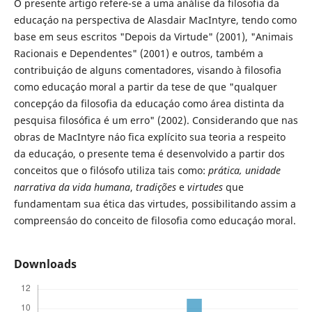
O presente artigo refere-se a uma análise da filosofia da
educaçáo na perspectiva de Alasdair MacIntyre, tendo como
base em seus escritos "Depois da Virtude" (2001), "Animais
Racionais e Dependentes" (2001) e outros, também a
contribuiçáo de alguns comentadores, visando à filosofia
como educaçáo moral a partir da tese de que "qualquer
concepçáo da filosofia da educaçáo como área distinta da
pesquisa filosófica é um erro" (2002). Considerando que nas
obras de MacIntyre náo fica explícito sua teoria a respeito
da educaçáo, o presente tema é desenvolvido a partir dos
conceitos que o filósofo utiliza tais como:
prática, unidade
narrativa da vida humana
,
tradições
e
virtudes
que
fundamentam sua ética das virtudes, possibilitando assim a
compreensáo do conceito de filosofia como educaçáo moral.
Downloads