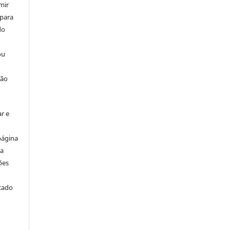
mir
 para
do
ou
ção
r e
página
ta
ões
icado