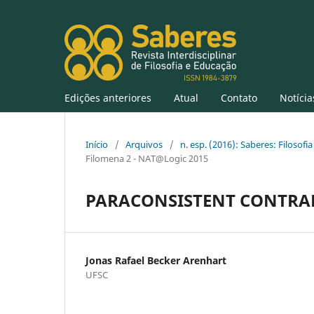
Edições anteriores
Atual
Contato
Notícia
Início
/
Arquivos
/
n. esp. (2016): Saberes: Filosofia
Filomena 2 - NAT@Logic 2015
PARACONSISTENT CONTRAD
Jonas Rafael Becker Arenhart
UFSC