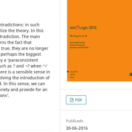
ntradictions: in such
lize the theory. In this
ntradiction. The main
rns the fact that
true, they are no longer
, perhaps the biggest
y a ‘paraconsistent
such as ? and ¬? when ‘¬’
ere is a sensible sense in
lving the introduction of
. In this sense, we can
riety and provide for an
ons’.
PDF
Publicado
30-06-2016