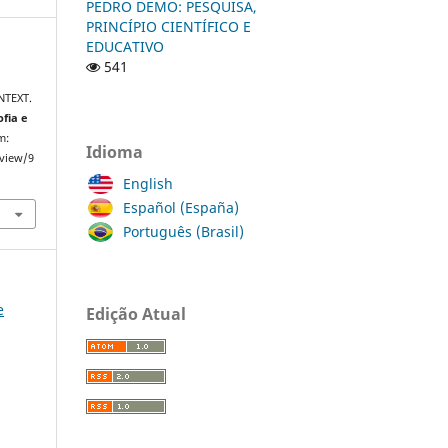
PEDRO DEMO: PESQUISA,
PRINCÍPIO CIENTÍFICO E
EDUCATIVO
541
NTEXT.
ofia e
m:
Idioma
/view/9
English
Español (España)
Português (Brasil)
e
Edição Atual