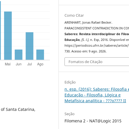
Como Citar
ARENHART, Jonas Rafael Becker.
PARACONSISTENT CONTRADICTION IN CO
Saberes: Revista interdisciplinar de Filos
Educação
,
[S. l.]
, n. Esp, 2016. Disponível e
https://periodicos.ufrn.br/saberes/article
730. Acesso em: 9 ago. 2026.
Fomatos de Citação
Edição
n. esp. (2016): Saberes: Filosofia 
Educação - Filosofia, Lógica e
Metafísica analítica - ???o???? II
 of Santa Catarina,
Seção
Filomena 2 - NAT@Logic 2015