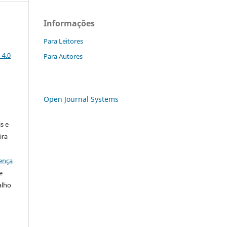
Informações
Para Leitores
 4.0
Para Autores
Open Journal Systems
:
s e
ira
ença
e
alho