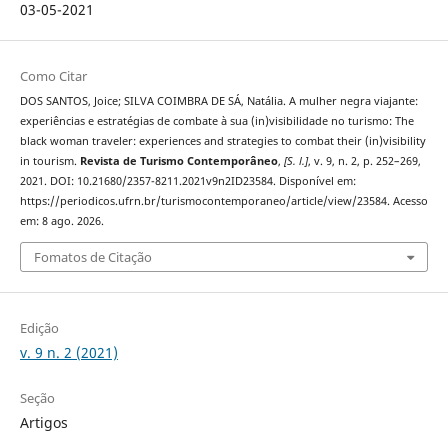
03-05-2021
Como Citar
DOS SANTOS, Joice; SILVA COIMBRA DE SÁ, Natália. A mulher negra viajante:
experiências e estratégias de combate à sua (in)visibilidade no turismo: The
black woman traveler: experiences and strategies to combat their (in)visibility
in tourism.
Revista de Turismo Contemporâneo
,
[S. l.]
, v. 9, n. 2, p. 252–269,
2021. DOI: 10.21680/2357-8211.2021v9n2ID23584. Disponível em:
https://periodicos.ufrn.br/turismocontemporaneo/article/view/23584. Acesso
em: 8 ago. 2026.
Fomatos de Citação
Edição
v. 9 n. 2 (2021)
Seção
Artigos