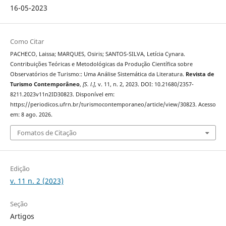
16-05-2023
Como Citar
PACHECO, Laissa; MARQUES, Osiris; SANTOS-SILVA, Letícia Cynara.
Contribuições Teóricas e Metodológicas da Produção Científica sobre
Observatórios de Turismo:: Uma Análise Sistemática da Literatura.
Revista de
Turismo Contemporâneo
,
[S. l.]
, v. 11, n. 2, 2023. DOI: 10.21680/2357-
8211.2023v11n2ID30823. Disponível em:
https://periodicos.ufrn.br/turismocontemporaneo/article/view/30823. Acesso
em: 8 ago. 2026.
Fomatos de Citação
Edição
v. 11 n. 2 (2023)
Seção
Artigos