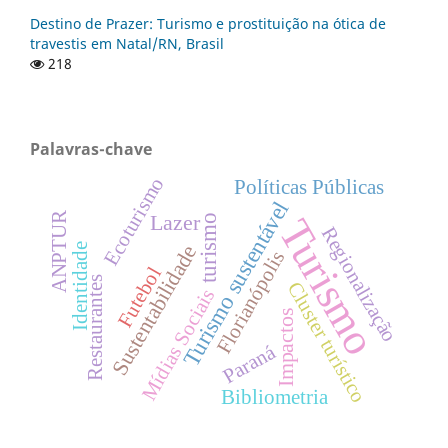
Destino de Prazer: Turismo e prostituição na ótica de
travestis em Natal/RN, Brasil
218
Palavras-chave
Ecoturismo
Políticas Públicas
Turismo sustentável
ANPTUR
Lazer
Turismo
turismo
Regionalização
Sustentabilidade
Identidade
Florianópolis
Futebol
Restaurantes
Cluster turístico
Mídias Sociais
Impactos
Paraná
Bibliometria