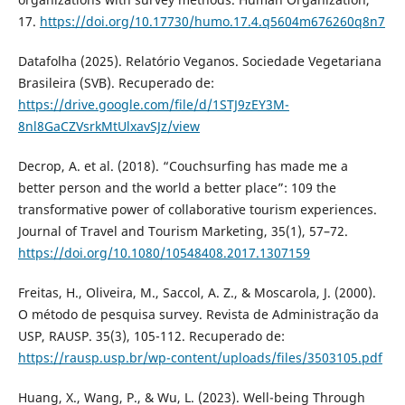
17.
https://doi.org/10.17730/humo.17.4.q5604m676260q8n7
Datafolha (2025). Relatório Veganos. Sociedade Vegetariana
Brasileira (SVB). Recuperado de:
https://drive.google.com/file/d/1STJ9zEY3M-
8nl8GaCZVsrkMtUlxavSJz/view
Decrop, A. et al. (2018). “Couchsurfing has made me a
better person and the world a better place”: 109 the
transformative power of collaborative tourism experiences.
Journal of Travel and Tourism Marketing, 35(1), 57–72.
https://doi.org/10.1080/10548408.2017.1307159
Freitas, H., Oliveira, M., Saccol, A. Z., & Moscarola, J. (2000).
O método de pesquisa survey. Revista de Administração da
USP, RAUSP. 35(3), 105-112. Recuperado de:
https://rausp.usp.br/wp-content/uploads/files/3503105.pdf
Huang, X., Wang, P., & Wu, L. (2023). Well-being Through