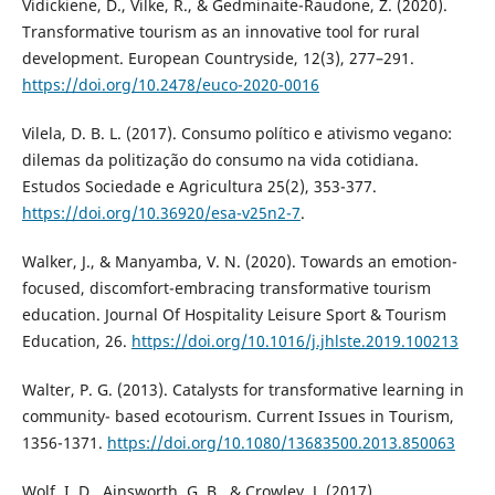
Vidickiene, D., Vilke, R., & Gedminaite-Raudone, Z. (2020).
Transformative tourism as an innovative tool for rural
development. European Countryside, 12(3), 277–291.
https://doi.org/10.2478/euco-2020-0016
Vilela, D. B. L. (2017). Consumo político e ativismo vegano:
dilemas da politização do consumo na vida cotidiana.
Estudos Sociedade e Agricultura 25(2), 353-377.
https://doi.org/10.36920/esa-v25n2-7
.
Walker, J., & Manyamba, V. N. (2020). Towards an emotion-
focused, discomfort-embracing transformative tourism
education. Journal Of Hospitality Leisure Sport & Tourism
Education, 26.
https://doi.org/10.1016/j.jhlste.2019.100213
Walter, P. G. (2013). Catalysts for transformative learning in
community- based ecotourism. Current Issues in Tourism,
1356-1371.
https://doi.org/10.1080/13683500.2013.850063
Wolf, I. D., Ainsworth, G. B., & Crowley, J. (2017).