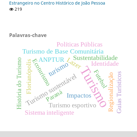
Estrangeiro no Centro Histórico de João Pessoa
219
Palavras-chave
Políticas Públicas
Turismo de Base Comunitária
Sustentabilidade
Lazer
ANPTUR
História do Turismo
Ecoturismo
Florianópolis
turismo
Identidade
Turismo
Futebol
Guias Turísticos
Regionalização
Turismo sustentável
Paraná
Impactos
Turismo esportivo
Sistema inteligente