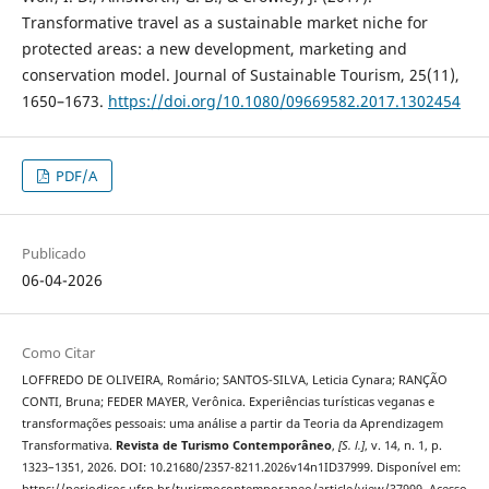
Transformative travel as a sustainable market niche for
protected areas: a new development, marketing and
conservation model. Journal of Sustainable Tourism, 25(11),
1650–1673.
https://doi.org/10.1080/09669582.2017.1302454
PDF/A
Publicado
06-04-2026
Como Citar
LOFFREDO DE OLIVEIRA, Romário; SANTOS-SILVA, Leticia Cynara; RANÇÃO
CONTI, Bruna; FEDER MAYER, Verônica. Experiências turísticas veganas e
transformações pessoais: uma análise a partir da Teoria da Aprendizagem
Transformativa.
Revista de Turismo Contemporâneo
,
[S. l.]
, v. 14, n. 1, p.
1323–1351, 2026. DOI: 10.21680/2357-8211.2026v14n1ID37999. Disponível em:
https://periodicos.ufrn.br/turismocontemporaneo/article/view/37999. Acesso