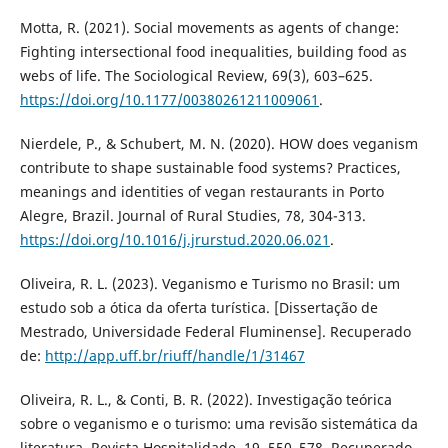
Motta, R. (2021). Social movements as agents of change:
Fighting intersectional food inequalities, building food as
webs of life. The Sociological Review, 69(3), 603–625.
https://doi.org/10.1177/00380261211009061
.
Nierdele, P., & Schubert, M. N. (2020). HOW does veganism
contribute to shape sustainable food systems? Practices,
meanings and identities of vegan restaurants in Porto
Alegre, Brazil. Journal of Rural Studies, 78, 304-313.
https://doi.org/10.1016/j.jrurstud.2020.06.021
.
Oliveira, R. L. (2023). Veganismo e Turismo no Brasil: um
estudo sob a ótica da oferta turística. [Dissertação de
Mestrado, Universidade Federal Fluminense]. Recuperado
de:
http://app.uff.br/riuff/handle/1/31467
Oliveira, R. L., & Conti, B. R. (2022). Investigação teórica
sobre o veganismo e o turismo: uma revisão sistemática da
literatura. Revista Hospitalidade, 19, 550–578. Recuperado