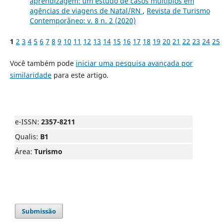
aprendizagem: um estudo de casos múltiplos em
agências de viagens de Natal/RN
,
Revista de Turismo
Contemporâneo: v. 8 n. 2 (2020)
1
2
3
4
5
6
7
8
9
10
11
12
13
14
15
16
17
18
19
20
21
22
23
24
25
Você também pode
iniciar uma pesquisa avançada por
similaridade
para este artigo.
e-ISSN:
2357-8211
Qualis:
B1
Área:
Turismo
Submissão