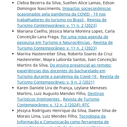
Clebia Bezerra da Silva, Suellen Alice Lamas, Edson
Domingos Nascimento,
Impactos socieconômicos
ocasionados pela pandemia da COVID - 19 nos
trabalhadores do turismo no Brasil
,
Revista de
Turismo Contemporâneo: v. 11 n. 2 (2023)
Mariana Coelho, Jéssica Maria Moreira Lopes, Carla
Conceição Lana Fraga,
Por uma nova agenda de
pesquisa em Turismo e Neurociências
,
Revista de
Turismo Contemporâneo: v. 11 n. 2 (2023)
Marina Hastenreiter Silva, Roberto Soares da Cruz
Hastenreiter, Mayra Laborda Santos, Ivan Conceição
Martins da Silva,
Do ensino presencial ao remoto:
experiências dos docentes do bacharelado em
Turismo durante a pandemia da Covid-19
,
Revista de
Turismo Contemporâneo: v. 9 n. 2 (2021)
Karen Daniele Lira de França, Leylane Meneses
Martins, Luiz Augusto Mendes Filho,
Destinos
Turísticos Inteligentes
,
Revista de Turismo
Contemporâneo: v. 12 n. 2 (2024): RTC
Jéssyca Rodrigues Henrique da Silva, Daene Silva de
Morais Lima, Luiz Mendes Filho,
Tecnologia da
Informação e Comunicação como ferramenta de