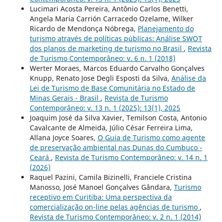
Lucimari Acosta Pereira, Antônio Carlos Benetti,
Angela Maria Carrión Carracedo Ozelame, Wilker
Ricardo de Mendonça Nóbrega,
Planejamento do
turismo através de políticas públicas: Análise SWOT
dos planos de marketing de turismo no Brasil
,
Revista
de Turismo Contemporâneo: v. 6 n. 1 (2018)
Werter Moraes, Marcos Eduardo Carvalho Gonçalves
Knupp, Renato Jose Degli Esposti da Silva,
Análise da
Lei de Turismo de Base Comunitária no Estado de
Minas Gerais - Brasil
,
Revista de Turismo
Contemporâneo: v. 13 n. 1 (2025): 13(1), 2025
Joaquim José da Silva Xavier, Temilson Costa, Antonio
Cavalcante de Almeida, Júlio César Ferreira Lima,
Allana Joyce Soares,
O Guia de Turismo como agente
de preservação ambiental nas Dunas do Cumbuco -
Ceará
,
Revista de Turismo Contemporâneo: v. 14 n. 1
(2026)
Raquel Pazini, Camila Bizinelli, Franciele Cristina
Manosso, José Manoel Gonçalves Gândara,
Turismo
receptivo em Curitiba: Uma perspectiva da
comercialização on-line pelas agências de turismo
,
Revista de Turismo Contemporâneo: v. 2 n. 1 (2014)