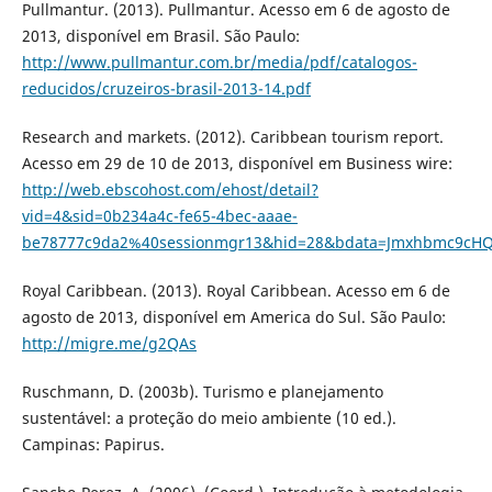
Pullmantur. (2013). Pullmantur. Acesso em 6 de agosto de
2013, disponível em Brasil. São Paulo:
http://www.pullmantur.com.br/media/pdf/catalogos-
reducidos/cruzeiros-brasil-2013-14.pdf
Research and markets. (2012). Caribbean tourism report.
Acesso em 29 de 10 de 2013, disponível em Business wire:
http://web.ebscohost.com/ehost/detail?
vid=4&sid=0b234a4c-fe65-4bec-aaae-
be78777c9da2%40sessionmgr13&hid=28&bdata=Jmxhbmc9cHQt
Royal Caribbean. (2013). Royal Caribbean. Acesso em 6 de
agosto de 2013, disponível em America do Sul. São Paulo:
http://migre.me/g2QAs
Ruschmann, D. (2003b). Turismo e planejamento
sustentável: a proteção do meio ambiente (10 ed.).
Campinas: Papirus.