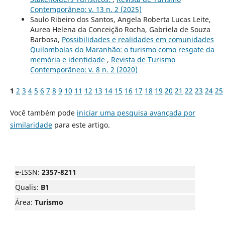
Contemporâneo: v. 13 n. 2 (2025)
Saulo Ribeiro dos Santos, Angela Roberta Lucas Leite,
Aurea Helena da Conceição Rocha, Gabriela de Souza
Barbosa,
Possibilidades e realidades em comunidades
Quilombolas do Maranhão: o turismo como resgate da
memória e identidade
,
Revista de Turismo
Contemporâneo: v. 8 n. 2 (2020)
1
2
3
4
5
6
7
8
9
10
11
12
13
14
15
16
17
18
19
20
21
22
23
24
25
Você também pode
iniciar uma pesquisa avançada por
similaridade
para este artigo.
e-ISSN:
2357-8211
Qualis:
B1
Área:
Turismo