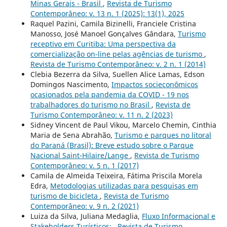
Minas Gerais - Brasil
,
Revista de Turismo
Contemporâneo: v. 13 n. 1 (2025): 13(1), 2025
Raquel Pazini, Camila Bizinelli, Franciele Cristina
Manosso, José Manoel Gonçalves Gândara,
Turismo
receptivo em Curitiba: Uma perspectiva da
comercialização on-line pelas agências de turismo
,
Revista de Turismo Contemporâneo: v. 2 n. 1 (2014)
Clebia Bezerra da Silva, Suellen Alice Lamas, Edson
Domingos Nascimento,
Impactos socieconômicos
ocasionados pela pandemia da COVID - 19 nos
trabalhadores do turismo no Brasil
,
Revista de
Turismo Contemporâneo: v. 11 n. 2 (2023)
Sidney Vincent de Paul Vikou, Marcelo Chemin, Cinthia
Maria de Sena Abrahão,
Turismo e parques no litoral
do Paraná (Brasil): Breve estudo sobre o Parque
Nacional Saint-Hilaire/Lange
,
Revista de Turismo
Contemporâneo: v. 5 n. 1 (2017)
Camila de Almeida Teixeira, Fátima Priscila Morela
Edra,
Metodologias utilizadas para pesquisas em
turismo de bicicleta
,
Revista de Turismo
Contemporâneo: v. 9 n. 2 (2021)
Luiza da Silva, Juliana Medaglia,
Fluxo Informacional e
Stakeholders Turísticos:
,
Revista de Turismo