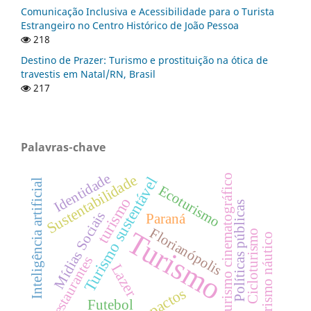
Comunicação Inclusiva e Acessibilidade para o Turista
Estrangeiro no Centro Histórico de João Pessoa
218
Destino de Prazer: Turismo e prostituição na ótica de
travestis em Natal/RN, Brasil
217
Palavras-chave
Identidade
Sustentabilidade
Turismo cinematográfico
Turismo sustentável
Inteligência artificial
Ecoturismo
turismo
Políticas públicas
Mídias Sociais
Paraná
Florianópolis
Turismo
Cicloturismo
Turismo náutico
Restaurantes
Lazer
Impactos
Futebol