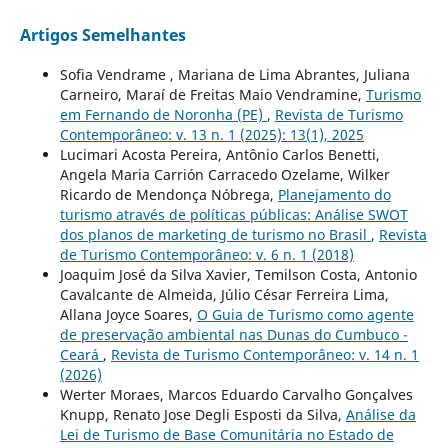
Artigos Semelhantes
Sofia Vendrame , Mariana de Lima Abrantes, Juliana
Carneiro, Maraí de Freitas Maio Vendramine,
Turismo
em Fernando de Noronha (PE)
,
Revista de Turismo
Contemporâneo: v. 13 n. 1 (2025): 13(1), 2025
Lucimari Acosta Pereira, Antônio Carlos Benetti,
Angela Maria Carrión Carracedo Ozelame, Wilker
Ricardo de Mendonça Nóbrega,
Planejamento do
turismo através de políticas públicas: Análise SWOT
dos planos de marketing de turismo no Brasil
,
Revista
de Turismo Contemporâneo: v. 6 n. 1 (2018)
Joaquim José da Silva Xavier, Temilson Costa, Antonio
Cavalcante de Almeida, Júlio César Ferreira Lima,
Allana Joyce Soares,
O Guia de Turismo como agente
de preservação ambiental nas Dunas do Cumbuco -
Ceará
,
Revista de Turismo Contemporâneo: v. 14 n. 1
(2026)
Werter Moraes, Marcos Eduardo Carvalho Gonçalves
Knupp, Renato Jose Degli Esposti da Silva,
Análise da
Lei de Turismo de Base Comunitária no Estado de