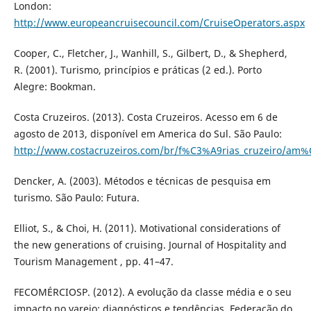
London:
http://www.europeancruisecouncil.com/CruiseOperators.aspx
Cooper, C., Fletcher, J., Wanhill, S., Gilbert, D., & Shepherd,
R. (2001). Turismo, princípios e práticas (2 ed.). Porto
Alegre: Bookman.
Costa Cruzeiros. (2013). Costa Cruzeiros. Acesso em 6 de
agosto de 2013, disponível em America do Sul. São Paulo:
http://www.costacruzeiros.com/br/f%C3%A9rias_cruzeiro/am%
Dencker, A. (2003). Métodos e técnicas de pesquisa em
turismo. São Paulo: Futura.
Elliot, S., & Choi, H. (2011). Motivational considerations of
the new generations of cruising. Journal of Hospitality and
Tourism Management , pp. 41–47.
FECOMÉRCIOSP. (2012). A evolução da classe média e o seu
impacto no varejo: diagnósticos e tendências. Federação do