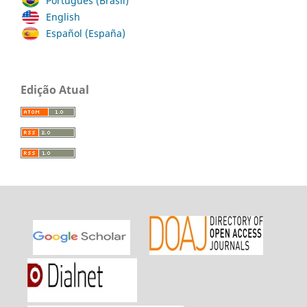
Português (Brasil)
English
Español (España)
Edição Atual