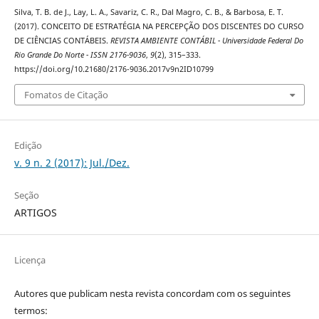
Silva, T. B. de J., Lay, L. A., Savariz, C. R., Dal Magro, C. B., & Barbosa, E. T.
(2017). CONCEITO DE ESTRATÉGIA NA PERCEPÇÃO DOS DISCENTES DO CURSO
DE CIÊNCIAS CONTÁBEIS.
REVISTA AMBIENTE CONTÁBIL - Universidade Federal Do
Rio Grande Do Norte - ISSN 2176-9036
,
9
(2), 315–333.
https://doi.org/10.21680/2176-9036.2017v9n2ID10799
Fomatos de Citação
Edição
v. 9 n. 2 (2017): Jul./Dez.
Seção
ARTIGOS
Licença
Autores que publicam nesta revista concordam com os seguintes
termos: