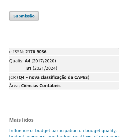
Submissão
e-ISSN:
2176-9036
Qualis:
A4
(2017/2020)
B1
(2021/2024)
JCR (
Q4 – nova classificação da CAPES
)
Área:
Ciências Contábeis
Mais lidos
Influence of budget participation on budget quality,
budget adequacy, and budget goal level of managers