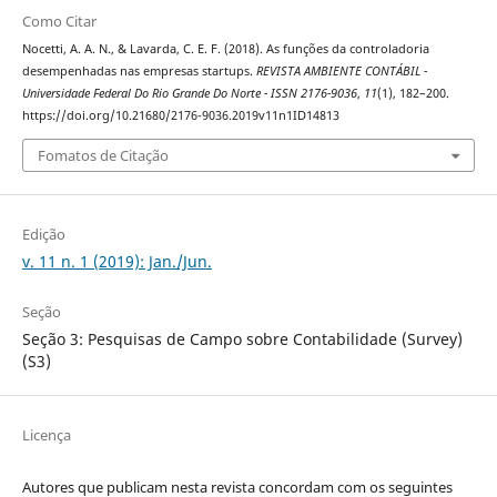
Como Citar
Nocetti, A. A. N., & Lavarda, C. E. F. (2018). As funções da controladoria
desempenhadas nas empresas startups.
REVISTA AMBIENTE CONTÁBIL -
Universidade Federal Do Rio Grande Do Norte - ISSN 2176-9036
,
11
(1), 182–200.
https://doi.org/10.21680/2176-9036.2019v11n1ID14813
Fomatos de Citação
Edição
v. 11 n. 1 (2019): Jan./Jun.
Seção
Seção 3: Pesquisas de Campo sobre Contabilidade (Survey)
(S3)
Licença
Autores que publicam nesta revista concordam com os seguintes