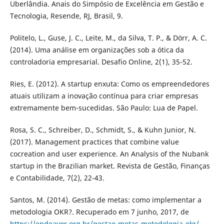
Uberlândia. Anais do Simpósio de Excelência em Gestão e
Tecnologia, Resende, RJ, Brasil, 9.
Politelo, L., Guse, J. C., Leite, M., da Silva, T. P., & Dörr, A. C.
(2014). Uma análise em organizações sob a ótica da
controladoria empresarial. Desafio Online, 2(1), 35-52.
Ries, E. (2012). A startup enxuta: Como os empreendedores
atuais utilizam a inovação contínua para criar empresas
extremamente bem-sucedidas. São Paulo: Lua de Papel.
Rosa, S. C., Schreiber, D., Schmidt, S., & Kuhn Junior, N.
(2017). Management practices that combine value
cocreation and user experience. An Analysis of the Nubank
startup in the Brazilian market. Revista de Gestão, Finanças
e Contabilidade, 7(2), 22-43.
Santos, M. (2014). Gestão de metas: como implementar a
metodologia OKR?. Recuperado em 7 junho, 2017, de
https://endeavor.org.br/gestao-metas-metodologia-okr/