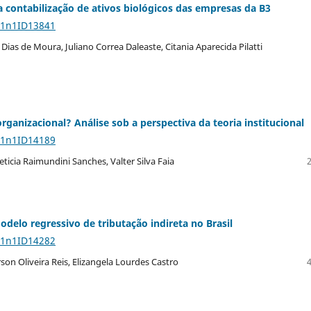
a contabilização de ativos biológicos das empresas da B3
11n1ID13841
as de Moura, Juliano Correa Daleaste, Citania Aparecida Pilatti
ganizacional? Análise sob a perspectiva da teoria institucional
11n1ID14189
eticia Raimundini Sanches, Valter Silva Faia
delo regressivo de tributação indireta no Brasil
11n1ID14282
rson Oliveira Reis, Elizangela Lourdes Castro