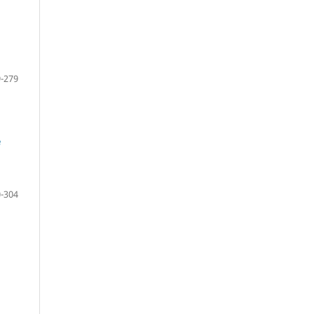
-279
e
-304