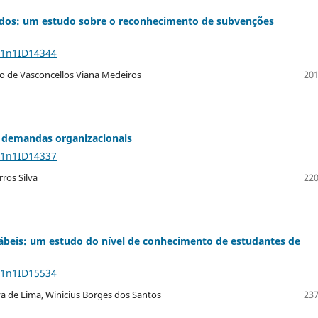
tados: um estudo sobre o reconhecimento de subvenções
11n1ID14344
go de Vasconcellos Viana Medeiros
201
e demandas organizacionais
11n1ID14337
ros Silva
220
tábeis: um estudo do nível de conhecimento de estudantes de
11n1ID15534
lva de Lima, Winicius Borges dos Santos
237