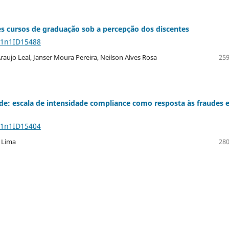
es cursos de graduação sob a percepção dos discentes
11n1ID15488
aujo Leal, Janser Moura Pereira, Neilson Alves Rosa
259
ade: escala de intensidade compliance como resposta às fraudes 
11n1ID15404
e Lima
280