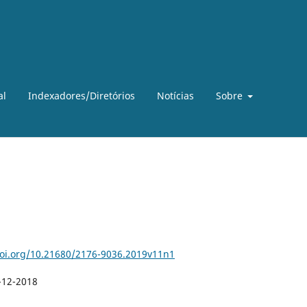
al
Indexadores/Diretórios
Notícias
Sobre
doi.org/10.21680/2176-9036.2019v11n1
-12-2018