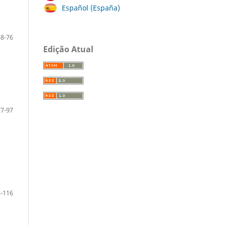
Español (España)
58-76
Edição Atual
77-97
-116