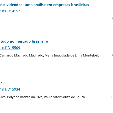
de dividendos: uma análise em empresas brasileiras
11n1ID14152
estudo no mercado brasileiro
11n1ID15509
de Camargo Machado Machado, Maria Imaculada de Lima Montebelo
l?
11n1ID15934
lva, Polyana Batista da Silva, Paulo Vitor Souza de Souza
98