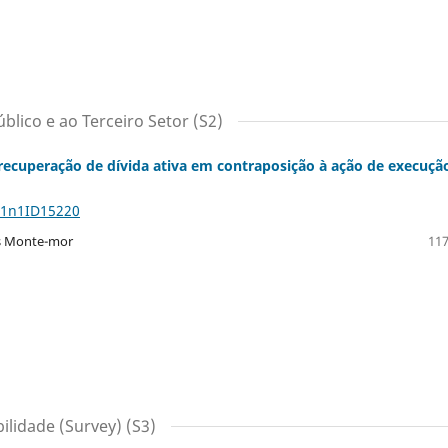
blico e ao Terceiro Setor (S2)
recuperação de dívida ativa em contraposição à ação de execuçã
11n1ID15220
res Monte-mor
117
lidade (Survey) (S3)