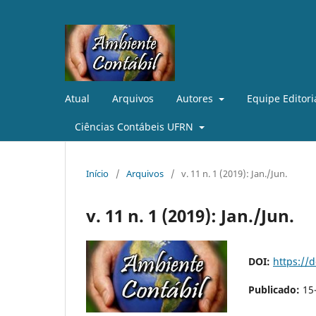
Atual
Arquivos
Autores
Equipe Editori
Ciências Contábeis UFRN
Início
/
Arquivos
/
v. 11 n. 1 (2019): Jan./Jun.
v. 11 n. 1 (2019): Jan./Jun.
DOI:
https://
Publicado:
15