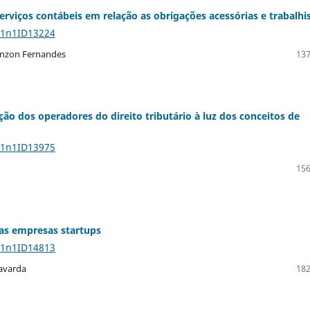
rviços contábeis em relação as obrigações acessórias e trabalhi
11n1ID13224
Venzon Fernandes
137
pção dos operadores do direito tributário à luz dos conceitos de
11n1ID13975
156
as empresas startups
11n1ID14813
Lavarda
182