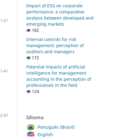
Impact of ESG on corporate
performance: a comparative
analysis between developed and
1-21
emerging markets
182
Internal controls for risk
management: perception of
auditors and managers
172
Potential impacts of artificial
21-41
intelligence for management
accounting in the perception of
professionals in the field
124
42-57
Idioma
Português (Brasil)
English