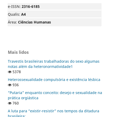
e-ISSN:
2316-6185
Qualis:
A4
Área:
Ciências Humanas
Mais lidos
Travestis brasileiras trabalhadoras do sexo algumas
notas além da heteronormatividade1
5378
Heterossexualidade compulsória e existência lésbica
936
“Putaria" enquanto conceito: desejo e sexualidade na
prática orgiástica
760
A luta para “existir-resistir” nos tempos da ditadura
brasileira: