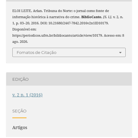
ELOI LEITE, Arlan. Tribuna do Norte: o jornal como fonte de
informação histórica à narrativa do crime.
BiblioCanto
,
[S. l.]
, v. 2, n.
1, p. 03–20, 2016. DOI: 10.21680/2447-7842.2016v2n1ID10179.
Disponível em:
https://periodicos.ufrn.br/bibliocanto/article/view/10179. Acesso em: 8
ago. 2026.
Fomatos de Citação
EDIÇÃO
v. 2 n. 1 (2016)
SEÇÃO
Artigos