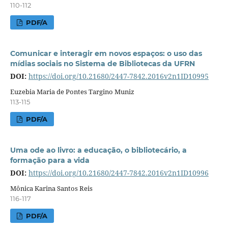
110-112
PDF/A
Comunicar e interagir em novos espaços: o uso das
mídias sociais no Sistema de Bibliotecas da UFRN
DOI:
https://doi.org/10.21680/2447-7842.2016v2n1ID10995
Euzebia Maria de Pontes Targino Muniz
113-115
PDF/A
Uma ode ao livro: a educação, o bibliotecário, a
formação para a vida
DOI:
https://doi.org/10.21680/2447-7842.2016v2n1ID10996
Mônica Karina Santos Reis
116-117
PDF/A