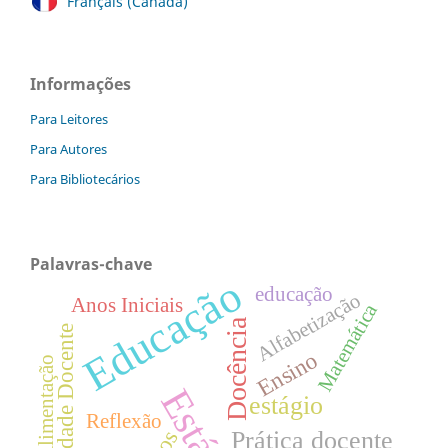
Français (Canada)
Informações
Para Leitores
Para Autores
Para Bibliotecários
Palavras-chave
Educação
educação
Alfabetização
Anos Iniciais
Matemática
Docência
Identidade Docente
Ensino
Alimentação
Estágio
estágio
Reflexão
Prática docente