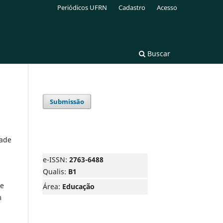
Periódicos UFRN
Cadastro
Acesso
Buscar
Submissão
dade
e-ISSN:
2763-6488
Qualis:
B1
ue
Área:
Educação
m