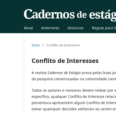
Atual
Anteriores
Anúncios
Regras para 
Início
/
Conflito de Interesses
Conflito de Interesses
A revista
Cadernos de Estágio
preza pelas boas p
da pesquisa consensuadas na comunidade cientí
Todos os autores e revisores devem relatar por 
específico, qualquer Conflito de Interesse rela
porventura apresentem algum Conflito de Inter
tomar quaisquer decisões editoriais ou serem en