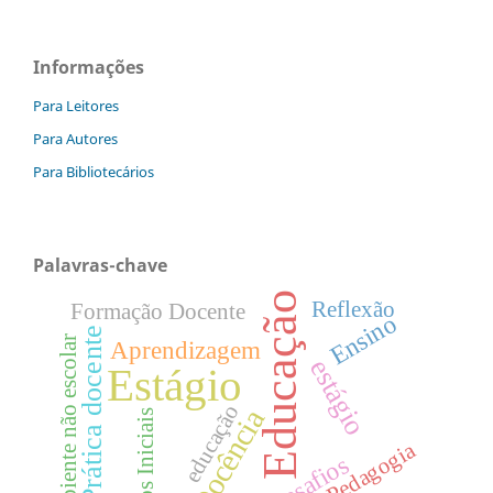
Informações
Para Leitores
Para Autores
Para Bibliotecários
Palavras-chave
Educação
Reflexão
Formação Docente
Ensino
Prática docente
Ambiente não escolar
Aprendizagem
estágio
Estágio
educação
Docência
Anos Iniciais
Pedagogia
Desafios