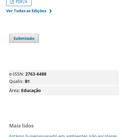
PDF/A
Ver Todas as Edições
Submissão
e-ISSN:
2763-6488
Qualis:
B1
Área:
Educação
Mais lidos
Estágio Supervisionado em ambientes não escolares