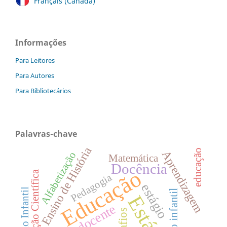
Français (Canada)
Informações
Para Leitores
Para Autores
Para Bibliotecários
Palavras-chave
Ensino de História
educação
Aprendizagem
Alfabetização
Matemática
Docência
Educação
Divulgação Científica
Pedagogia
estágio
Educação Infantil
Estágio