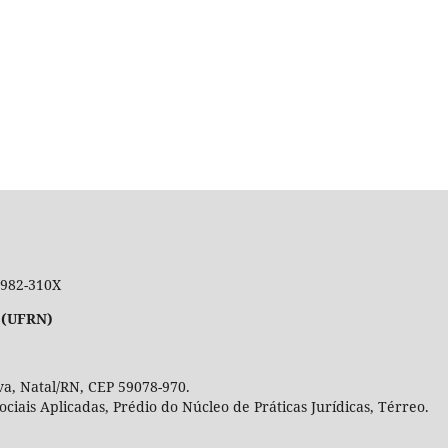
 1982-310X
 (UFRN)
a, Natal/RN, CEP 59078-970.
Sociais Aplicadas, Prédio do Núcleo de Práticas Jurídicas, Térre