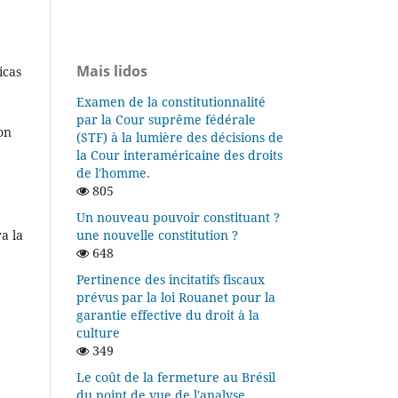
Mais lidos
icas
Examen de la constitutionnalité
par la Cour suprême fédérale
on
(STF) à la lumière des décisions de
la Cour interaméricaine des droits
de l'homme.
805
Un nouveau pouvoir constituant ?
une nouvelle constitution ?
a la
648
Pertinence des incitatifs fiscaux
prévus par la loi Rouanet pour la
garantie effective du droit à la
culture
349
Le coût de la fermeture au Brésil
du point de vue de l'analyse