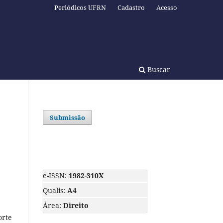
Periódicos UFRN
Cadastro
Acesso
Buscar
Submissão
e-ISSN:
1982-310X
Qualis:
A4
Área:
Direito
orte