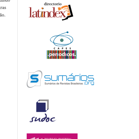
luindo
tras
ão.