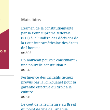
Mais lidos
Examen de la constitutionnalité
par la Cour suprême fédérale
(STF) à la lumière des décisions de
la Cour interaméricaine des droits
de l'homme.
805
Un nouveau pouvoir constituant ?
une nouvelle constitution ?
648
Pertinence des incitatifs fiscaux
prévus par la loi Rouanet pour la
garantie effective du droit à la
culture
349
Le coût de la fermeture au Brésil
du point de vue de l'analyse