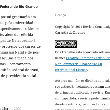
Federal do Rio Grande
Licença
, possui graduação em
mbas pela Universidade
Copyright (c) 2014 Revista Constitui
espectivamente). Mestre
Garantia de Direitos
e, além da referida
ipal de Natal cedido à
 professor dos cursos de
ninassau Natal e de pós-
Este trabalho está licenciado sob um
esquisas e trabalhos
licença
Creative Commons Attributi
emas: licenciamento
NonCommercial-ShareAlike 4.0
tuição Federal de 1988,
International License
.
 de previdência social.
Autores mantêm os direitos autorais
seu artigo. Entretanto, repassam dir
de primeira publicação à revista. Em
contrapartida, a revista pode transfe
direitos autorais, permitindo uso do
 Claret, 2002.