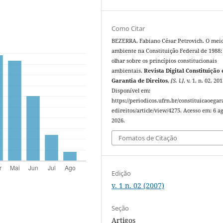
Como Citar
BEZERRA, Fabiano César Petrovich. O mei
ambiente na Constituição Federal de 1988
olhar sobre os princípios constitucionais
ambientais.
Revista Digital Constituição 
Garantia de Direitos
,
[S. l.]
, v. 1, n. 02, 201
Disponível em:
https://periodicos.ufrn.br/constituicaoegar
edireitos/article/view/4275. Acesso em: 6 ag
2026.
Fomatos de Citação
Edição
v. 1 n. 02 (2007)
Seção
Artigos