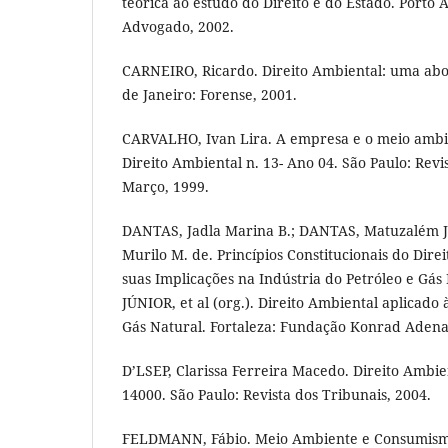
teórica ao estudo do Direito e do Estado. Porto 
Advogado, 2002.
CARNEIRO, Ricardo. Direito Ambiental: uma ab
de Janeiro: Forense, 2001.
CARVALHO, Ivan Lira. A empresa e o meio ambie
Direito Ambiental n. 13- Ano 04. São Paulo: Revis
Março, 1999.
DANTAS, Jadla Marina B.; DANTAS, Matuzalém J
Murilo M. de. Princípios Constitucionais do Direi
suas Implicações na Indústria do Petróleo e Gás
JÚNIOR, et al (org.). Direito Ambiental aplicado 
Gás Natural. Fortaleza: Fundação Konrad Adena
D’LSEP, Clarissa Ferreira Macedo. Direito Ambie
14000. São Paulo: Revista dos Tribunais, 2004.
FELDMANN, Fábio. Meio Ambiente e Consumismo