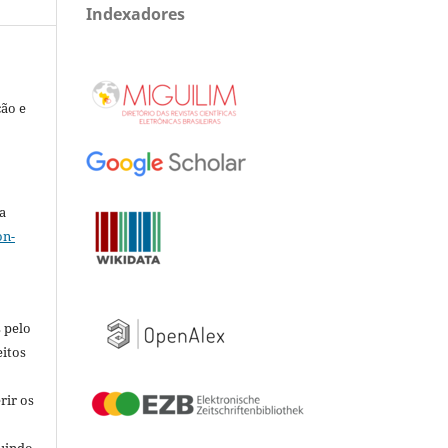
Indexadores
ção e
a
on-
 pelo
eitos
rir os