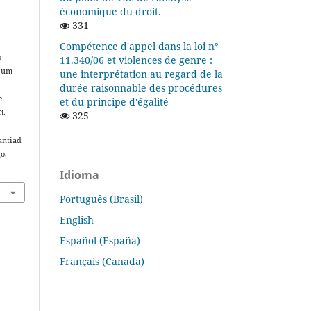
économique du droit.
331
Compétence d'appel dans la loi n°
o
11.340/06 et violences de genre :
: um
une interprétation au regard de la
durée raisonnable des procédures
e
et du principe d'égalité
3.
325
antiad
o.
Idioma
Português (Brasil)
English
Español (España)
Français (Canada)