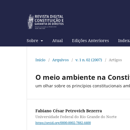
Sobre
Atual
Edições Anteriores
Index
Início
/
Arquivos
/
v. 1 n. 02 (2007)
/
Artigos
O meio ambiente na Constit
um olhar sobre os princípios constitucionais am
Fabiano César Petrovich Bezerra
Universidade Federal do Rio Grande do Norte
https://orcid.org/0000-0002-7882-4400