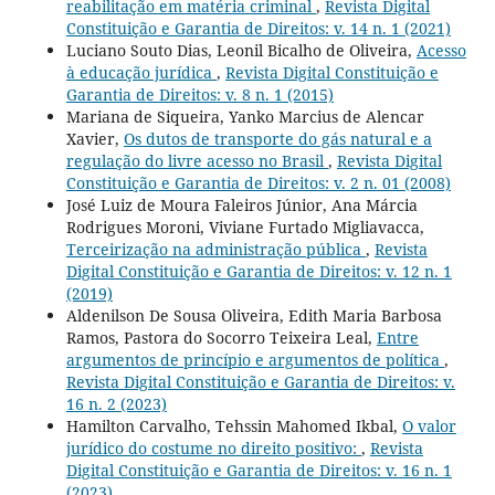
reabilitação em matéria criminal
,
Revista Digital
Constituição e Garantia de Direitos: v. 14 n. 1 (2021)
Luciano Souto Dias, Leonil Bicalho de Oliveira,
Acesso
à educação jurídica
,
Revista Digital Constituição e
Garantia de Direitos: v. 8 n. 1 (2015)
Mariana de Siqueira, Yanko Marcius de Alencar
Xavier,
Os dutos de transporte do gás natural e a
regulação do livre acesso no Brasil
,
Revista Digital
Constituição e Garantia de Direitos: v. 2 n. 01 (2008)
José Luiz de Moura Faleiros Júnior, Ana Márcia
Rodrigues Moroni, Viviane Furtado Migliavacca,
Terceirização na administração pública
,
Revista
Digital Constituição e Garantia de Direitos: v. 12 n. 1
(2019)
Aldenilson De Sousa Oliveira, Edith Maria Barbosa
Ramos, Pastora do Socorro Teixeira Leal,
Entre
argumentos de princípio e argumentos de política
,
Revista Digital Constituição e Garantia de Direitos: v.
16 n. 2 (2023)
Hamilton Carvalho, Tehssin Mahomed Ikbal,
O valor
jurídico do costume no direito positivo:
,
Revista
Digital Constituição e Garantia de Direitos: v. 16 n. 1
(2023)