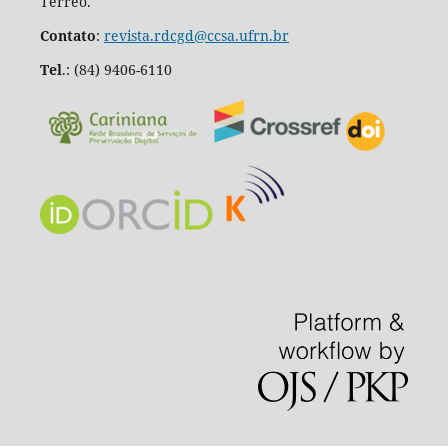
Térreo.
Contato
:
revista.rdcgd@ccsa.ufrn.br
Tel
.:
(84) 9406-6110