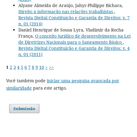
Alyane Almeida de Araújo, Jahyr-Philippe Bichara,
Direito à informação nas relações trabalhistas
,
Revista Digital Constituição e Garantia de Direitos: v. 7
n. 01 (2014)
Daniel Henrique de Sousa Lyra, Vladimir da Rocha
França,
O conceito jurídico de desenvolvimento na Lei
de Diretrizes Nacionais para o Saneamento Básico
,
Revista Digital Constituição e Garantia de Direitos: v. 4
n. 01 (2011)
1
2
3
4
5
6
7
8
9
10
>
>>
Você também pode
iniciar uma pesquisa avançada por
similaridade
para este artigo.
Submissão