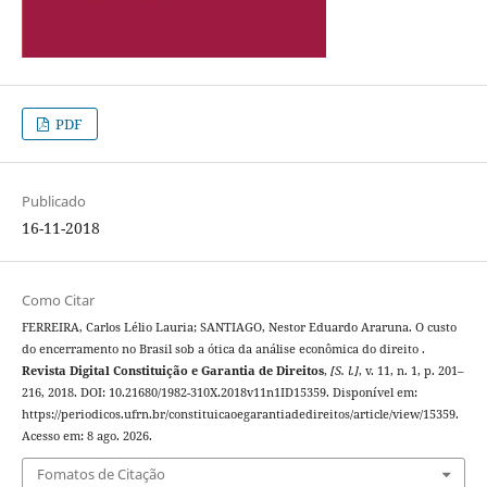
PDF
Publicado
16-11-2018
Como Citar
FERREIRA, Carlos Lélio Lauria; SANTIAGO, Nestor Eduardo Araruna. O custo
do encerramento no Brasil sob a ótica da análise econômica do direito .
Revista Digital Constituição e Garantia de Direitos
,
[S. l.]
, v. 11, n. 1, p. 201–
216, 2018. DOI: 10.21680/1982-310X.2018v11n1ID15359. Disponível em:
https://periodicos.ufrn.br/constituicaoegarantiadedireitos/article/view/15359.
Acesso em: 8 ago. 2026.
Fomatos de Citação