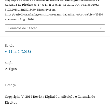
Garantia de Direitos
,
[S. l.]
, v. 11, n. 2, p. 21–42, 2019. DOI: 10.21680/1982-
310X.2018v11n2ID15460. Disponível em:
https://periodicos.ufrn.br/constituicaoegarantiadedireitos/article/view/15460.
Acesso em: 8 ago. 2026.
Fomatos de Citação
Edição
v. 11 n. 2 (2018)
Seção
Artigos
Licença
Copyright (c) 2019 Revista Digital Constituição e Garantia de
Direitos