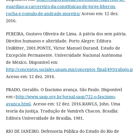
guardiao-a-carcereiro-da-constituicao-de-jorge-bheron-
rocha-e-romulo-de-andrade-moreira/
Acesso em: 12 dez.
2016.
PEREIRA, Gustavo Oliveira de Lima. A pátria dos sem pátria.
Direitos humanos e alteridade. Porto Alegre: Editora
UniRitter, 2001.PONTE, Víctor Manuel Durand. Estado de
Excepción Permanente. Universidade Nacional Autônoma
de México. Disponível em:
http://conceptos.sociales.unam.mx/conceptos_final/491trabajo.p
Acesso em: 12 dez. 2016.
PRADO, Geraldo. O fascismo avança. São Paulo. Disponível
em:<
http://www.sasp.org.br/jornal-sasp/722-o-fascismo-
avanca.html
. Acesso em: 12 dez. 2016.RAWLS, John. Uma
teoria da justiça. Tradução de Vamireh Chacon. Brasília:
Editora Universidade de Brasília, 1981.
RIO DE JANEIRO. Defensoria Pública do Estado do Rio de