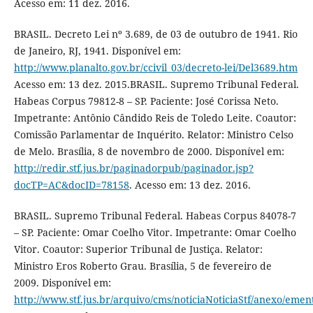
Acesso em: 11 dez. 2016.
BRASIL. Decreto Lei nº 3.689, de 03 de outubro de 1941. Rio
de Janeiro, RJ, 1941. Disponível em:
http://www.planalto.gov.br/ccivil_03/decreto-lei/Del3689.htm
Acesso em: 13 dez. 2015.BRASIL. Supremo Tribunal Federal.
Habeas Corpus 79812-8 – SP. Paciente: José Corissa Neto.
Impetrante: Antônio Cândido Reis de Toledo Leite. Coautor:
Comissão Parlamentar de Inquérito. Relator: Ministro Celso
de Melo. Brasília, 8 de novembro de 2000. Disponível em:
http://redir.stf.jus.br/paginadorpub/paginador.jsp?
docTP=AC&docID=78158
. Acesso em: 13 dez. 2016.
BRASIL. Supremo Tribunal Federal. Habeas Corpus 84078-7
– SP. Paciente: Omar Coelho Vitor. Impetrante: Omar Coelho
Vitor. Coautor: Superior Tribunal de Justiça. Relator:
Ministro Eros Roberto Grau. Brasília, 5 de fevereiro de
2009. Disponível em:
http://www.stf.jus.br/arquivo/cms/noticiaNoticiaStf/anexo/eme