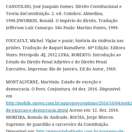
CANOTILHO, José Joaquim Gomes. Direito Constitucional e
Teoria daConstituição. 2. ed. Coimbra: Almedina,
1998.DWORKIN, Ronald. O império do direito. Tradução
Jefferson Luiz Camargo. São Paulo: Martins Fontes, 1999.
FOUCAULT, Michel. Vigiar e punir; história da violência nas
prisões. Tradução de Raquel Ramalhete. 40ª Edição. Editora
Vozes: Petrópolis -RJ, 2012.LYRA, ROBERTO. Introdução ao
Estudo do Direito Penal Adjetivo e do Direito Penal
Executivo, Imprensa: Rio de Janeiro, Ed.do Autor, 1969.
MONT'ALVERNE, Martônio. Estado de exceção e
democracia. O Povo. Conjuntura. 04 dez. 2016. Disponível
em
http://mobile.opovo.com.br/app/opovo/opiniao/2016/10/04/notic
de-excecao-e-democracia.shtml
Acesso em: 12. dez. 2016.
MOREIRA, Romulo de Andrade, ROCHA, Jorge Bheron.
Supremo: de guardião a carcereiro da Constituição.
Disponível em:
http://emporiododireito.com.br/supremo-de-