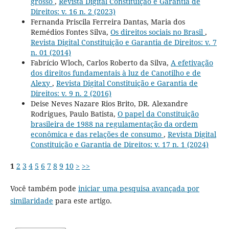
grosso
,
Revista Digital Constituição e Garantia de
Direitos: v. 16 n. 2 (2023)
Fernanda Priscila Ferreira Dantas, Maria dos
Remédios Fontes Silva,
Os direitos sociais no Brasil
,
Revista Digital Constituição e Garantia de Direitos: v. 7
n. 01 (2014)
Fabrício Wloch, Carlos Roberto da Silva,
A efetivação
dos direitos fundamentais à luz de Canotilho e de
Alexy
,
Revista Digital Constituição e Garantia de
Direitos: v. 9 n. 2 (2016)
Deise Neves Nazare Rios Brito, DR. Alexandre
Rodrigues, Paulo Batista,
O papel da Constituição
brasileira de 1988 na regulamentação da ordem
econômica e das relações de consumo
,
Revista Digital
Constituição e Garantia de Direitos: v. 17 n. 1 (2024)
1
2
3
4
5
6
7
8
9
10
>
>>
Você também pode
iniciar uma pesquisa avançada por
similaridade
para este artigo.