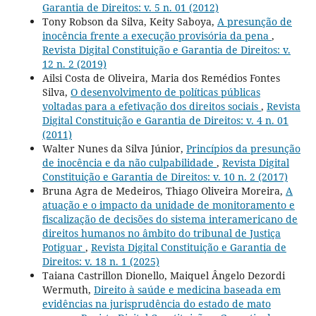
Garantia de Direitos: v. 5 n. 01 (2012)
Tony Robson da Silva, Keity Saboya,
A presunção de
inocência frente a execução provisória da pena
,
Revista Digital Constituição e Garantia de Direitos: v.
12 n. 2 (2019)
Ailsi Costa de Oliveira, Maria dos Remédios Fontes
Silva,
O desenvolvimento de políticas públicas
voltadas para a efetivação dos direitos sociais
,
Revista
Digital Constituição e Garantia de Direitos: v. 4 n. 01
(2011)
Walter Nunes da Silva Júnior,
Princípios da presunção
de inocência e da não culpabilidade
,
Revista Digital
Constituição e Garantia de Direitos: v. 10 n. 2 (2017)
Bruna Agra de Medeiros, Thiago Oliveira Moreira,
A
atuação e o impacto da unidade de monitoramento e
fiscalização de decisões do sistema interamericano de
direitos humanos no âmbito do tribunal de Justiça
Potiguar
,
Revista Digital Constituição e Garantia de
Direitos: v. 18 n. 1 (2025)
Taiana Castrillon Dionello, Maiquel Ângelo Dezordi
Wermuth,
Direito à saúde e medicina baseada em
evidências na jurisprudência do estado de mato