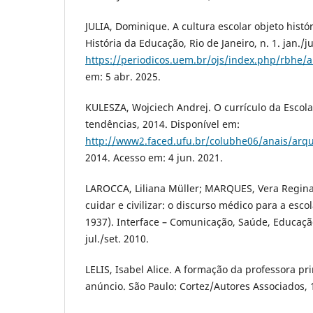
JULIA, Dominique. A cultura escolar objeto histór
História da Educação, Rio de Janeiro, n. 1. jan./
https://periodicos.uem.br/ojs/index.php/rbhe/a
em: 5 abr. 2025.
KULESZA, Wojciech Andrej. O currículo da Escola 
tendências, 2014. Disponível em:
http://www2.faced.ufu.br/colubhe06/anais/arq
2014. Acesso em: 4 jun. 2021.
LAROCCA, Liliana Müller; MARQUES, Vera Regina 
cuidar e civilizar: o discurso médico para a esc
1937). Interface – Comunicação, Saúde, Educação.
jul./set. 2010.
LELIS, Isabel Alice. A formação da professora pr
anúncio. São Paulo: Cortez/Autores Associados, 