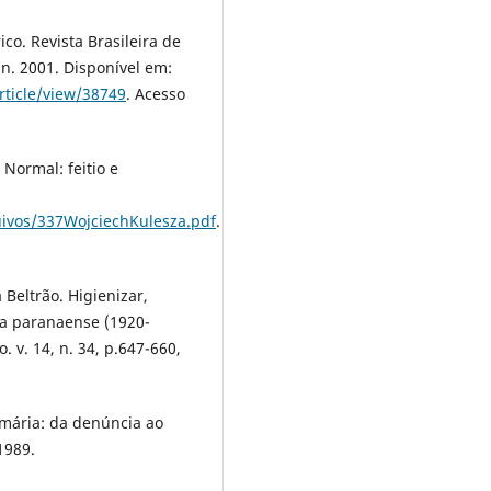
ico. Revista Brasileira de
jun. 2001. Disponível em:
rticle/view/38749
. Acesso
Normal: feitio e
uivos/337WojciechKulesza.pdf
.
Beltrão. Higienizar,
ola paranaense (1920-
 v. 14, n. 34, p.647-660,
imária: da denúncia ao
1989.