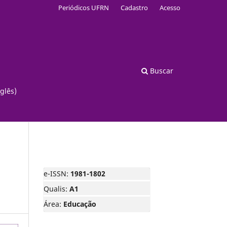
Periódicos UFRN
Cadastro
Acesso
Buscar
glês)
e-ISSN:
1981-1802
Qualis:
A1
Área:
Educação