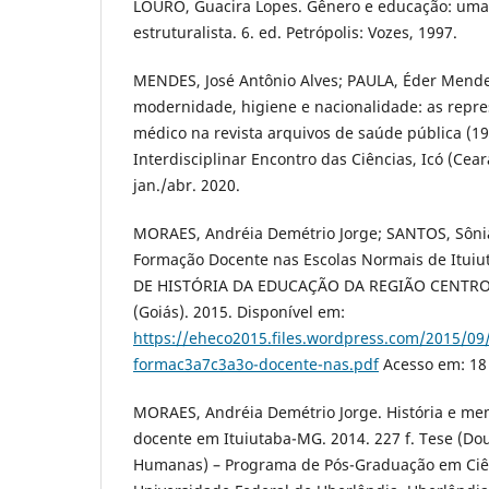
LOURO, Guacira Lopes. Gênero e educação: uma 
estruturalista. 6. ed. Petrópolis: Vozes, 1997.
MENDES, José Antônio Alves; PAULA, Éder Mende
modernidade, higiene e nacionalidade: as repre
médico na revista arquivos de saúde pública (19
Interdisciplinar Encontro das Ciências, Icó (Ceará)
jan./abr. 2020.
MORAES, Andréia Demétrio Jorge; SANTOS, Sônia
Formação Docente nas Escolas Normais de Itui
DE HISTÓRIA DA EDUCAÇÃO DA REGIÃO CENTRO-OE
(Goiás). 2015. Disponível em:
https://eheco2015.files.wordpress.com/2015/09
formac3a7c3a3o-docente-nas.pdf
Acesso em: 18
MORAES, Andréia Demétrio Jorge. História e me
docente em Ituiutaba-MG. 2014. 227 f. Tese (Do
Humanas) – Programa de Pós-Graduação em Ci