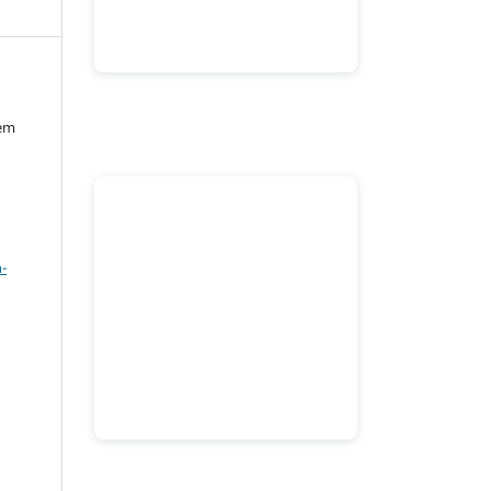
 em
a
-