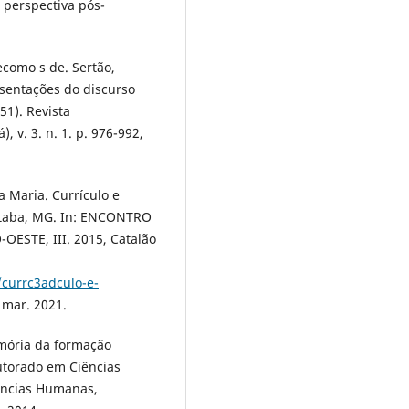
perspectiva pós-
como s de. Sertão,
sentações do discurso
51). Revista
, v. 3. n. 1. p. 976-992,
 Maria. Currículo e
utaba, MG. In: ENCONTRO
STE, III. 2015, Catalão
/currc3adculo-e-
 mar. 2021.
mória da formação
utorado em Ciências
ências Humanas,