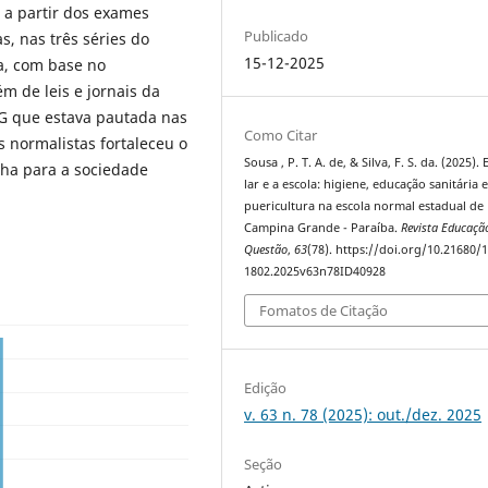
 a partir dos exames
Publicado
s, nas três séries do
15-12-2025
a, com base no
ém de leis e jornais da
CG que estava pautada nas
Como Citar
s normalistas fortaleceu o
Sousa , P. T. A. de, & Silva, F. S. da. (2025).
lha para a sociedade
lar e a escola: higiene, educação sanitária 
puericultura na escola normal estadual de
Campina Grande - Paraíba.
Revista Educaç
Questão
,
63
(78). https://doi.org/10.21680/
1802.2025v63n78ID40928
Fomatos de Citação
Edição
v. 63 n. 78 (2025): out./dez. 2025
Seção