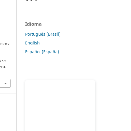
Idioma
Português (Brasil)
English
 Entre o
e
Español (España)
ão Em
1981-