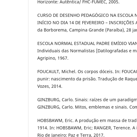
Horizonte: Autêntica/ FHC-FUMEC, 2005.
CURSO DE DESENHO PEDAGÓGICO NA ESCOLA 
INÍCIO NO DIA 14 DE FEVEREIRO – INSCRIÇÕES A
da Borborema, Campina Grande (Paraíba), 28 jan.
ESCOLA NORMAL ESTADUAL PADRE EMÍDIO VIANA
Individuais das Normalistas [Datilografadas e m
Agripino, 1967.
FOUCAULT, Michel. Os corpos dóceis. In: FOUCAU
punir: nascimento da prisão. Tradução de Raque
Vozes, 2014.
GINZBURG, Carlo. Sinais: raízes de um paradigma
GINZBURG, Carlo. Mitos, emblemas e sinais. Com
HOBSBAWM, Eric. A produção em massa de tradi
1914. In: HOBSBAWM, Eric; RANGER, Terence. A 
Rio de Janeiro: Paz e Terra, 2017.