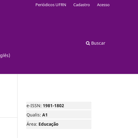
Periódicos UFRN
Cadastro
Acesso
Buscar
glês)
e-ISSN:
1981-1802
Qualis:
A1
Área:
Educação