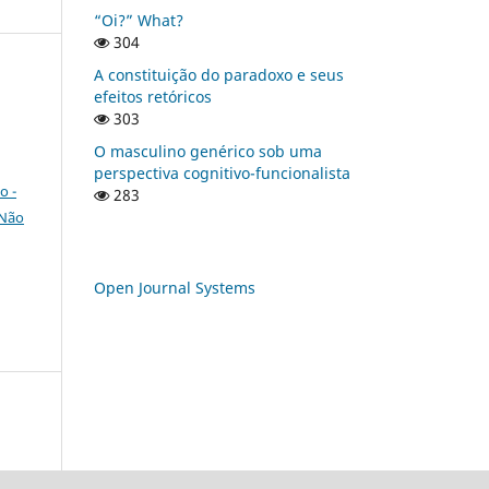
“Oi?” What?
304
A constituição do paradoxo e seus
efeitos retóricos
303
O masculino genérico sob uma
perspectiva cognitivo-funcionalista
o -
283
 Não
Open Journal Systems