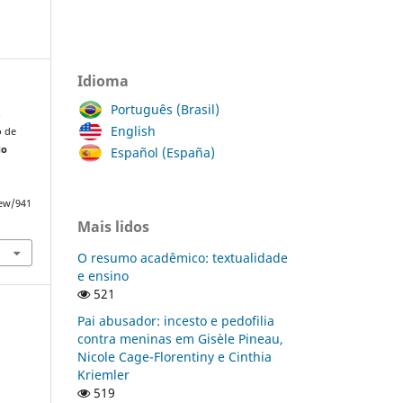
Idioma
Português (Brasil)
.
English
o de
do
Español (España)
iew/941
Mais lidos
O resumo acadêmico: textualidade
e ensino
521
Pai abusador: incesto e pedofilia
contra meninas em Gisèle Pineau,
Nicole Cage-Florentiny e Cinthia
Kriemler
519