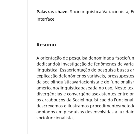
Palavras-chave:
Sociolinguística Variacionista, 
interface.
Resumo
A orientação de pesquisa denominada “sociofun
dedicandoà investigação de fenômenos de vari
linguística. Essaorientação de pesquisa busca art
explicação defenômenos variáveis, pressupostos
da sociolinguísticavariacionista e do funcionalis
americano/linguísticabaseada no uso. Neste text
divergências e convergênciasexistentes entre p
os arcabouços da Sociolinguísticae do Funcional
descrevemos e ilustramos procedimentosmetod
adotados em pesquisas desenvolvidas à luz dain
sociofuncionalista.