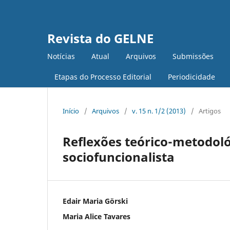
Revista do GELNE
Notícias
Atual
Arquivos
Submissões
Etapas do Processo Editorial
Periodicidade
Início
/
Arquivos
/
v. 15 n. 1/2 (2013)
/
Artigos
Reflexões teórico-metodoló
sociofuncionalista
Edair Maria Görski
Maria Alice Tavares