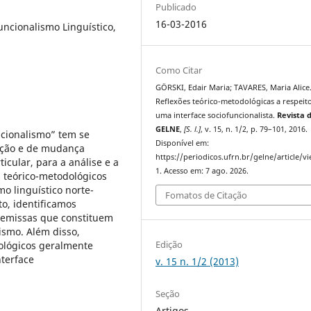
Publicado
16-03-2016
Funcionalismo Linguístico,
Como Citar
GÖRSKI, Edair Maria; TAVARES, Maria Alice
Reflexões teórico-metodológicas a respeit
uma interface sociofuncionalista.
Revista 
GELNE
,
[S. l.]
, v. 15, n. 1/2, p. 79–101, 2016.
cionalismo” tem se
Disponível em:
ação e de mudança
https://periodicos.ufrn.br/gelne/article/v
icular, para a análise e a
1. Acesso em: 7 ago. 2026.
 teórico-metodológicos
mo linguístico norte-
Fomatos de Citação
o, identificamos
remissas que constituem
ismo. Além disso,
Edição
ológicos geralmente
terface
v. 15 n. 1/2 (2013)
Seção
Artigos