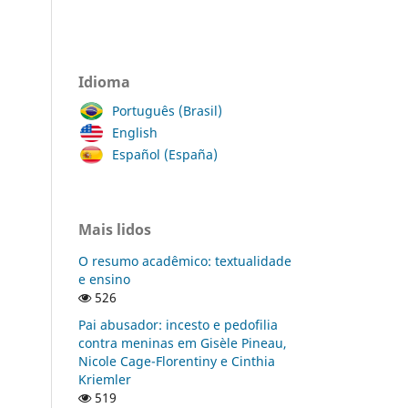
Idioma
Português (Brasil)
English
Español (España)
Mais lidos
O resumo acadêmico: textualidade
e ensino
526
Pai abusador: incesto e pedofilia
contra meninas em Gisèle Pineau,
Nicole Cage-Florentiny e Cinthia
Kriemler
519