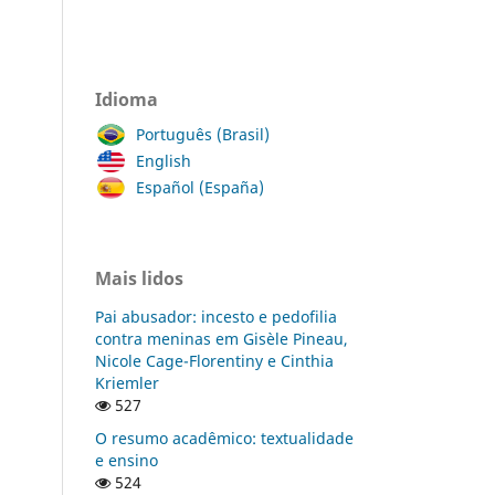
Idioma
Português (Brasil)
English
Español (España)
Mais lidos
Pai abusador: incesto e pedofilia
contra meninas em Gisèle Pineau,
Nicole Cage-Florentiny e Cinthia
Kriemler
527
O resumo acadêmico: textualidade
e ensino
524