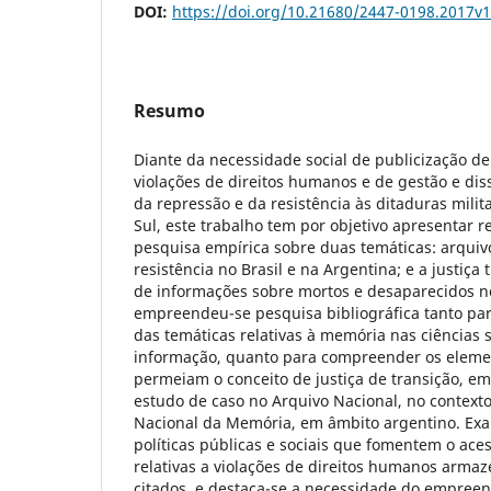
DOI:
https://doi.org/10.21680/2447-0198.2017v
Resumo
Diante da necessidade social de publicização de
violações de direitos humanos e de gestão e d
da repressão e da resistência às ditaduras mili
Sul, este trabalho tem por objetivo apresentar 
pesquisa empírica sobre duas temáticas: arquiv
resistência no Brasil e na Argentina; e a justiça 
de informações sobre mortos e desaparecidos no 
empreendeu-se pesquisa bibliográfica tanto para
das temáticas relativas à memória nas ciências s
informação, quanto para compreender os elem
permeiam o conceito de justiça de transição,
estudo de caso no Arquivo Nacional, no contexto 
Nacional da Memória, em âmbito argentino. Exa
políticas públicas e sociais que fomentem o ace
relativas a violações de direitos humanos arma
citados, e destaca-se a necessidade do empree