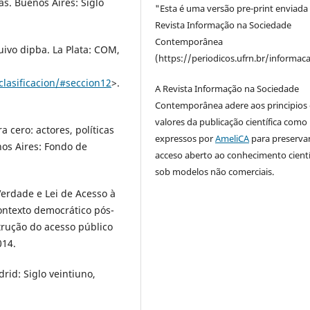
ás. Buenos Aires: Siglo
"Esta é uma versão pre-print enviada
Revista Informação na Sociedade
Contemporânea
o dipba. La Plata: COM,
(https://periodicos.ufrn.br/informac
lasificacion/#seccion12
>.
A Revista Informação na Sociedade
Contemporânea adere aos principios 
valores da publicação científica como
 cero: actores, políticas
expressos por
AmeliCA
para preserva
nos Aires: Fondo de
acceso aberto ao conhecimento cientí
sob modelos não comerciais.
erdade e Lei de Acesso à
ontexto democrático pós-
trução do acesso público
014.
rid: Siglo veintiuno,