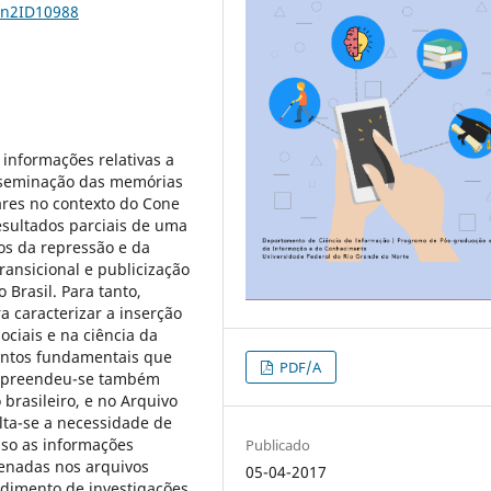
1n2ID10988
 informações relativas a
isseminação das memórias
tares no contexto do Cone
resultados parciais de uma
os da repressão e da
transicional e publicização
Brasil. Para tanto,
 caracterizar a inserção
ociais e na ciência da
entos fundamentais que
PDF/A
 empreendeu-se também
brasileiro, e no Arquivo
lta-se a necessidade de
sso as informações
Publicado
zenadas nos arquivos
05-04-2017
ndimento de investigações