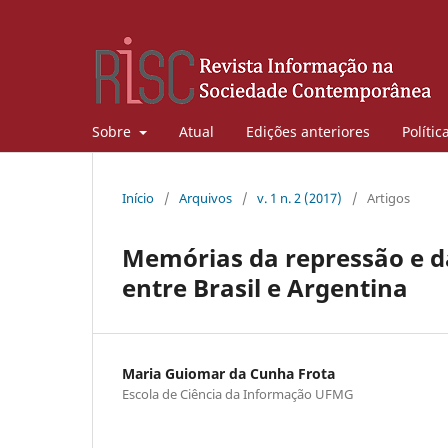
Sobre
Atual
Edições anteriores
Polític
Início
/
Arquivos
/
v. 1 n. 2 (2017)
/
Artigos
Memórias da repressão e d
entre Brasil e Argentina
Maria Guiomar da Cunha Frota
Escola de Ciência da Informação UFMG