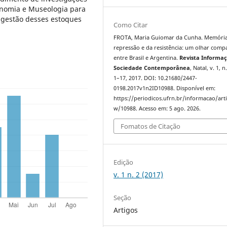
conomia e Museologia para
 gestão desses estoques
Como Citar
FROTA, Maria Guiomar da Cunha. Memória
repressão e da resistência: um olhar com
entre Brasil e Argentina.
Revista Informa
Sociedade Contemporânea
, Natal, v. 1, n.
1–17, 2017. DOI: 10.21680/2447-
0198.2017v1n2ID10988. Disponível em:
https://periodicos.ufrn.br/informacao/arti
w/10988. Acesso em: 5 ago. 2026.
Fomatos de Citação
Edição
v. 1 n. 2 (2017)
Seção
Artigos