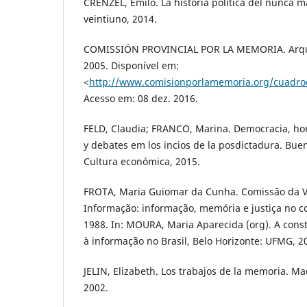
CRENZEL, Emílo. La historia política del nunca m
veintiuno, 2014.
COMISSIÓN PROVINCIAL POR LA MEMORIA. Arquiv
2005. Disponível em:
<
http://www.comisionporlamemoria.org/cuadroc
Acesso em: 08 dez. 2016.
FELD, Claudia; FRANCO, Marina. Democracia, hora
y debates em los incios de la posdictadura. Bue
Cultura económica, 2015.
FROTA, Maria Guiomar da Cunha. Comissão da V
Informação: informação, memória e justiça no c
1988. In: MOURA, Maria Aparecida (org). A cons
à informação no Brasil, Belo Horizonte: UFMG, 2
JELIN, Elizabeth. Los trabajos de la memoria. Mad
2002.