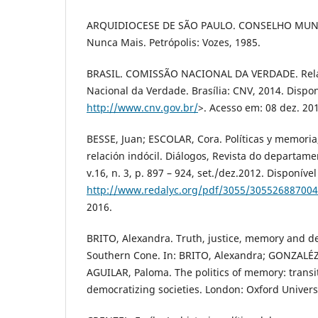
ARQUIDIOCESE DE SÃO PAULO. CONSELHO MUNDI
Nunca Mais. Petrópolis: Vozes, 1985.
BRASIL. COMISSÃO NACIONAL DA VERDADE. Rela
Nacional da Verdade. Brasília: CNV, 2014. Dispo
http://www.cnv.gov.br/
>. Acesso em: 08 dez. 20
BESSE, Juan; ESCOLAR, Cora. Políticas y memori
relación indócil. Diálogos, Revista do departame
v.16, n. 3, p. 897 – 924, set./dez.2012. Disponíve
http://www.redalyc.org/pdf/3055/305526887004
2016.
BRITO, Alexandra. Truth, justice, memory and de
Southern Cone. In: BRITO, Alexandra; GONZAL
AGUILAR, Paloma. The politics of memory: transit
democratizing societies. London: Oxford Universi