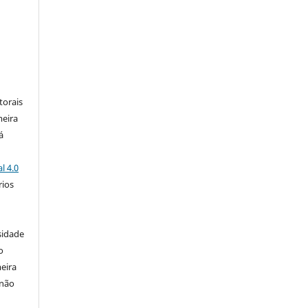
:
torais
meira
á
l 4.0
rios
s
sidade
o
eira
 não