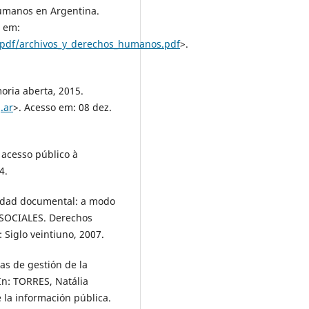
umanos en Argentina.
l em:
/pdf/archivos_y_derechos_humanos.pdf
>.
ria aberta, 2015.
.ar
>. Acesso em: 08 dez.
acesso público à
4.
lidad documental: a modo
SOCIALES. Derechos
Siglo veintiuno, 2007.
as de gestión de la
In: TORRES, Natália
e la información pública.