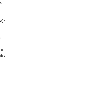
 à
ao)"
e
r o
fico