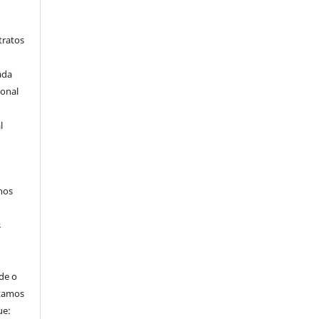
tratos
ada
ional
l
hos
s
de o
itamos
ue: