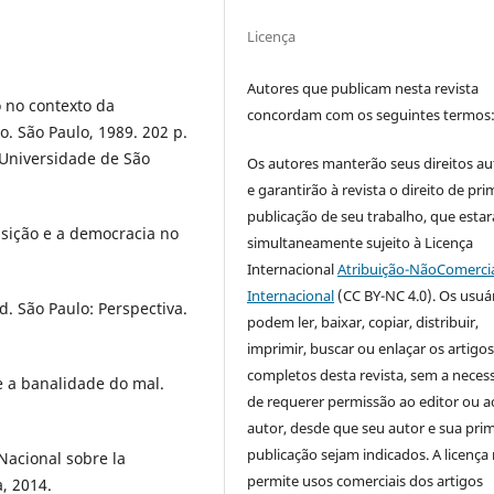
Licença
Autores que publicam nesta revista
 no contexto da
concordam com os seguintes termos
. São Paulo, 1989. 202 p.
Universidade de São
Os autores manterão seus direitos au
e garantirão à revista o direito de pri
publicação de seu trabalho, que estar
nsição e a democracia no
simultaneamente sujeito à Licença
Internacional
Atribuição-NãoComercia
Internacional
(CC BY-NC 4.0). Os usuá
d. São Paulo: Perspectiva.
podem ler, baixar, copiar, distribuir,
imprimir, buscar ou enlaçar os artigo
completos desta revista, sem a neces
e a banalidade do mal.
de requerer permissão ao editor ou a
autor, desde que seu autor e sua prim
publicação sejam indicados. A licença
acional sobre la
permite usos comerciais dos artigos
, 2014.