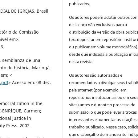
publicados.
AL DE IGREJAS. Brasil
Os autores podem adotar outros con
de licença não exclusivos para a
tório da Comissão
distribuição da versão da obra public
nível em:<
(ex: depositar em repositório instituc
16.
ou publicar em volume monográfico)
desde que indicada a publicação inicia
a, semblanza de una
nesta revista.
nto de história, Maringá,
l em: <
Os autores são autorizados e
.pdf
> Acesso em: 08 dez.
recomendados a divulgar seus trabal
pela Internet (por exemplo, em
repositórios institucionais ou em seu
mocratization in the
sites) antes e durante o processo de
ÉZ-ENRÍQUE, Carmen;
submissão, o que pode levar a trocas
ional justice in
interessantes e aumentar as citações 
ty Press. 2002.
trabalho publicado. Nesse caso, solic
que o cabeçalho do manuscrito indiq