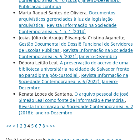
Contemporânea: v. 10 (2026): Janeiro-Dezembro:
Publicação continua
Marta Raquel Santos de Oliviera,
Documentos
arquivísticos gerenciados à luz da legislação
arquivística
,
Revista Informação na Sociedade
Contemporânea: v. 1 n. 1 (2014)
Josias Júlio de Araujo, Elisangela Cristina Aganette,
Gestão Documental do Dossiê Funcional de Servidores
de Escolas Públicas
,
Revista Informação na Sociedade
Contemporânea: v. 5 (2021): Janeiro-Dezembro
Débora Leitão Leal,
A preservação do acervo de uma
biblioteca universitária na cidade de Salvador frente
ao paradigma pós-custodial
,
Revista Informação na
Sociedade Contemporânea: v. 6 (2022): Janeiro-
Dezembro
Renata Lopes de Santana,
O arquivo pessoal de José
Simeão Leal como fonte de informação e memória
,
Revista Informação na Sociedade Contemporânea: v. 2
(2018): Janeiro-Dezembro
<<
<
1
2
3
4
5
6
7
8
>
>>
Você também pode
iniciar uma pesquisa avançada por