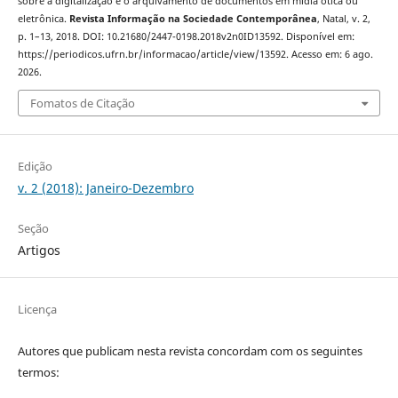
sobre a digitalização e o arquivamento de documentos em mídia ótica ou
eletrônica.
Revista Informação na Sociedade Contemporânea
, Natal, v. 2,
p. 1–13, 2018. DOI: 10.21680/2447-0198.2018v2n0ID13592. Disponível em:
https://periodicos.ufrn.br/informacao/article/view/13592. Acesso em: 6 ago.
2026.
Fomatos de Citação
Edição
v. 2 (2018): Janeiro-Dezembro
Seção
Artigos
Licença
Autores que publicam nesta revista concordam com os seguintes
termos: