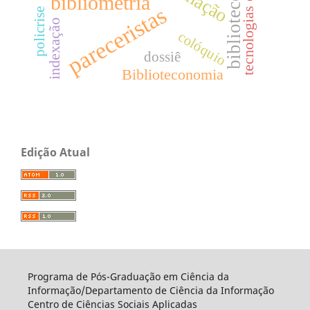
biblioteconomia
tecnologias digitais
bibliometria
pareceristas
policrise
indexação
colóquio
dossiê
Biblioteconomia
Edição Atual
Programa de Pós-Graduação em Ciência da
Informação/Departamento de Ciência da Informação
Centro de Ciências Sociais Aplicadas