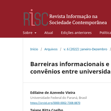
Sobre
Atual
Edições anteriores
Polític
Início
/
Arquivos
/
v. 6 (2022): Janeiro-Dezembro
Barreiras informacionais e
convênios entre universid
Edilaine de Azevedo Vieira
Universidade Federal do Paraná, Brasil
https://orcid.org/0000-0002-7308-8870
Taiane Ritta Coelho