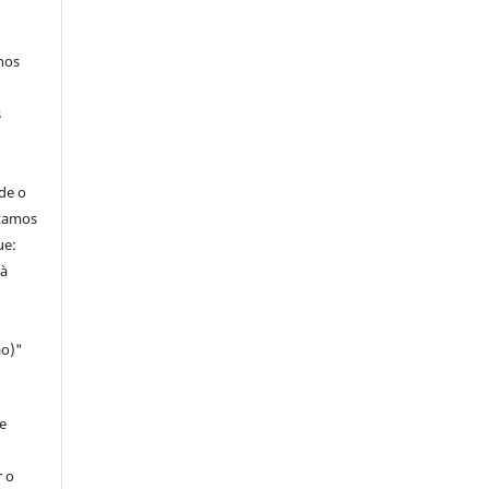
hos
s
de o
itamos
ue:
 à
ao)"
e
r o