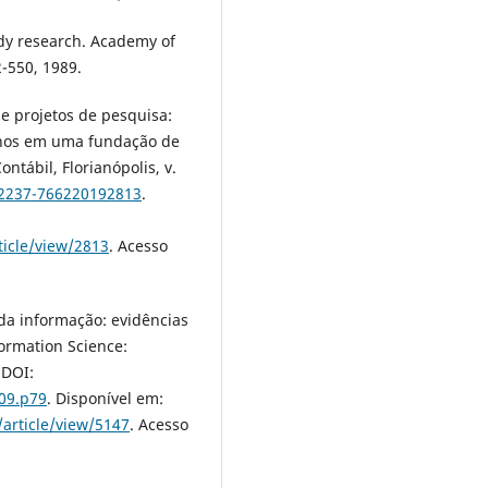
dy research. Academy of
-550, 1989.
de projetos de pesquisa:
ernos em uma fundação de
ntábil, Florianópolis, v.
/2237-766220192813
.
ticle/view/2813
. Acesso
 da informação: evidências
formation Science:
. DOI:
.09.p79
. Disponível em:
/article/view/5147
. Acesso