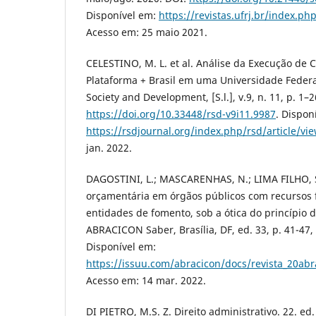
Disponível em:
https://revistas.ufrj.br/index.ph
Acesso em: 25 maio 2021.
CELESTINO, M. L. et al. Análise da Execução de
Plataforma + Brasil em uma Universidade Federa
Society and Development, [S.l.], v.9, n. 11, p. 1–
https://doi.org/10.33448/rsd-v9i11.9987
. Dispon
https://rsdjournal.org/index.php/rsd/article/vi
jan. 2022.
DAGOSTINI, L.; MASCARENHAS, N.; LIMA FILHO, 
orçamentária em órgãos públicos com recursos 
entidades de fomento, sob a ótica do princípio 
ABRACICON Saber, Brasília, DF, ed. 33, p. 41-47, 
Disponível em:
https://issuu.com/abracicon/docs/revista_20ab
Acesso em: 14 mar. 2022.
DI PIETRO, M.S. Z. Direito administrativo. 22. ed.