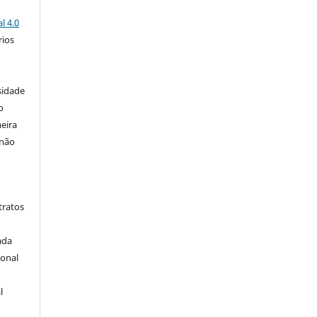
l 4.0
rios
s
sidade
o
eira
 não
tratos
ada
ional
l