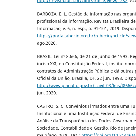
http://revista.ibict.br/ciinf/article/view/1282
. Ac
BARBOZA, E. L. Gestão da informação nas organi
profissional da informação. Revista Brasileira 
Informação, v. 6, n. esp., p. 91-101, 2019. Dispon
https://portal.abecin.org.br/rebecin/article/vie
ago.2020.
BRASIL. Lei nº 8.666, de 21 de junho de 1993. Re
inciso XXI, da Constituição Federal, institui norm
contratos da Administração Pública e dá outras 
Oficial da União, Brasília, DF, 22 jun. 1993. Disp
http://www.planalto.gov.br/ccivil_03/leis/l8666
jun. 2020.
CASTRO, S. C. Convênios Firmados entre uma F
Institucional e uma Instituição Federal de Ensi
Análise da Transparência dos Dados Governamen
Sociedade, Contabilidade e Gestão, Rio de Janeiro
maio/ago. 2020. DOI:
https://doi.org/10.21446/s