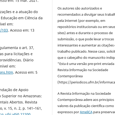
esso em: 15 mar. 2021.
Os autores são autorizados e
zações e a atuação do
recomendados a divulgar seus trabal
de Educação em Ciência da
pela Internet (por exemplo, em
ível em:
repositórios institucionais ou em seu
w/103
. Acesso em: 13
sites) antes e durante o processo de
submissão, o que pode levar a trocas
interessantes e aumentar as citações 
gulamenta o art. 37,
trabalho publicado. Nesse caso, solic
as para licitações e
que o cabeçalho do manuscrito indiq
providências. Diário
"Esta é uma versão pre-print enviada
onível em:
Revista Informação na Sociedade
cons.htm
. Acesso em: 5
Contemporânea
(https://periodicos.ufrn.br/informac
undação de Apoio
A Revista Informação na Sociedade
no Superior no Amazonas:
Contemporânea adere aos principios 
tais Abertos. Revista
valores da publicação científica como
, v. 15, n. 2, p. 141–161,
expressos por
AmeliCA
para preserva
cg_ufrj.v0i0.22200
.