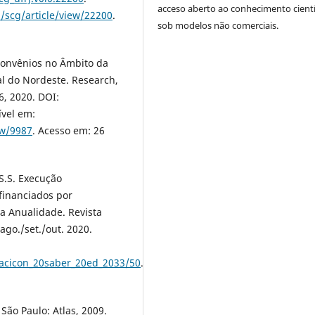
acceso aberto ao conhecimento cientí
p/scg/article/view/22200
.
sob modelos não comerciais.
 Convênios no Âmbito da
l do Nordeste. Research,
26, 2020. DOI:
ível em:
ew/9987
. Acesso em: 26
S.S. Execução
financiados por
da Anualidade. Revista
ago./set./out. 2020.
racicon_20saber_20ed_2033/50
.
 São Paulo: Atlas, 2009.