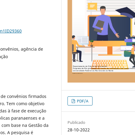
6n1ID29360
convênios, agência de
ação
 de convênios firmados
PDF/A
ro. Tem como objetivo
adas à fase de execução
licas paranaenses e a
Publicado
, com base na Gestão da
28-10-2022
os. A pesquisa é