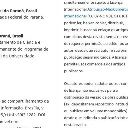
simultaneamente sujeito à Licença
Internacional
Atribuição-NãoComercia
l do Paraná, Brasil
Internacional
(CC BY-NC 4.0). Os usuá
ade Federal do Paraná,
podem ler, baixar, copiar, distribuir,
imprimir, buscar ou enlaçar os artigo
raná, Brasil
completos desta revista, sem a neces
tamento de Ciência e
de requerer permissão ao editor ou a
rmanente do Programa de
autor, desde que seu autor e sua prim
) da Universidade
publicação sejam indicados. A licença
permite usos comerciais dos artigos
publicados.
Os autores podem adotar outros con
de licença não exclusivos para a
distribuição da versão da obra public
as ao compartilhamento da
(ex: depositar em repositório instituc
Informação, Brasília, v.
ou publicar em volume monográfico)
5/ci.inf.v39i2.1282. DOI:
desde que indicada a publicação inicia
onível em:
nesta revista.