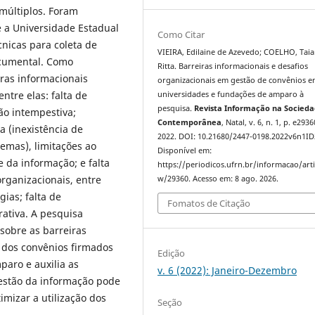
 múltiplos. Foram
e a Universidade Estadual
Como Citar
nicas para coleta de
VIEIRA, Edilaine de Azevedo; COELHO, Tai
ocumental. Como
Ritta. Barreiras informacionais e desafios
iras informacionais
organizacionais em gestão de convênios e
ntre elas: falta de
universidades e fundações de amparo à
pesquisa.
Revista Informação na Socied
o intempestiva;
Contemporânea
, Natal, v. 6, n. 1, p. e2936
a (inexistência de
2022. DOI: 10.21680/2447-0198.2022v6n1ID
temas), limitações ao
Disponível em:
 da informação; e falta
https://periodicos.ufrn.br/informacao/arti
organizacionais, entre
w/29360. Acesso em: 8 ago. 2026.
gias; falta de
Fomatos de Citação
rativa. A pesquisa
obre as barreiras
 dos convênios firmados
Edição
paro e auxilia as
v. 6 (2022): Janeiro-Dezembro
estão da informação pode
imizar a utilização dos
Seção