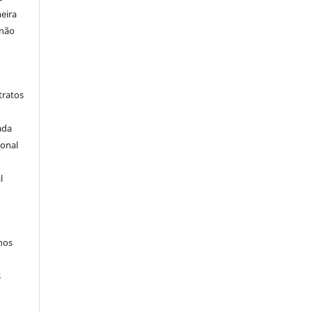
eira
 não
tratos
ada
ional
l
hos
s