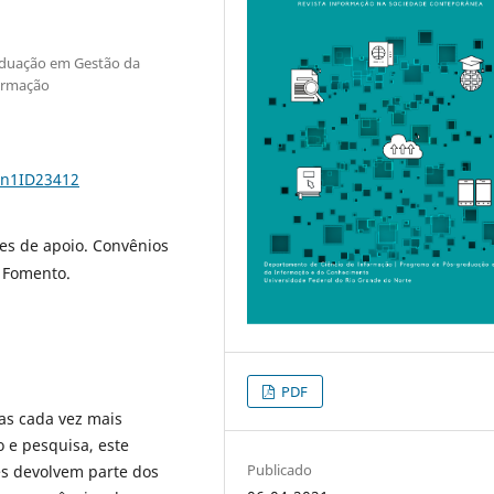
aduação em Gestão da
formação
5n1ID23412
es de apoio. Convênios
e Fomento.
PDF
as cada vez mais
 e pesquisa, este
Publicado
es devolvem parte dos