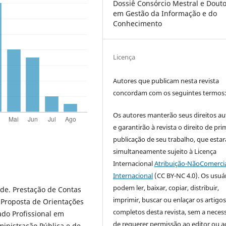
Dossiê Consórcio Mestral e Douto
em Gestão da Informação e do
Conhecimento
Licença
Autores que publicam nesta revista
concordam com os seguintes termos
Os autores manterão seus direitos au
e garantirão à revista o direito de pri
publicação de seu trabalho, que estar
simultaneamente sujeito à Licença
Internacional
Atribuição-NãoComercia
Internacional
(CC BY-NC 4.0). Os usuá
podem ler, baixar, copiar, distribuir,
de. Prestação de Contas
imprimir, buscar ou enlaçar os artigo
Proposta de Orientações
completos desta revista, sem a neces
ado Profissional em
de requerer permissão ao editor ou a
ministração Pública e de