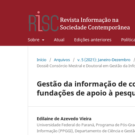
Sobre
Atual
Edições anteriores
Polític
Início
/
Arquivos
/
v. 5 (2021): Janeiro-Dezembro
Dossiê Consórcio Mestral e Doutoral em Gestão da I
Gestão da informação de c
fundações de apoio à pesq
Edilaine de Azevedo Vieira
Universidade Federal do Paraná, Programa de Pós-Gr
Informação (PPGGI), Departamento de Ciência e Gestã