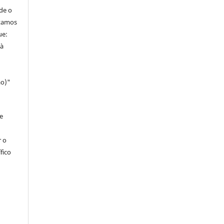
de o
itamos
ue:
 à
ao)"
e
r o
fico