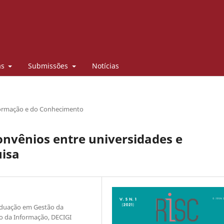
as
Submissões
Notícias
/
nformação e do Conhecimento
onvênios entre universidades e
uisa
aduação em Gestão da
o da Informação, DECIGI