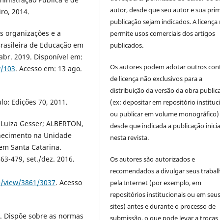
autor, desde que seu autor e sua prim
ro, 2014.
publicação sejam indicados. A licença
s organizações e a
permite usos comerciais dos artigos
Brasileira de Educação em
publicados.
 abr. 2019. Disponível em:
Os autores podem adotar outros con
w/103
. Acesso em: 13 ago.
de licença não exclusivos para a
distribuição da versão da obra public
o: Edições 70, 2011.
(ex: depositar em repositório instituc
ou publicar em volume monográfico)
Luiza Gesser; ALBERTON,
desde que indicada a publicação inicia
nhecimento na Unidade
nesta revista.
 em Santa Catarina.
463-479, set./dez. 2016.
Os autores são autorizados e
recomendados a divulgar seus trabal
le/view/3861/3037
. Acesso
pela Internet (por exemplo, em
repositórios institucionais ou em seu
sites) antes e durante o processo de
7. Dispõe sobre as normas
submissão, o que pode levar a trocas