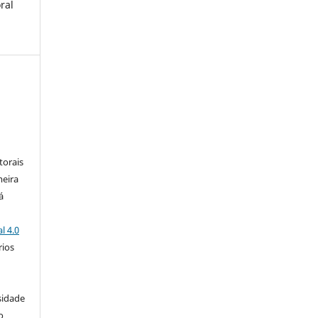
ral
:
torais
meira
á
l 4.0
rios
s
sidade
o