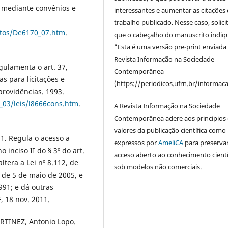
o mediante convênios e
interessantes e aumentar as citações 
trabalho publicado. Nesse caso, solic
etos/De6170_07.htm
.
que o cabeçalho do manuscrito indiq
"Esta é uma versão pre-print enviada
Revista Informação na Sociedade
gulamenta o art. 37,
Contemporânea
as para licitações e
(https://periodicos.ufrn.br/informac
providências. 1993.
l_03/leis/l8666cons.htm
.
A Revista Informação na Sociedade
Contemporânea adere aos principios 
valores da publicação científica como
1. Regula o acesso a
expressos por
AmeliCA
para preserva
o inciso II do § 3º do art.
acceso aberto ao conhecimento cientí
altera a Lei nº 8.112, de
sob modelos não comerciais.
 de 5 de maio de 2005, e
1991; e dá outras
F, 18 nov. 2011.
RTINEZ, Antonio Lopo.