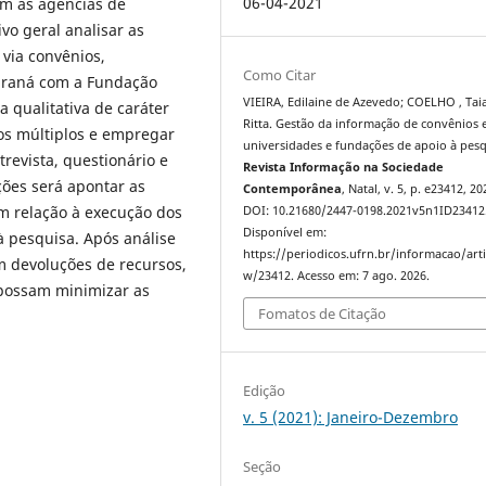
06-04-2021
om as agências de
vo geral analisar as
via convênios,
Como Citar
Paraná com a Fundação
VIEIRA, Edilaine de Azevedo; COELHO , Tai
 qualitativa de caráter
Ritta. Gestão da informação de convênios 
sos múltiplos e empregar
universidades e fundações de apoio à pesq
trevista, questionário e
Revista Informação na Sociedade
ções será apontar as
Contemporânea
, Natal, v. 5, p. e23412, 20
m relação à execução dos
DOI: 10.21680/2447-0198.2021v5n1ID23412
Disponível em:
 pesquisa. Após análise
https://periodicos.ufrn.br/informacao/arti
m devoluções de recursos,
w/23412. Acesso em: 7 ago. 2026.
 possam minimizar as
Fomatos de Citação
Edição
v. 5 (2021): Janeiro-Dezembro
Seção