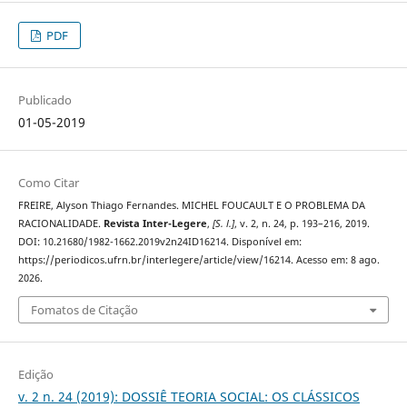
PDF
Publicado
01-05-2019
Como Citar
FREIRE, Alyson Thiago Fernandes. MICHEL FOUCAULT E O PROBLEMA DA
RACIONALIDADE.
Revista Inter-Legere
,
[S. l.]
, v. 2, n. 24, p. 193–216, 2019.
DOI: 10.21680/1982-1662.2019v2n24ID16214. Disponível em:
https://periodicos.ufrn.br/interlegere/article/view/16214. Acesso em: 8 ago.
2026.
Fomatos de Citação
Edição
v. 2 n. 24 (2019): DOSSIÊ TEORIA SOCIAL: OS CLÁSSICOS