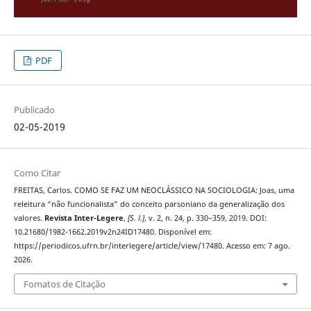
PDF
Publicado
02-05-2019
Como Citar
FREITAS, Carlos. COMO SE FAZ UM NEOCLÁSSICO NA SOCIOLOGIA: Joas, uma
releitura “não funcionalista” do conceito parsoniano da generalização dos
valores.
Revista Inter-Legere
,
[S. l.]
, v. 2, n. 24, p. 330–359, 2019. DOI:
10.21680/1982-1662.2019v2n24ID17480. Disponível em:
https://periodicos.ufrn.br/interlegere/article/view/17480. Acesso em: 7 ago.
2026.
Fomatos de Citação