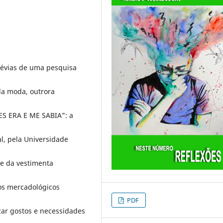
révias de uma pesquisa
a moda, outrora
ES ERA E ME SABIA”: a
al, pela Universidade
de da vestimenta
os mercadológicos
PDF
zar gostos e necessidades