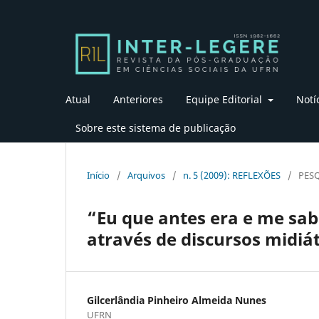
Atual
Anteriores
Equipe Editorial
Notí
Sobre este sistema de publicação
Início
/
Arquivos
/
n. 5 (2009): REFLEXÕES
/
PES
“Eu que antes era e me sab
através de discursos midiá
Gilcerlândia Pinheiro Almeida Nunes
UFRN