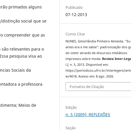
serão primados alguns
Publicado
07-12-2013
distinção social que se
Como Citar
do compreender que as
NUNES, Gilcerlândia Pinheiro Almeida. “Eu
antes era e me sabia”: padronização dos g
são relevantes para o
do vestir através de discursos midiáticos
Essa pesquisa visa ao
impressos sobre moda.
Revista Inter-Leg
l.]
, n. 5, 2013. Disponível em:
cias Sociais da
https://periodicos.ufrn.br/interlegere/arti
w/4618. Acesso em: 8 ago. 2026.
entadora a professora
Fomatos de Citação
stimenta; Meios de
Edição
n. 5 (2009): REFLEXÕES
Seção