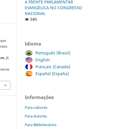
A FRENTE PARLAMENTAR
EVANGÉLICA NO CONGRESSO
NACIONAL
340
 que
Idioma
ostos
Português (Brasil)
ere
,
[S.
English
Français (Canada)
cle/vie
Español (España)
Informações
Para Leitores
Para Autores
Para Bibliotecários