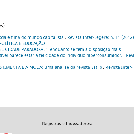
s)
da é filha do mundo capitalista
,
Revista Inter-Legere: n. 11 (2012)
POLÍTICA E EDUCAÇÃO
ELICIDADE PARADOXAL”: enquanto se tem à disposição mais
sível parece estar a felicidade do indivíduo hiperconsumidor.
,
Rev
STIMENTA E A MODA: uma análise da revista Estilo
,
Revista Inter-
Registros e Indexadores: