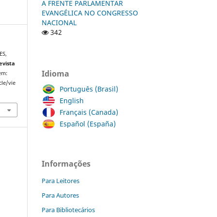
A FRENTE PARLAMENTAR
EVANGÉLICA NO CONGRESSO
NACIONAL
342
ES,
evista
Idioma
 em:
cle/vie
Português (Brasil)
English
Français (Canada)
Español (España)
Informações
Para Leitores
Para Autores
Para Bibliotecários