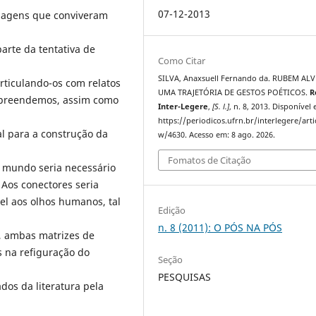
07-12-2013
onagens que conviveram
parte da tentativa de
Como Citar
SILVA, Anaxsuell Fernando da. RUBEM ALV
articulando-os com relatos
UMA TRAJETÓRIA DE GESTOS POÉTICOS.
R
ompreendemos, assim como
Inter-Legere
,
[S. l.]
, n. 8, 2013. Disponível
https://periodicos.ufrn.br/interlegere/arti
l para a construção da
w/4630. Acesso em: 8 ago. 2026.
Fomatos de Citação
o mundo seria necessário
 Aos conectores seria
el aos olhos humanos, tal
Edição
n. 8 (2011): O PÓS NA PÓS
ão, ambas matrizes de
 na refiguração do
Seção
PESQUISAS
dos da literatura pela