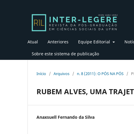
Atual
Anteriores
Equipe Editorial
Notí
Sobre este sistema de publicação
Início
/
Arquivos
/
n. 8 (2011): O PÓS NA PÓS
/
P
RUBEM ALVES, UMA TRAJET
Anaxsuell Fernando da Silva