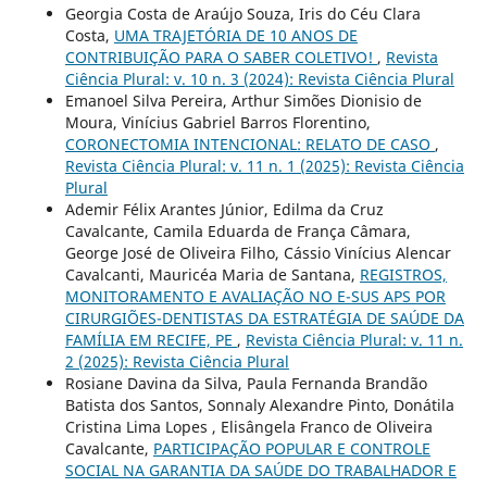
Georgia Costa de Araújo Souza, Iris do Céu Clara
Costa,
UMA TRAJETÓRIA DE 10 ANOS DE
CONTRIBUIÇÃO PARA O SABER COLETIVO!
,
Revista
Ciência Plural: v. 10 n. 3 (2024): Revista Ciência Plural
Emanoel Silva Pereira, Arthur Simões Dionisio de
Moura, Vinícius Gabriel Barros Florentino,
CORONECTOMIA INTENCIONAL: RELATO DE CASO
,
Revista Ciência Plural: v. 11 n. 1 (2025): Revista Ciência
Plural
Ademir Félix Arantes Júnior, Edilma da Cruz
Cavalcante, Camila Eduarda de França Câmara,
George José de Oliveira Filho, Cássio Vinícius Alencar
Cavalcanti, Mauricéa Maria de Santana,
REGISTROS,
MONITORAMENTO E AVALIAÇÃO NO E-SUS APS POR
CIRURGIÕES-DENTISTAS DA ESTRATÉGIA DE SAÚDE DA
FAMÍLIA EM RECIFE, PE
,
Revista Ciência Plural: v. 11 n.
2 (2025): Revista Ciência Plural
Rosiane Davina da Silva, Paula Fernanda Brandão
Batista dos Santos, Sonnaly Alexandre Pinto, Donátila
Cristina Lima Lopes , Elisângela Franco de Oliveira
Cavalcante,
PARTICIPAÇÃO POPULAR E CONTROLE
SOCIAL NA GARANTIA DA SAÚDE DO TRABALHADOR E