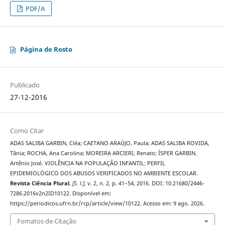
PDF/A
Página de Rosto
Publicado
27-12-2016
Como Citar
ADAS SALIBA GARBIN, Cléa; CAETANO ARAÚJO, Paula; ADAS SALIBA ROVIDA,
Tânia; ROCHA, Ana Carolina; MOREIRA ARCIERI, Renato; ÍSPER GARBIN,
Artênio José. VIOLÊNCIA NA POPULAÇÃO INFANTIL: PERFIL
EPIDEMIOLÓGICO DOS ABUSOS VERIFICADOS NO AMBIENTE ESCOLAR.
Revista Ciência Plural
,
[S. l.]
, v. 2, n. 2, p. 41–54, 2016. DOI: 10.21680/2446-
7286.2016v2n2ID10122. Disponível em:
https://periodicos.ufrn.br/rcp/article/view/10122. Acesso em: 9 ago. 2026.
Fomatos de Citação