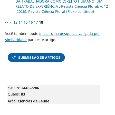
DA TRABALHADORA COMO DIREITO HUMANO: UM
RELATO DE EXPERIÊNCIA
,
Revista Ciência Plural: v. 12
(2026): Revista Ciência Plural (Fluxo contínuo)
<<
<
13
14
15
16
17
18
Você também pode
iniciar uma pesquisa avançada por
similaridade
para este artigo.
e-ISSN:
2446-7286
Qualis:
B3
Área:
Ciências da Saúde