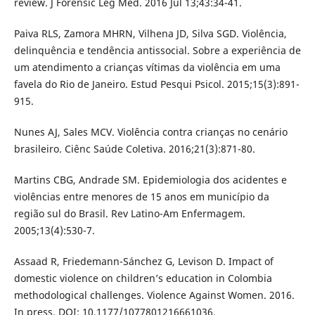
review. J Forensic Leg Med. 2016 Jul 13;43:34-41.
Paiva RLS, Zamora MHRN, Vilhena JD, Silva SGD. Violência,
delinquência e tendência antissocial. Sobre a experiência de
um atendimento a crianças vítimas da violência em uma
favela do Rio de Janeiro. Estud Pesqui Psicol. 2015;15(3):891-
915.
Nunes AJ, Sales MCV. Violência contra crianças no cenário
brasileiro. Ciênc Saúde Coletiva. 2016;21(3):871-80.
Martins CBG, Andrade SM. Epidemiologia dos acidentes e
violências entre menores de 15 anos em município da
região sul do Brasil. Rev Latino-Am Enfermagem.
2005;13(4):530-7.
Assaad R, Friedemann-Sánchez G, Levison D. Impact of
domestic violence on children’s education in Colombia
methodological challenges. Violence Against Women. 2016.
In press. DOI: 10.1177/1077801216661036.