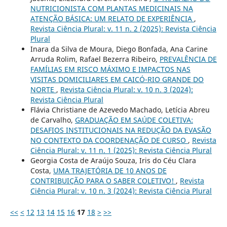
NUTRICIONISTA COM PLANTAS MEDICINAIS NA
ATENÇÃO BÁSICA: UM RELATO DE EXPERIÊNCIA
,
Revista Ciência Plural: v. 11 n. 2 (2025): Revista Ciência
Plural
Inara da Silva de Moura, Diego Bonfada, Ana Carine
Arruda Rolim, Rafael Bezerra Ribeiro,
PREVALÊNCIA DE
FAMÍLIAS EM RISCO MÁXIMO E IMPACTOS NAS
VISITAS DOMICILIARES EM CAICÓ-RIO GRANDE DO
NORTE
,
Revista Ciência Plural: v. 10 n. 3 (2024):
Revista Ciência Plural
Flávia Christiane de Azevedo Machado, Letícia Abreu
de Carvalho,
GRADUAÇÃO EM SAÚDE COLETIVA:
DESAFIOS INSTITUCIONAIS NA REDUÇÃO DA EVASÃO
NO CONTEXTO DA COORDENAÇÃO DE CURSO
,
Revista
Ciência Plural: v. 11 n. 1 (2025): Revista Ciência Plural
Georgia Costa de Araújo Souza, Iris do Céu Clara
Costa,
UMA TRAJETÓRIA DE 10 ANOS DE
CONTRIBUIÇÃO PARA O SABER COLETIVO!
,
Revista
Ciência Plural: v. 10 n. 3 (2024): Revista Ciência Plural
<<
<
12
13
14
15
16
17
18
>
>>