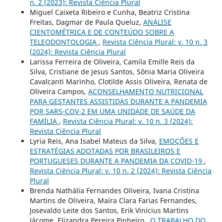
n. 2 (2023): Revista Ciência Plural
Miguel Caixeta Ribeiro e Cunha, Beatriz Cristina
Freitas, Dagmar de Paula Queluz,
ANÁLISE
CIENTOMÉTRICA E DE CONTEÚDO SOBRE A
TELEODONTOLOGIA
,
Revista Ciência Plural: v. 10 n. 3
(2024): Revista Ciência Plural
Larissa Ferreira de Oliveira, Camila Emille Reis da
Silva, Cristiane de Jesus Santos, Sônia Maria Oliveira
Cavalcanti Marinho, Clotilde Assis Oliveira, Renata de
Oliveira Campos,
ACONSELHAMENTO NUTRICIONAL
PARA GESTANTES ASSISTIDAS DURANTE A PANDEMIA
POR SARS-COV-2 EM UMA UNIDADE DE SAÚDE DA
FAMÍLIA
,
Revista Ciência Plural: v. 10 n. 3 (2024):
Revista Ciência Plural
Lyria Reis, Ana Isabel Mateus da Silva,
EMOÇÕES E
ESTRATÉGIAS ADOTADAS POR BRASILEIROS E
PORTUGUESES DURANTE A PANDEMIA DA COVID-19
,
Revista Ciência Plural: v. 10 n. 2 (2024): Revista Ciência
Plural
Brenda Nathália Fernandes Oliveira, Ivana Cristina
Martins de Oliveira, Maíra Clara Farias Fernandes,
Josevaldo Leite dos Santos, Erik Vinícius Martins
Jácome, Elizandra Pereira Pinheiro ,
O TRABALHO DO