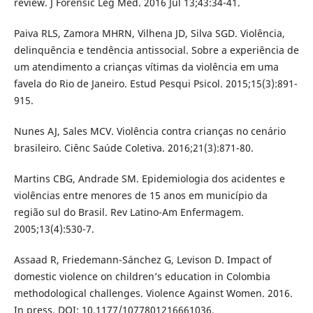
review. J Forensic Leg Med. 2016 Jul 13;43:34-41.
Paiva RLS, Zamora MHRN, Vilhena JD, Silva SGD. Violência,
delinquência e tendência antissocial. Sobre a experiência de
um atendimento a crianças vítimas da violência em uma
favela do Rio de Janeiro. Estud Pesqui Psicol. 2015;15(3):891-
915.
Nunes AJ, Sales MCV. Violência contra crianças no cenário
brasileiro. Ciênc Saúde Coletiva. 2016;21(3):871-80.
Martins CBG, Andrade SM. Epidemiologia dos acidentes e
violências entre menores de 15 anos em município da
região sul do Brasil. Rev Latino-Am Enfermagem.
2005;13(4):530-7.
Assaad R, Friedemann-Sánchez G, Levison D. Impact of
domestic violence on children’s education in Colombia
methodological challenges. Violence Against Women. 2016.
In press. DOI: 10.1177/1077801216661036.