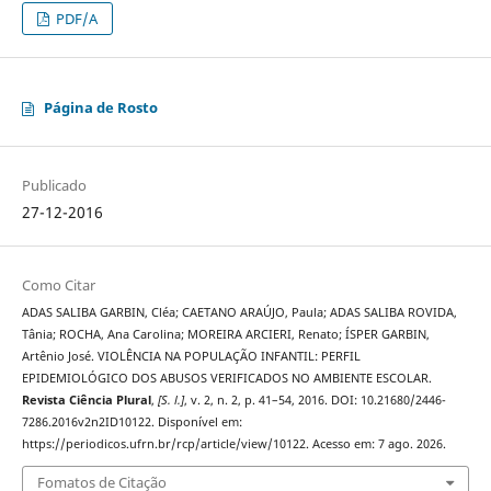
PDF/A
Página de Rosto
Publicado
27-12-2016
Como Citar
ADAS SALIBA GARBIN, Cléa; CAETANO ARAÚJO, Paula; ADAS SALIBA ROVIDA,
Tânia; ROCHA, Ana Carolina; MOREIRA ARCIERI, Renato; ÍSPER GARBIN,
Artênio José. VIOLÊNCIA NA POPULAÇÃO INFANTIL: PERFIL
EPIDEMIOLÓGICO DOS ABUSOS VERIFICADOS NO AMBIENTE ESCOLAR.
Revista Ciência Plural
,
[S. l.]
, v. 2, n. 2, p. 41–54, 2016. DOI: 10.21680/2446-
7286.2016v2n2ID10122. Disponível em:
https://periodicos.ufrn.br/rcp/article/view/10122. Acesso em: 7 ago. 2026.
Fomatos de Citação