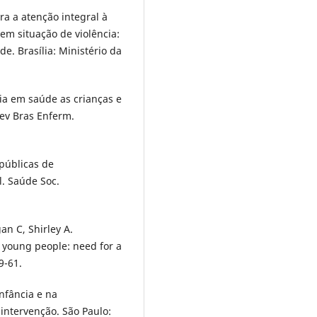
ra a atenção integral à
em situação de violência:
e. Brasília: Ministério da
cia em saúde as crianças e
Rev Bras Enferm.
 públicas de
l. Saúde Soc.
an C, Shirley A.
d young people: need for a
9-61.
infância e na
 intervenção. São Paulo: