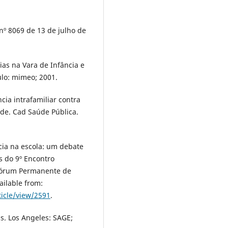
 nº 8069 de 13 de julho de
as na Vara de Infância e
ulo: mimeo; 2001.
ncia intrafamiliar contra
úde. Cad Saúde Pública.
cia na escola: um debate
s do 9º Encontro
 Fórum Permanente de
ailable from:
ticle/view/2591
.
s. Los Angeles: SAGE;