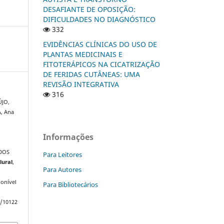
DESAFIANTE DE OPOSIÇÃO:
DIFICULDADES NO DIAGNÓSTICO
332
EVIDÊNCIAS CLÍNICAS DO USO DE
PLANTAS MEDICINAIS E
FITOTERÁPICOS NA CICATRIZAÇÃO
DE FERIDAS CUTÂNEAS: UMA
REVISÃO INTEGRATIVA
316
ÚJO,
, Ana
R
Informações
DOS
Para Leitores
lural
,
Para Autores
onível
Para Bibliotecários
w/10122