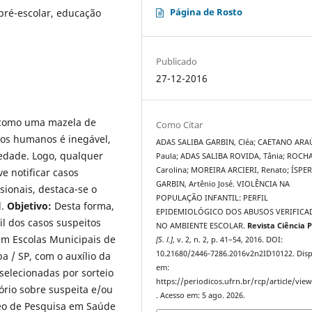
Página de Rosto
 pré-escolar, educação
Publicado
27-12-2016
a como uma mazela de
Como Citar
tos humanos é inegável,
ADAS SALIBA GARBIN, Cléa; CAETANO ARA
edade. Logo, qualquer
Paula; ADAS SALIBA ROVIDA, Tânia; ROCHA
Carolina; MOREIRA ARCIERI, Renato; ÍSPE
e notificar casos
GARBIN, Artênio José. VIOLÊNCIA NA
sionais, destaca-se o
POPULAÇÃO INFANTIL: PERFIL
l.
Objetivo:
Desta forma,
EPIDEMIOLÓGICO DOS ABUSOS VERIFICA
fil dos casos suspeitos
NO AMBIENTE ESCOLAR.
Revista Ciência P
em Escolas Municipais de
[S. l.]
, v. 2, n. 2, p. 41–54, 2016. DOI:
10.21680/2446-7286.2016v2n2ID10122. Disp
 / SP, com o auxílio da
em:
selecionadas por sorteio
https://periodicos.ufrn.br/rcp/article/vie
tório sobre suspeita e/ou
. Acesso em: 5 ago. 2026.
eo de Pesquisa em Saúde