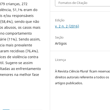
Fomatos de Citação
879 crianças, 272
olência, 51,1% eram do
is e/ou responsáveis
Edição
 (58,4%), sendo que não
v. 2 n. 2 (2016)
os abusos, os casos mais
de no comportamento
Seção
cárie (11%). Sendo assim,
Artigos
ncia mais prevalente
taram recidivas (76,4%).
ices de violência contra
Licença
til. Sugere-se assim
oltadas ao enfrentamento
À Revista
Ciência Plural
ficam reserva
 menores na melhor fase
direitos autorais referente a todos os
artigos publicados.