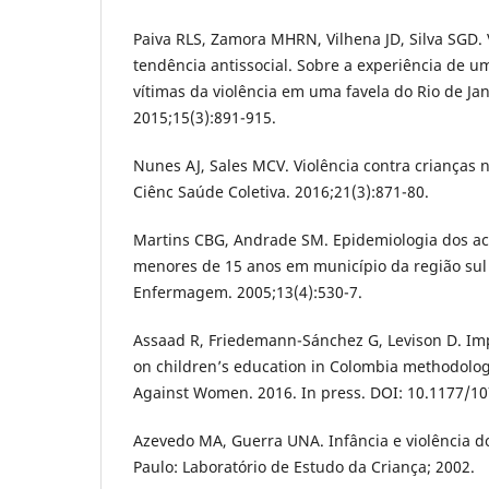
Paiva RLS, Zamora MHRN, Vilhena JD, Silva SGD. 
tendência antissocial. Sobre a experiência de u
vítimas da violência em uma favela do Rio de Jan
2015;15(3):891-915.
Nunes AJ, Sales MCV. Violência contra crianças n
Ciênc Saúde Coletiva. 2016;21(3):871-80.
Martins CBG, Andrade SM. Epidemiologia dos aci
menores de 15 anos em município da região sul 
Enfermagem. 2005;13(4):530-7.
Assaad R, Friedemann-Sánchez G, Levison D. Imp
on children’s education in Colombia methodologi
Against Women. 2016. In press. DOI: 10.1177/1
Azevedo MA, Guerra UNA. Infância e violência d
Paulo: Laboratório de Estudo da Criança; 2002.