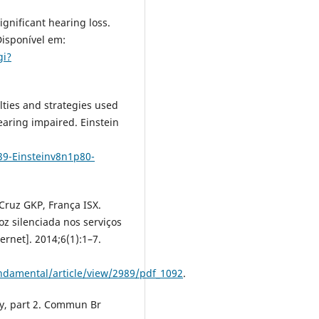
gnificant hearing loss.
Disponível em:
gi?
ties and strategies used
earing impaired. Einstein
339-Einsteinv8n1p80-
Cruz GKP, França ISX.
z silenciada nos serviços
rnet]. 2014;6(1):1–7.
ndamental/article/view/2989/pdf_1092
.
try, part 2. Commun Br