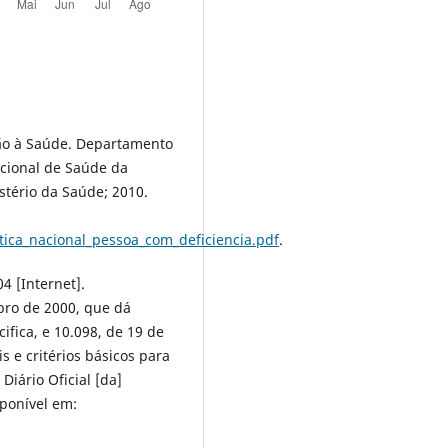
ção à Saúde. Departamento
acional de Saúde da
istério da Saúde; 2010.
tica_nacional_pessoa_com_deficiencia.pdf
.
4 [Internet].
bro de 2000, que dá
fica, e 10.098, de 19 de
 e critérios básicos para
iário Oficial [da]
sponível em: