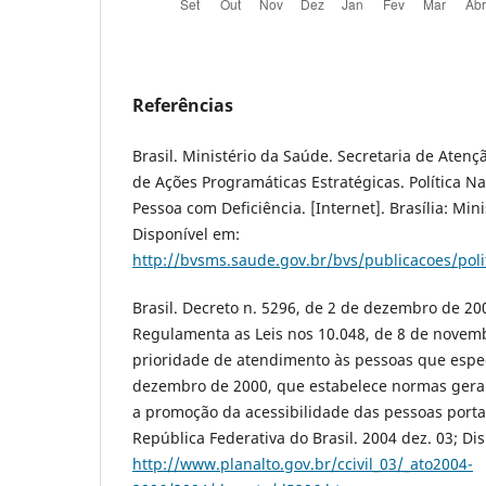
Referências
Brasil. Ministério da Saúde. Secretaria de Aten
de Ações Programáticas Estratégicas. Política N
Pessoa com Deficiência. [Internet]. Brasília: Min
Disponível em:
http://bvsms.saude.gov.br/bvs/publicacoes/poli
Brasil. Decreto n. 5296, de 2 de dezembro de 200
Regulamenta as Leis nos 10.048, de 8 de novem
prioridade de atendimento às pessoas que especi
dezembro de 2000, que estabelece normas gerais
a promoção da acessibilidade das pessoas porta D
República Federativa do Brasil. 2004 dez. 03; Di
http://www.planalto.gov.br/ccivil_03/_ato2004-