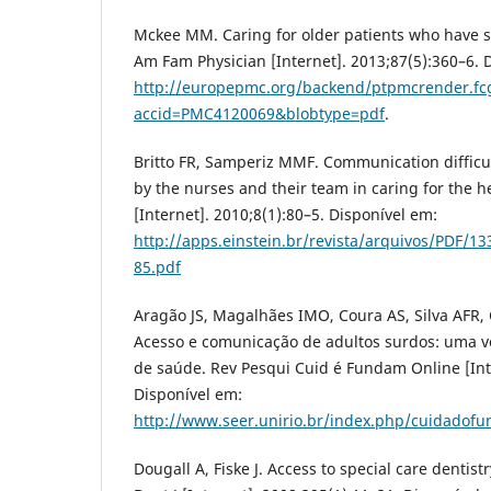
Mckee MM. Caring for older patients who have si
Am Fam Physician [Internet]. 2013;87(5):360–6. 
http://europepmc.org/backend/ptpmcrender.fc
accid=PMC4120069&blobtype=pdf
.
Britto FR, Samperiz MMF. Communication difficul
by the nurses and their team in caring for the h
[Internet]. 2010;8(1):80–5. Disponível em:
http://apps.einstein.br/revista/arquivos/PDF/1
85.pdf
Aragão JS, Magalhães IMO, Coura AS, Silva AFR, 
Acesso e comunicação de adultos surdos: uma vo
de saúde. Rev Pesqui Cuid é Fundam Online [Inte
Disponível em:
http://www.seer.unirio.br/index.php/cuidadofu
Dougall A, Fiske J. Access to special care dentis