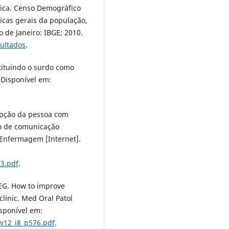
stica. Censo Demográfico
ticas gerais da população,
o de Janeiro: IBGE; 2010.
sultados
.
stituindo o surdo como
. Disponível em:
epção da pessoa com
so de comunicação
Enfermagem [Internet].
13.pdf
.
EG. How to improve
linic. Med Oral Patol
isponível em:
v12_i8_p576.pdf
.