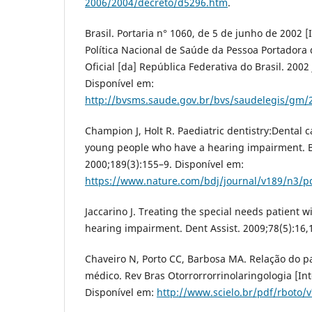
2006/2004/decreto/d5296.htm
.
Brasil. Portaria n° 1060, de 5 de junho de 2002 [
Política Nacional de Saúde da Pessoa Portadora d
Oficial [da] República Federativa do Brasil. 2002 
Disponível em:
http://bvsms.saude.gov.br/bvs/saudelegis/gm/
Champion J, Holt R. Paediatric dentistry:Dental c
young people who have a hearing impairment. Br
2000;189(3):155–9. Disponível em:
https://www.nature.com/bdj/journal/v189/n3/p
Jaccarino J. Treating the special needs patient wi
hearing impairment. Dent Assist. 2009;78(5):16,
Chaveiro N, Porto CC, Barbosa MA. Relação do p
médico. Rev Bras Otorrorrorrinolaringologia [Int
Disponível em:
http://www.scielo.br/pdf/rboto/