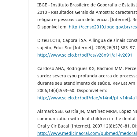
IBGE - Instituto Brasileiro de Geografia e Estatí
2010 - Resultados Gerais da Amostra: caracterís
religião e pessoas com deficiência. [Internet]. Ri
Disponível em:
http://censo2010.ibge.gov.br/re
Dizeu LCTB, Caporali SA. A língua de sinais con
sujeito. Educ Soc [Internet]. 2005;26(91):583–97
http://www.scielo.br/pdf/es/v26n91/a14v2691
.
Cardoso AHA, Rodrigues KG, Bachion MM. Perc
surdez severa e/ou profunda acerca do proces
durante seu atendimento de saúde. Rev Lat Am 
2006;14(4):553–60. Disponível em:
http://www.scielo.br/pdf/rlae/v14n4/pt_v14n4a
Alsmark SSB, García JN, Martínez MRM, López N
communication with deaf children in the dental c
Oral y Cir Bucal [Internet]. 2007;12(8):576–81. D
http://www.medicinaoral.com/pubmed/medoral