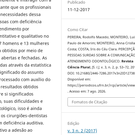
Publicado
ante que os profissionais
11-12-2017
 necessidades dessa
soas com deficiência
tendimento por
Como Citar
titativo e qualitativo no
PEREIRA, Rodolfo Macedo; MONTEIRO, Lui
17 homens e 13 mulheres
Paulo de Amorim; MONTEIRO, Anna Crislla
Costa; COSTA, Iris do Céu Clara. PERCEPÇ
 obtidos por meio de
PESSOAS SURDAS SOBRE A COMUNICAÇÃ
 abertas e fechadas. As
ATENDIMENTO ODONTOLÓGICO.
Revista
das através da estatística
Ciência Plural
,
[S. l.]
, v. 3, n. 2, p. 53–72, 20
significado do assunto
DOI: 10.21680/2446-7286.2017v3n2ID12738
rocessado com auxílio do
Disponível em:
https://periodicos.ufrn.br/rcp/article/vie
resultados obtidos
. Acesso em: 7 ago. 2026.
 si significados
, suas dificuldades e
Fomatos de Citação
ológico, isso é ainda
os cirurgiões-dentistas
 deficiência auditiva.
Edição
tivo a adesão ao
v. 3 n. 2 (2017)