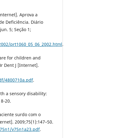
Internet]. Aprova a
e Deficiência. Diário
jun. 5; Seção 1;
2002/prt1060_05_06_2002.html
.
are for children and
 Dent J [Internet].
df/4800710a.pdf
.
th a sensory disability:
18-20.
aciente surdo com o
ernet]. 2009;75(1):147–50.
v75n1/v75n1a23.pdf
.