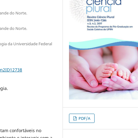
rande do Norte.
rande do Norte.
gia da Universidade Federal
3n2ID12738
gia.
PDF/A
ntam confortáveis no
mbiente e interagir com a