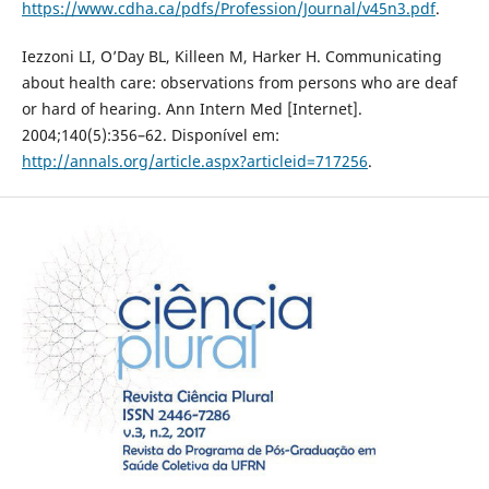
https://www.cdha.ca/pdfs/Profession/Journal/v45n3.pdf
.
Iezzoni LI, O’Day BL, Killeen M, Harker H. Communicating
about health care: observations from persons who are deaf
or hard of hearing. Ann Intern Med [Internet].
2004;140(5):356–62. Disponível em:
http://annals.org/article.aspx?articleid=717256
.