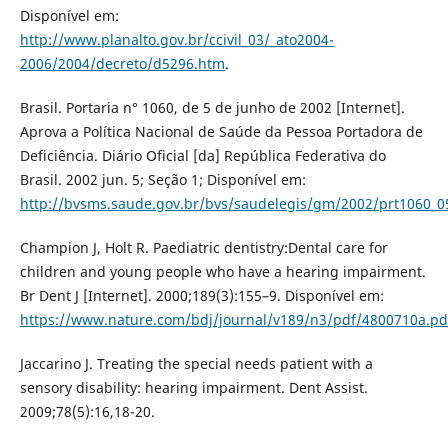
Disponível em:
http://www.planalto.gov.br/ccivil_03/_ato2004-
2006/2004/decreto/d5296.htm
.
Brasil. Portaria n° 1060, de 5 de junho de 2002 [Internet].
Aprova a Política Nacional de Saúde da Pessoa Portadora de
Deficiência. Diário Oficial [da] República Federativa do
Brasil. 2002 jun. 5; Seção 1; Disponível em:
http://bvsms.saude.gov.br/bvs/saudelegis/gm/2002/prt1060_0
Champion J, Holt R. Paediatric dentistry:Dental care for
children and young people who have a hearing impairment.
Br Dent J [Internet]. 2000;189(3):155–9. Disponível em:
https://www.nature.com/bdj/journal/v189/n3/pdf/4800710a.pd
Jaccarino J. Treating the special needs patient with a
sensory disability: hearing impairment. Dent Assist.
2009;78(5):16,18-20.