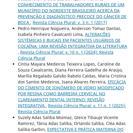
CONHECIMENTO DE TRABALHADORES RURAIS DE UM
MUNICÍPIO DO NORDESTE BRASILEIRO ACERCA DA
PREVENÇÃO E DIAGNÓSTICO PRECOCE DO CÂNCER DE
BOCA
,
Revista Ciência Plural: v. 3 n. 1 (2017)
Pedro Henrique Nogueira, Anderson Tomaz Dantas,
Isabela Pinheiro Cavalcanti Lima,
ALTERAÇÕES
SISTÊMICAS E BUCAIS EM PACIENTES USUÁRIOS DE
COCAÍNA: UMA REVISÃO INTEGRATIVA DA LITERATURA
,
Revista Ciência Plural: v. 10 n. 1 (2024): Revista
Ciência Plural
Cíntia Mayara Medeiros Teixeira Lopes, Caroline de
Souza Cavalcante, Diana Ferreira Gadelha de Araújo,
Marília Regalado Galvão Rabelo Caldas, Maria Cristina
dos Santos Medeiros, Isana Álvares Ferreira,
EFICÁCIA
DO CIMENTO DE IONÔMERO DE VIDRO MODIFICADO
POR RESINA COMO BARREIRA CERVICAL NO
CLAREAMENTO DENTAL INTERNO: REVISÃO
INTEGRATIVA
,
Revista Ciência Plural: v. 11 n. 1 (2025):
Revista Ciência Plural
Suzely Adas Saliba Moimaz, Gleice Tibauje Vicente
Ramirez, Tânia Adas Saliba, Orlando Saliba, Cléa Adas
Saliba Garbin,
EXPECTATIVA E PRÁTICA MATERNA DO