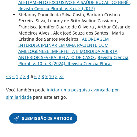
ALEITAMENTO EXCLUSIVO E A SAÚDE BUCAL DO BEBÊ
,
Revista Ciência Plural: v. 3 n. 2 (2017)
Stefanny Danielle da Silva Costa, Barbara Cristina
Ferreira Silva, Luanny de Brito Avelino Cassiano ,
Francisca Jennifer Duarte de Oliveira , Arthur César de
Medeiros Alves , Alex José Souza dos Santos , Maria
Cristina dos Santos Medeiros ,
ABORDAGEM
INTERDISCIPLINAR EM UMA PACIENTE COM
AMELOGÊNESE IMPERFEITA E MORDIDA ABERTA
ANTERIOR SEVERA: RELATO DE CASO
,
Revista Ciência
Plural: v. 10 n. 3 (2024): Revista Ciência Plural
<<
<
1
2
3
4
5
6
7
8
9
10
>
>>
Você também pode
iniciar uma pesquisa avançada por
similaridade
para este artigo.