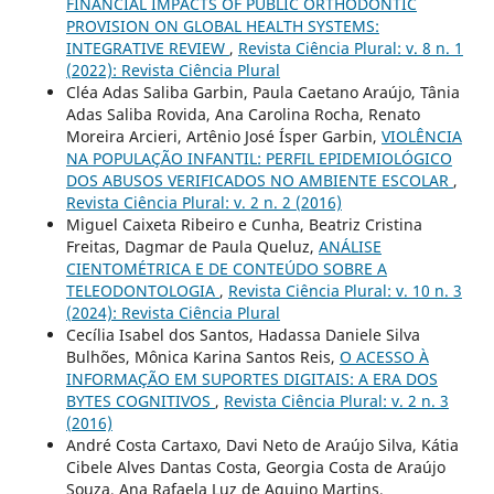
FINANCIAL IMPACTS OF PUBLIC ORTHODONTIC
PROVISION ON GLOBAL HEALTH SYSTEMS:
INTEGRATIVE REVIEW
,
Revista Ciência Plural: v. 8 n. 1
(2022): Revista Ciência Plural
Cléa Adas Saliba Garbin, Paula Caetano Araújo, Tânia
Adas Saliba Rovida, Ana Carolina Rocha, Renato
Moreira Arcieri, Artênio José Ísper Garbin,
VIOLÊNCIA
NA POPULAÇÃO INFANTIL: PERFIL EPIDEMIOLÓGICO
DOS ABUSOS VERIFICADOS NO AMBIENTE ESCOLAR
,
Revista Ciência Plural: v. 2 n. 2 (2016)
Miguel Caixeta Ribeiro e Cunha, Beatriz Cristina
Freitas, Dagmar de Paula Queluz,
ANÁLISE
CIENTOMÉTRICA E DE CONTEÚDO SOBRE A
TELEODONTOLOGIA
,
Revista Ciência Plural: v. 10 n. 3
(2024): Revista Ciência Plural
Cecília Isabel dos Santos, Hadassa Daniele Silva
Bulhões, Mônica Karina Santos Reis,
O ACESSO À
INFORMAÇÃO EM SUPORTES DIGITAIS: A ERA DOS
BYTES COGNITIVOS
,
Revista Ciência Plural: v. 2 n. 3
(2016)
André Costa Cartaxo, Davi Neto de Araújo Silva, Kátia
Cibele Alves Dantas Costa, Georgia Costa de Araújo
Souza, Ana Rafaela Luz de Aquino Martins,