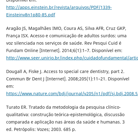
http://apps.einstein.br/revista/arquivos/PDF/1339-
Einsteinv8n1p80-85.pdf
Aragão JS, Magalhães IMO, Coura AS, Silva AFR, Cruz GKP,
França ISX. Acesso e comunicação de adultos surdos: uma
voz silenciada nos serviços de saúde. Rev Pesqui Cuid é
Fundam Online [Internet]. 2014;6(1):1–7. Disponível em:
http://www.seer.unirio.br/index.php/cuidadofundamental/arti
Dougall A, Fiske J. Access to special care dentistry, part 2.
Commun Br Dent J [Internet]. 2008;205(1):11–21. Disponível
em:
https://www.nature.com/bdj/journal/v205/n1/pdf/sj.bdj.2008.5
Turato ER. Tratado da metodologia da pesquisa clínico-
qualitativa: construção teórica-epistemológica, discussão
comparada e aplicação nas áreas da saúde e humanas. 3
ed. Petrópolis: Vozes; 2003. 685 p.