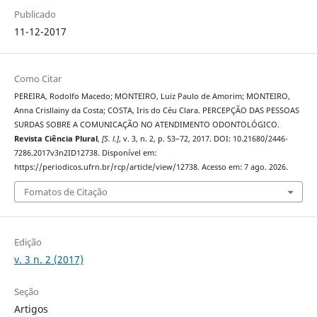
Publicado
11-12-2017
Como Citar
PEREIRA, Rodolfo Macedo; MONTEIRO, Luiz Paulo de Amorim; MONTEIRO,
Anna Crisllainy da Costa; COSTA, Iris do Céu Clara. PERCEPÇÃO DAS PESSOAS
SURDAS SOBRE A COMUNICAÇÃO NO ATENDIMENTO ODONTOLÓGICO.
Revista Ciência Plural
,
[S. l.]
, v. 3, n. 2, p. 53–72, 2017. DOI: 10.21680/2446-
7286.2017v3n2ID12738. Disponível em:
https://periodicos.ufrn.br/rcp/article/view/12738. Acesso em: 7 ago. 2026.
Fomatos de Citação
Edição
v. 3 n. 2 (2017)
Seção
Artigos