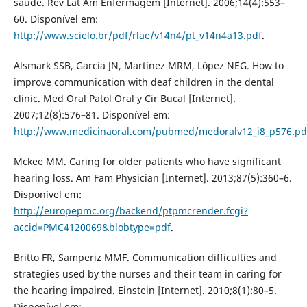
saúde. Rev Lat Am Enfermagem [Internet]. 2006;14(4):553–
60. Disponível em:
http://www.scielo.br/pdf/rlae/v14n4/pt_v14n4a13.pdf
.
Alsmark SSB, García JN, Martínez MRM, López NEG. How to
improve communication with deaf children in the dental
clinic. Med Oral Patol Oral y Cir Bucal [Internet].
2007;12(8):576–81. Disponível em:
http://www.medicinaoral.com/pubmed/medoralv12_i8_p576.pd
Mckee MM. Caring for older patients who have significant
hearing loss. Am Fam Physician [Internet]. 2013;87(5):360–6.
Disponível em:
http://europepmc.org/backend/ptpmcrender.fcgi?
accid=PMC4120069&blobtype=pdf
.
Britto FR, Samperiz MMF. Communication difficulties and
strategies used by the nurses and their team in caring for
the hearing impaired. Einstein [Internet]. 2010;8(1):80–5.
Disponível em: