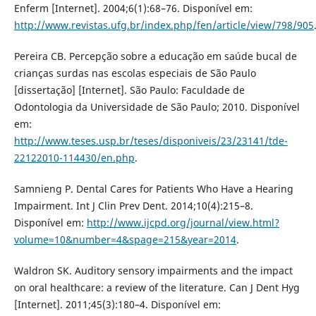
Enferm [Internet]. 2004;6(1):68–76. Disponível em:
http://www.revistas.ufg.br/index.php/fen/article/view/798/905
Pereira CB. Percepção sobre a educação em saúde bucal de
crianças surdas nas escolas especiais de São Paulo
[dissertação] [Internet]. São Paulo: Faculdade de
Odontologia da Universidade de São Paulo; 2010. Disponível
em:
http://www.teses.usp.br/teses/disponiveis/23/23141/tde-
22122010-114430/en.php
.
Samnieng P. Dental Cares for Patients Who Have a Hearing
Impairment. Int J Clin Prev Dent. 2014;10(4):215–8.
Disponível em:
http://www.ijcpd.org/journal/view.html?
volume=10&number=4&spage=215&year=2014
.
Waldron SK. Auditory sensory impairments and the impact
on oral healthcare: a review of the literature. Can J Dent Hyg
[Internet]. 2011;45(3):180–4. Disponível em: