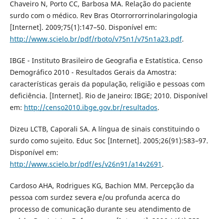
Chaveiro N, Porto CC, Barbosa MA. Relação do paciente
surdo com o médico. Rev Bras Otorrorrorrinolaringologia
[Internet]. 2009;75(1):147–50. Disponível em:
http://www.scielo.br/pdf/rboto/v75n1/v75n1a23.pdf
.
IBGE - Instituto Brasileiro de Geografia e Estatística. Censo
Demográfico 2010 - Resultados Gerais da Amostra:
características gerais da população, religião e pessoas com
deficiência. [Internet]. Rio de Janeiro: IBGE; 2010. Disponível
em:
http://censo2010.ibge.gov.br/resultados
.
Dizeu LCTB, Caporali SA. A língua de sinais constituindo o
surdo como sujeito. Educ Soc [Internet]. 2005;26(91):583–97.
Disponível em:
http://www.scielo.br/pdf/es/v26n91/a14v2691
.
Cardoso AHA, Rodrigues KG, Bachion MM. Percepção da
pessoa com surdez severa e/ou profunda acerca do
processo de comunicação durante seu atendimento de