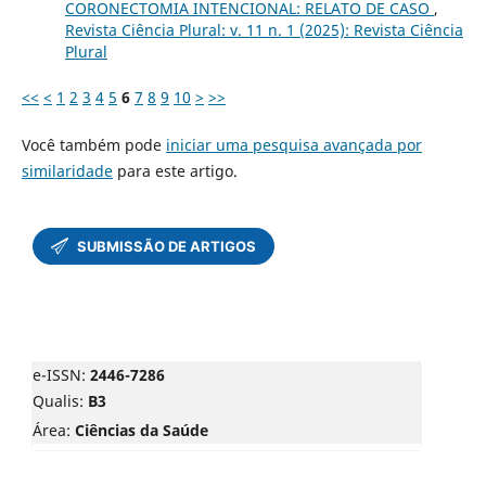
CORONECTOMIA INTENCIONAL: RELATO DE CASO
,
Revista Ciência Plural: v. 11 n. 1 (2025): Revista Ciência
Plural
<<
<
1
2
3
4
5
6
7
8
9
10
>
>>
Você também pode
iniciar uma pesquisa avançada por
similaridade
para este artigo.
e-ISSN:
2446-7286
Qualis:
B3
Área:
Ciências da Saúde