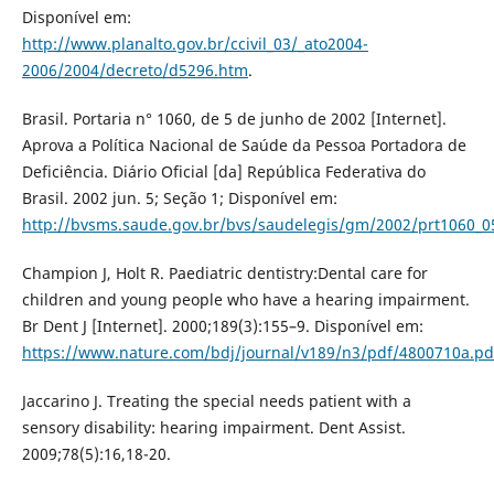
Disponível em:
http://www.planalto.gov.br/ccivil_03/_ato2004-
2006/2004/decreto/d5296.htm
.
Brasil. Portaria n° 1060, de 5 de junho de 2002 [Internet].
Aprova a Política Nacional de Saúde da Pessoa Portadora de
Deficiência. Diário Oficial [da] República Federativa do
Brasil. 2002 jun. 5; Seção 1; Disponível em:
http://bvsms.saude.gov.br/bvs/saudelegis/gm/2002/prt1060_0
Champion J, Holt R. Paediatric dentistry:Dental care for
children and young people who have a hearing impairment.
Br Dent J [Internet]. 2000;189(3):155–9. Disponível em:
https://www.nature.com/bdj/journal/v189/n3/pdf/4800710a.pd
Jaccarino J. Treating the special needs patient with a
sensory disability: hearing impairment. Dent Assist.
2009;78(5):16,18-20.