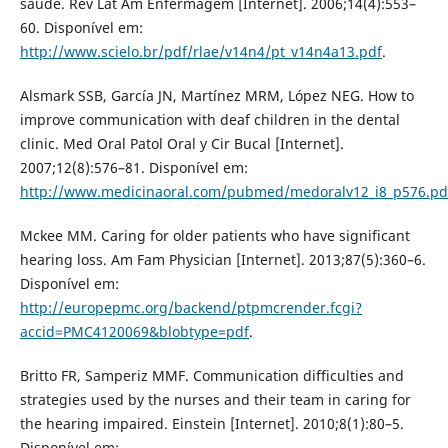
saúde. Rev Lat Am Enfermagem [Internet]. 2006;14(4):553–
60. Disponível em:
http://www.scielo.br/pdf/rlae/v14n4/pt_v14n4a13.pdf
.
Alsmark SSB, García JN, Martínez MRM, López NEG. How to
improve communication with deaf children in the dental
clinic. Med Oral Patol Oral y Cir Bucal [Internet].
2007;12(8):576–81. Disponível em:
http://www.medicinaoral.com/pubmed/medoralv12_i8_p576.pd
Mckee MM. Caring for older patients who have significant
hearing loss. Am Fam Physician [Internet]. 2013;87(5):360–6.
Disponível em:
http://europepmc.org/backend/ptpmcrender.fcgi?
accid=PMC4120069&blobtype=pdf
.
Britto FR, Samperiz MMF. Communication difficulties and
strategies used by the nurses and their team in caring for
the hearing impaired. Einstein [Internet]. 2010;8(1):80–5.
Disponível em: