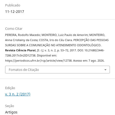
Publicado
11-12-2017
Como Citar
PEREIRA, Rodolfo Macedo; MONTEIRO, Luiz Paulo de Amorim; MONTEIRO,
Anna Crisllainy da Costa; COSTA, Iris do Céu Clara. PERCEPÇÃO DAS PESSOAS
SURDAS SOBRE A COMUNICAÇÃO NO ATENDIMENTO ODONTOLÓGICO.
Revista Ciência Plural
,
[S. l.]
, v. 3, n. 2, p. 53–72, 2017. DOI: 10.21680/2446-
7286.2017v3n2ID12738. Disponível em:
https://periodicos.ufrn.br/rcp/article/view/12738. Acesso em: 7 ago. 2026.
Fomatos de Citação
Edição
v. 3 n. 2 (2017)
Seção
Artigos