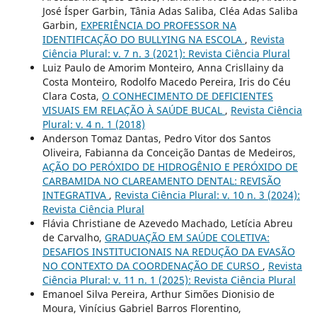
José Ísper Garbin, Tânia Adas Saliba, Cléa Adas Saliba
Garbin,
EXPERIÊNCIA DO PROFESSOR NA
IDENTIFICAÇÃO DO BULLYING NA ESCOLA
,
Revista
Ciência Plural: v. 7 n. 3 (2021): Revista Ciência Plural
Luiz Paulo de Amorim Monteiro, Anna Crisllainy da
Costa Monteiro, Rodolfo Macedo Pereira, Iris do Céu
Clara Costa,
O CONHECIMENTO DE DEFICIENTES
VISUAIS EM RELAÇÃO À SAÚDE BUCAL
,
Revista Ciência
Plural: v. 4 n. 1 (2018)
Anderson Tomaz Dantas, Pedro Vitor dos Santos
Oliveira, Fabianna da Conceição Dantas de Medeiros,
AÇÃO DO PERÓXIDO DE HIDROGÊNIO E PERÓXIDO DE
CARBAMIDA NO CLAREAMENTO DENTAL: REVISÃO
INTEGRATIVA
,
Revista Ciência Plural: v. 10 n. 3 (2024):
Revista Ciência Plural
Flávia Christiane de Azevedo Machado, Letícia Abreu
de Carvalho,
GRADUAÇÃO EM SAÚDE COLETIVA:
DESAFIOS INSTITUCIONAIS NA REDUÇÃO DA EVASÃO
NO CONTEXTO DA COORDENAÇÃO DE CURSO
,
Revista
Ciência Plural: v. 11 n. 1 (2025): Revista Ciência Plural
Emanoel Silva Pereira, Arthur Simões Dionisio de
Moura, Vinícius Gabriel Barros Florentino,