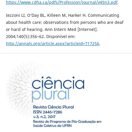
https://www.cdha.ca/pdfs/Profession/Journal/v45n3.pdf
.
Iezzoni LI, O’Day BL, Killeen M, Harker H. Communicating
about health care: observations from persons who are deaf
or hard of hearing. Ann Intern Med [Internet].
2004;140(5):356–62. Disponível em:
http://annals.org/article.aspx?articleid=717256
.