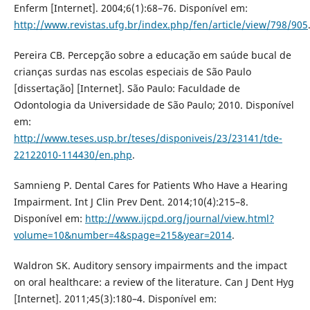
Enferm [Internet]. 2004;6(1):68–76. Disponível em:
http://www.revistas.ufg.br/index.php/fen/article/view/798/905
Pereira CB. Percepção sobre a educação em saúde bucal de
crianças surdas nas escolas especiais de São Paulo
[dissertação] [Internet]. São Paulo: Faculdade de
Odontologia da Universidade de São Paulo; 2010. Disponível
em:
http://www.teses.usp.br/teses/disponiveis/23/23141/tde-
22122010-114430/en.php
.
Samnieng P. Dental Cares for Patients Who Have a Hearing
Impairment. Int J Clin Prev Dent. 2014;10(4):215–8.
Disponível em:
http://www.ijcpd.org/journal/view.html?
volume=10&number=4&spage=215&year=2014
.
Waldron SK. Auditory sensory impairments and the impact
on oral healthcare: a review of the literature. Can J Dent Hyg
[Internet]. 2011;45(3):180–4. Disponível em: