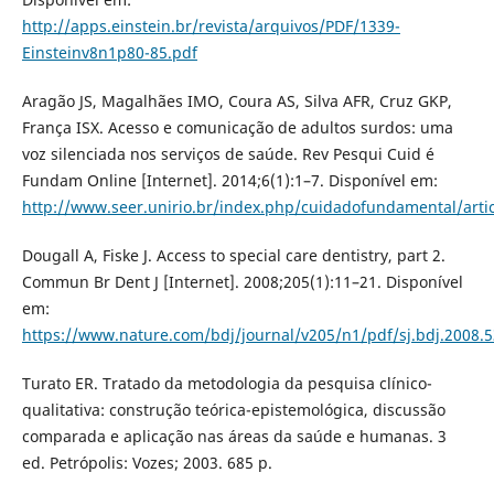
http://apps.einstein.br/revista/arquivos/PDF/1339-
Einsteinv8n1p80-85.pdf
Aragão JS, Magalhães IMO, Coura AS, Silva AFR, Cruz GKP,
França ISX. Acesso e comunicação de adultos surdos: uma
voz silenciada nos serviços de saúde. Rev Pesqui Cuid é
Fundam Online [Internet]. 2014;6(1):1–7. Disponível em:
http://www.seer.unirio.br/index.php/cuidadofundamental/arti
Dougall A, Fiske J. Access to special care dentistry, part 2.
Commun Br Dent J [Internet]. 2008;205(1):11–21. Disponível
em:
https://www.nature.com/bdj/journal/v205/n1/pdf/sj.bdj.2008.5
Turato ER. Tratado da metodologia da pesquisa clínico-
qualitativa: construção teórica-epistemológica, discussão
comparada e aplicação nas áreas da saúde e humanas. 3
ed. Petrópolis: Vozes; 2003. 685 p.