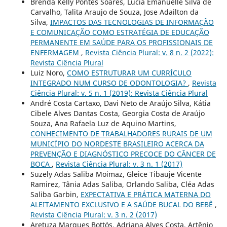
Brenda Kelly Pontes Soares, Lúcia Emanuelle Silva de
Carvalho, Talita Araujo de Souza, Jose Adailton da
Silva,
IMPACTOS DAS TECNOLOGIAS DE INFORMAÇÃO
E COMUNICAÇÃO COMO ESTRATÉGIA DE EDUCAÇÃO
PERMANENTE EM SAÚDE PARA OS PROFISSIONAIS DE
ENFERMAGEM
,
Revista Ciência Plural: v. 8 n. 2 (2022):
Revista Ciência Plural
Luiz Noro,
COMO ESTRUTURAR UM CURRÍCULO
INTEGRADO NUM CURSO DE ODONTOLOGIA?
,
Revista
Ciência Plural: v. 5 n. 1 (2019): Revista Ciência Plural
André Costa Cartaxo, Davi Neto de Araújo Silva, Kátia
Cibele Alves Dantas Costa, Georgia Costa de Araújo
Souza, Ana Rafaela Luz de Aquino Martins,
CONHECIMENTO DE TRABALHADORES RURAIS DE UM
MUNICÍPIO DO NORDESTE BRASILEIRO ACERCA DA
PREVENÇÃO E DIAGNÓSTICO PRECOCE DO CÂNCER DE
BOCA
,
Revista Ciência Plural: v. 3 n. 1 (2017)
Suzely Adas Saliba Moimaz, Gleice Tibauje Vicente
Ramirez, Tânia Adas Saliba, Orlando Saliba, Cléa Adas
Saliba Garbin,
EXPECTATIVA E PRÁTICA MATERNA DO
ALEITAMENTO EXCLUSIVO E A SAÚDE BUCAL DO BEBÊ
,
Revista Ciência Plural: v. 3 n. 2 (2017)
Aretuza Marques Bottós, Adriana Alves Costa, Artênio