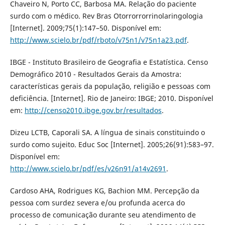
Chaveiro N, Porto CC, Barbosa MA. Relação do paciente
surdo com o médico. Rev Bras Otorrorrorrinolaringologia
[Internet]. 2009;75(1):147–50. Disponível em:
http://www.scielo.br/pdf/rboto/v75n1/v75n1a23.pdf
.
IBGE - Instituto Brasileiro de Geografia e Estatística. Censo
Demográfico 2010 - Resultados Gerais da Amostra:
características gerais da população, religião e pessoas com
deficiência. [Internet]. Rio de Janeiro: IBGE; 2010. Disponível
em:
http://censo2010.ibge.gov.br/resultados
.
Dizeu LCTB, Caporali SA. A língua de sinais constituindo o
surdo como sujeito. Educ Soc [Internet]. 2005;26(91):583–97.
Disponível em:
http://www.scielo.br/pdf/es/v26n91/a14v2691
.
Cardoso AHA, Rodrigues KG, Bachion MM. Percepção da
pessoa com surdez severa e/ou profunda acerca do
processo de comunicação durante seu atendimento de