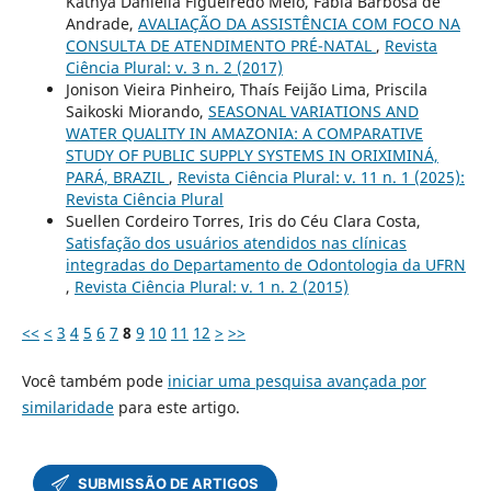
Káthya Daniella Figueiredo Melo, Fábia Barbosa de
Andrade,
AVALIAÇÃO DA ASSISTÊNCIA COM FOCO NA
CONSULTA DE ATENDIMENTO PRÉ-NATAL
,
Revista
Ciência Plural: v. 3 n. 2 (2017)
Jonison Vieira Pinheiro, Thaís Feijão Lima, Priscila
Saikoski Miorando,
SEASONAL VARIATIONS AND
WATER QUALITY IN AMAZONIA: A COMPARATIVE
STUDY OF PUBLIC SUPPLY SYSTEMS IN ORIXIMINÁ,
PARÁ, BRAZIL
,
Revista Ciência Plural: v. 11 n. 1 (2025):
Revista Ciência Plural
Suellen Cordeiro Torres, Iris do Céu Clara Costa,
Satisfação dos usuários atendidos nas clínicas
integradas do Departamento de Odontologia da UFRN
,
Revista Ciência Plural: v. 1 n. 2 (2015)
<<
<
3
4
5
6
7
8
9
10
11
12
>
>>
Você também pode
iniciar uma pesquisa avançada por
similaridade
para este artigo.