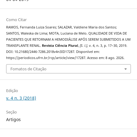
Como Citar
RAMOS, Fernanda Luiza Soares; SALAZAR, Valdiene Maria dos Santos;
SANTOS, Waleska de Lima; MOTA, Luciana de Melo. QUALIDADE DE VIDA DE
PACIENTES QUE RETORNAM A HEMODIÁLISE APÓS SEREM SUBMETIDOS A UM
TRANSPLANTE RENAL.
Revista Ciência Plural
,
[S. l.]
, v. 4, n. 3, p. 17–30, 2019.
DOI: 10.21680/2446-7286.2018v4n3ID17287. Disponível em:
https://periodicos.ufrn.br/rcp/article/view/17287. Acesso em: 8 ago. 2026.
Fomatos de Citação
Edição
v. 4 n. 3 (2018)
Seção
Artigos