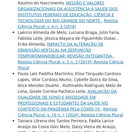
Raulino do Nascimento,
MISSÃO E VALORES
ORGANIZACIONAIS DA ASSISTÊNCIA À SAÚDE DOS
INSTITUTOS FEDERAIS DE EDUCAÇÃO, CIÊNCIA E
TECNOLOGIA DO RIO GRANDE DO NORTE
,
Revista
Ciência Plural: v. 4 n. 3 (2018)
Laércio Almeida de Melo, Luciana Braga, Júlio Faria,
Fabíola Leite, Jéssica Mayara de Figueirêdo Oséas ,
Erika Almeida,
IMPACTO DA ALTERAÇÃO DE
DIMENSÃO VERTICAL NA DISFUNÇÃO
TEMPOROMANDIBULAR: REVISÃO INTEGRATIVA
,
Revista Ciência Plural: v. 5 n. 2 (2019): Revista Ciência
Plural
Paula Laís Padilha Martinho, Elisa Torquato Cardoso
Lopes, Vitor Cardoso Muniz, Cybelle Dutra da Silva,
Alice Mendes Duarte , Ruthnaldo Rodrigues Melo de
Lima, Gisele Correia Pacheco Leite,
AVALIAÇÃO DA
QUALIDADE DE SONO E ANSIEDADE EM
PROFISSIONAIS E ESTUDANTES DA SAÚDE NO
CONTEXTO DA PANDEMIA PELA COVID-19
,
Revista
Ciência Plural: v. 10 n. 1 (2024): Revista Ciência Plural
Tainara Lôrena dos Santos Ferreira, Fádila Larice
Araújo da Costa Góis Melo, Daisy Vieira de Araújo,