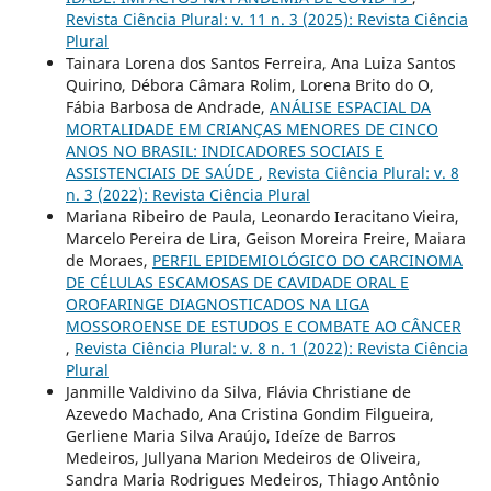
Revista Ciência Plural: v. 11 n. 3 (2025): Revista Ciência
Plural
Tainara Lorena dos Santos Ferreira, Ana Luiza Santos
Quirino, Débora Câmara Rolim, Lorena Brito do O,
Fábia Barbosa de Andrade,
ANÁLISE ESPACIAL DA
MORTALIDADE EM CRIANÇAS MENORES DE CINCO
ANOS NO BRASIL: INDICADORES SOCIAIS E
ASSISTENCIAIS DE SAÚDE
,
Revista Ciência Plural: v. 8
n. 3 (2022): Revista Ciência Plural
Mariana Ribeiro de Paula, Leonardo Ieracitano Vieira,
Marcelo Pereira de Lira, Geison Moreira Freire, Maiara
de Moraes,
PERFIL EPIDEMIOLÓGICO DO CARCINOMA
DE CÉLULAS ESCAMOSAS DE CAVIDADE ORAL E
OROFARINGE DIAGNOSTICADOS NA LIGA
MOSSOROENSE DE ESTUDOS E COMBATE AO CÂNCER
,
Revista Ciência Plural: v. 8 n. 1 (2022): Revista Ciência
Plural
Janmille Valdivino da Silva, Flávia Christiane de
Azevedo Machado, Ana Cristina Gondim Filgueira,
Gerliene Maria Silva Araújo, Ideíze de Barros
Medeiros, Jullyana Marion Medeiros de Oliveira,
Sandra Maria Rodrigues Medeiros, Thiago Antônio